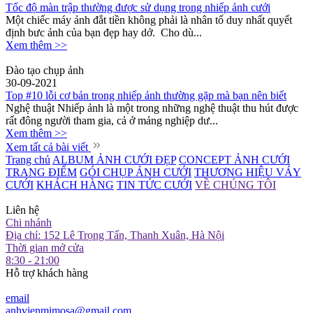
Tốc độ màn trập thường được sử dụng trong nhiếp ảnh cưới
Một chiếc máy ảnh đắt tiền không phải là nhân tố duy nhất quyết
định bưc ảnh của bạn đẹp hay dở. Cho dù...
Xem thêm >>
Đào tạo chụp ảnh
30-09-2021
Top #10 lỗi cơ bản trong nhiếp ảnh thường gặp mà bạn nên biết
Nghệ thuật Nhiếp ảnh là một trong những nghệ thuật thu hút được
rất đông người tham gia, cả ở mảng nghiệp dư...
Xem thêm >>
Xem tất cả bài viết
Trang chủ
ALBUM ẢNH CƯỚI ĐẸP
CONCEPT ẢNH CƯỚI
TRANG ĐIỂM
GÓI CHỤP ẢNH CƯỚI
THƯƠNG HIỆU VÁY
CƯỚI
KHÁCH HÀNG
TIN TỨC CƯỚI
VỀ CHÚNG TÔI
Liên hệ
Chi nhánh
Địa chỉ: 152 Lê Trọng Tấn, Thanh Xuân, Hà Nội
Thời gian mở cửa
8:30 - 21:00
Hỗ trợ khách hàng
email
anhvienmimosa@gmail.com