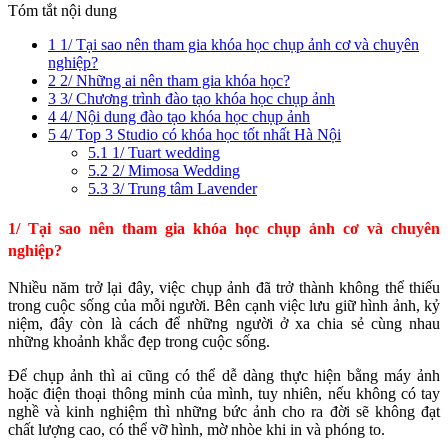
Tóm tắt nội dung
1
1/ Tại sao nên tham gia khóa học chụp ảnh cơ và chuyên
nghiệp?
2
2/ Những ai nên tham gia khóa học?
3
3/ Chương trình đào tạo khóa học chụp ảnh
4
4/ Nội dung đào tạo khóa học chụp ảnh
5
4/ Top 3 Studio có khóa học tốt nhất Hà Nội
5.1
1/ Tuart wedding
5.2
2/ Mimosa Wedding
5.3
3/ Trung tâm Lavender
1/ Tại sao nên tham gia khóa học chụp ảnh cơ và chuyên
nghiệp?
Nhiều năm trở lại đây, việc chụp ảnh đã trở thành không thể thiếu
trong cuộc sống của mỗi người. Bên cạnh việc lưu giữ hình ảnh, kỷ
niệm, đây còn là cách để những người ở xa chia sẻ cùng nhau
những khoảnh khắc đẹp trong cuộc sống.
Để chụp ảnh thì ai cũng có thể dễ dàng thực hiện bằng máy ảnh
hoặc điện thoại thông minh của mình, tuy nhiên, nếu không có tay
nghề và kinh nghiệm thì những bức ảnh cho ra đời sẽ không đạt
chất lượng cao, có thể vỡ hình, mờ nhòe khi in và phóng to.