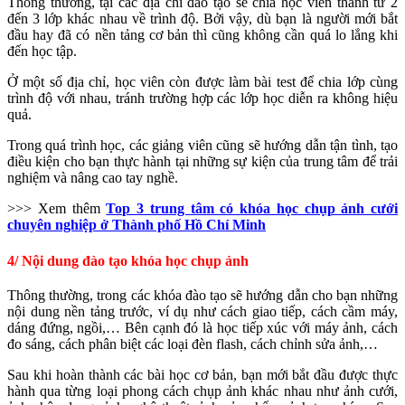
Thông thường, tại các địa chỉ đào tạo sẽ chia học viên thành từ 2
đến 3 lớp khác nhau về trình độ. Bởi vậy, dù bạn là người mới bắt
đầu hay đã có nền tảng cơ bản thì cũng không cần quá lo lắng khi
đến học tập.
Ở một số địa chỉ, học viên còn được làm bài test để chia lớp cùng
trình độ với nhau, tránh trường hợp các lớp học diễn ra không hiệu
quả.
Trong quá trình học, các giảng viên cũng sẽ hướng dẫn tận tình, tạo
điều kiện cho bạn thực hành tại những sự kiện của trung tâm để trải
nghiệm và nâng cao tay nghề.
>>> Xem thêm
Top 3 trung tâm có khóa học chụp ảnh cưới
chuyên nghiệp ở Thành phố Hồ Chí Minh
4/ Nội dung đào tạo khóa học chụp ảnh
Thông thường, trong các khóa đào tạo sẽ hướng dẫn cho bạn những
nội dung nền tảng trước, ví dụ như cách giao tiếp, cách cầm máy,
dáng đứng, ngồi,… Bên cạnh đó là học tiếp xúc với máy ảnh, cách
đo sáng, cách phân biệt các loại đèn flash, cách chỉnh sửa ảnh,…
Sau khi hoàn thành các bài học cơ bản, bạn mới bắt đầu được thực
hành qua từng loại phong cách chụp ảnh khác nhau như ảnh cưới,