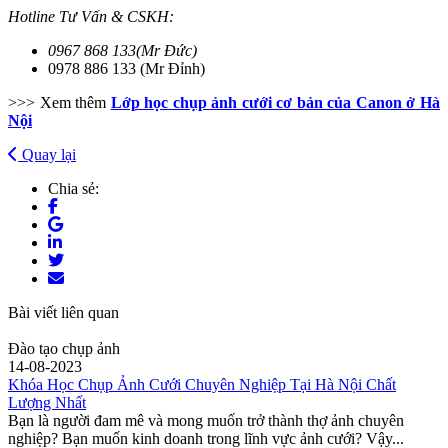
Hotline Tư Vấn & CSKH:
0967 868 133(Mr Đức)
0978 886 133 (Mr Đỉnh)
>>> Xem thêm
Lớp học chụp ảnh cưới cơ bản của Canon ở Hà
Nội
Quay lại
Chia sẻ:
Bài viết liên quan
Đào tạo chụp ảnh
14-08-2023
Khóa Học Chụp Ảnh Cưới Chuyên Nghiệp Tại Hà Nội Chất
Lượng Nhất
Bạn là người đam mê và mong muốn trở thành thợ ảnh chuyên
nghiệp? Bạn muốn kinh doanh trong lĩnh vực ảnh cưới? Vậy...