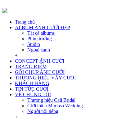
Trang chủ
ALBUM ẢNH CƯỚI ĐẸP
Tất cả albums
Phim trường
Studio
Ngoại cảnh
+
CONCEPT ẢNH CƯỚI
TRANG ĐIỂM
GÓI CHỤP ẢNH CƯỚI
THƯƠNG HIỆU VÁY CƯỚI
KHÁCH HÀNG
TIN TỨC CƯỚI
VỀ CHÚNG TÔI
Thương hiệu Cali Bridal
Giới thiệu Mimosa Wedding
Người nổi tiếng
+