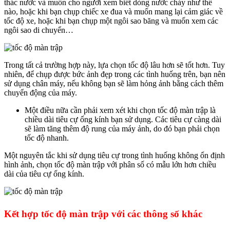
thác nước và muốn cho người xem biết dòng nước chảy như thế
nào, hoặc khi bạn chụp chiếc xe đua và muốn mang lại cảm giác về
tốc độ xe, hoặc khi bạn chụp một ngôi sao băng và muốn xem các
ngôi sao di chuyển…
Trong tất cả trường hợp này, lựa chọn tốc độ lâu hơn sẽ tốt hơn. Tuy
nhiên, để chụp được bức ảnh đẹp trong các tình huống trên, bạn nên
sử dụng chân máy, nếu không bạn sẽ làm hỏng ảnh bằng cách thêm
chuyển động của máy.
Một điều nữa cần phải xem xét khi chọn tốc độ màn trập là
chiều dài tiêu cự ống kính bạn sử dụng. Các tiêu cự càng dài
sẽ làm tăng thêm độ rung của máy ảnh, do đó bạn phải chọn
tốc độ nhanh.
Một nguyên tắc khi sử dụng tiêu cự trong tình huống không ổn định
hình ảnh, chọn tốc độ màn trập với phân số có mẫu lớn hơn chiều
dài của tiêu cự ống kính.
Kết hợp tốc độ màn trập với các thông số khác