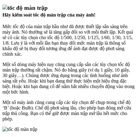
Hãy kiểm soát tốc độ màn trập của máy ảnh!
Mức tốc độ của màn trập hầu như đã được thiết lập sẵn sàng trên
máy ảnh. Nó thường sẽ là tăng gấp đôi so với mỗi thiết lập. Kết quả
sẽ có các tùy chọn cho tốc độ 1/500, 1/250, 1/125, 1/60, 1/30, 1/15,
1/8. Lưu ý là với mỗi lần bạn thay đổi mức màn trập là thông số
khẩu độ sẽ bị thay đổi tương ứng để ảnh đạt được độ phơi sáng
chính xác.
Một số dòng máy hiện nay cũng cung cấp sẵn các tùy chọn tốc độ
màn trập thường rất chậm. Nó đo bằng giây (ví dụ 1 giây, 10 giây,
30 giây…). Chúng được ứng dụng trong các tình huống như ánh
sáng rất yếu. Hoặc khi bạn đang thử thực hiện một hiệu ứng đặc
biệt. Hoặc khi bạn đang cố để nắm bắt nhiều chuyển động vào trong
một bức hình.
Một số máy ảnh cũng cung cấp các tùy chọn để chụp trong chế độ
‘B’ (hoặc Bulb). Chế độ phơi sáng lâu, cho phép bạn đóng mở cửa
trập thủ công. Bạn có thể giữ được màn trập mở lâu hết mức cho
phép.