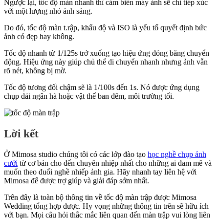
Ngược lại, tốc độ màn nhanh thì cảm biến máy ảnh sẽ chỉ tiếp xúc
với một lượng nhỏ ánh sáng.
Do đó, tốc độ màn t.rập, khẩu độ và ISO là yếu tố quyết định bức
ảnh có đẹp hay không.
Tốc độ nhanh từ 1/125s trở xuống tạo hiệu ứng đóng băng chuyển
động. Hiệu ứng này giúp chủ thể di chuyển nhanh nhưng ảnh vẫn
rõ nét, không bị mờ.
Tốc độ tương đối chậm sẽ là 1/100s đến 1s. Nó được ứng dụng
chụp dải ngân hà hoặc vật thể ban đêm, môi trường tối.
Lời kết
Ở Mimosa studio chúng tôi có các lớp đào tạo
học nghề chụp ảnh
cưới
từ cơ bản cho đến chuyên nhiệp nhất cho những ai đam mê và
muốn theo đuổi nghề nhiếp ảnh gia. Hãy nhanh tay liên hệ với
Mimosa để được trợ giúp và giải đáp sớm nhất.
Trên đây là toàn bộ thông tin về tốc độ màn trập được Mimosa
Wedding tổng hợp được. Hy vọng những thông tin trên sẽ hữu ích
với bạn. Mọi câu hỏi thắc mắc liên quan đến màn trập vui lòng liên