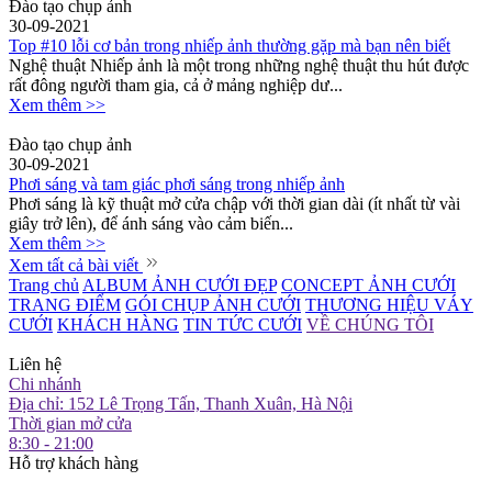
Đào tạo chụp ảnh
30-09-2021
Top #10 lỗi cơ bản trong nhiếp ảnh thường gặp mà bạn nên biết
Nghệ thuật Nhiếp ảnh là một trong những nghệ thuật thu hút được
rất đông người tham gia, cả ở mảng nghiệp dư...
Xem thêm >>
Đào tạo chụp ảnh
30-09-2021
Phơi sáng và tam giác phơi sáng trong nhiếp ảnh
Phơi sáng là kỹ thuật mở cửa chập với thời gian dài (ít nhất từ vài
giây trở lên), để ánh sáng vào cảm biến...
Xem thêm >>
Xem tất cả bài viết
Trang chủ
ALBUM ẢNH CƯỚI ĐẸP
CONCEPT ẢNH CƯỚI
TRANG ĐIỂM
GÓI CHỤP ẢNH CƯỚI
THƯƠNG HIỆU VÁY
CƯỚI
KHÁCH HÀNG
TIN TỨC CƯỚI
VỀ CHÚNG TÔI
Liên hệ
Chi nhánh
Địa chỉ: 152 Lê Trọng Tấn, Thanh Xuân, Hà Nội
Thời gian mở cửa
8:30 - 21:00
Hỗ trợ khách hàng