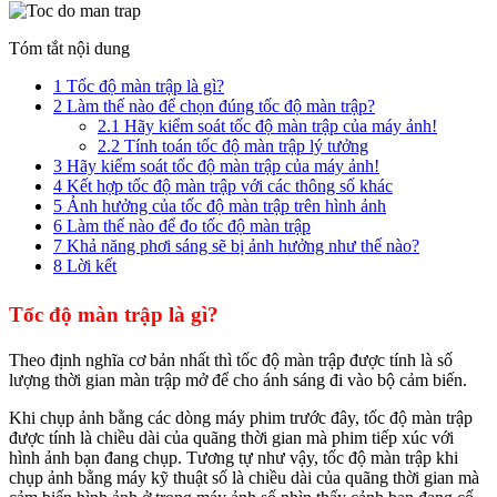
Tóm tắt nội dung
1
Tốc độ màn trập là gì?
2
Làm thế nào để chọn đúng tốc độ màn trập?
2.1
Hãy kiểm soát tốc độ màn trập của máy ảnh!
2.2
Tính toán tốc độ màn trập lý tưởng
3
Hãy kiểm soát tốc độ màn trập của máy ảnh!
4
Kết hợp tốc độ màn trập với các thông số khác
5
Ảnh hưởng của tốc độ màn trập trên hình ảnh
6
Làm thế nào để đo tốc độ màn trập
7
Khả năng phơi sáng sẽ bị ảnh hưởng như thế nào?
8
Lời kết
Tốc độ màn trập là gì?
Theo định nghĩa cơ bản nhất thì tốc độ màn trập được tính là số
lượng thời gian màn trập mở để cho ánh sáng đi vào bộ cảm biến.
Khi chụp ảnh bằng các dòng máy phim trước đây, tốc độ màn trập
được tính là chiều dài của quãng thời gian mà phim tiếp xúc với
hình ảnh bạn đang chụp. Tương tự như vậy, tốc độ màn trập khi
chụp ảnh bằng máy kỹ thuật số là chiều dài của quãng thời gian mà