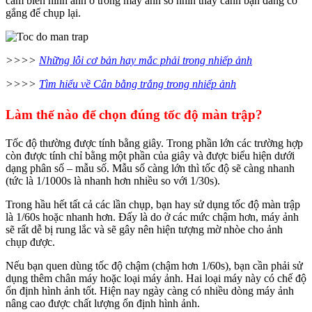
cảm biến hình ảnh ở trong máy ảnh số nhìn thấy cảnh bạn đang cố
gắng để chụp lại.
>>>>
Những lỗi cơ bản hay mắc phải trong nhiếp ảnh
>>>>
Tìm hiểu về Cân bằng trắng trong nhiếp ảnh
Làm thế nào để chọn đúng tốc độ màn trập?
Tốc độ thường được tính bằng giây. Trong phần lớn các trường hợp
còn được tính chỉ bằng một phần của giây và được biểu hiện dưới
dạng phân số – mẫu số. Mẫu số càng lớn thì tốc độ sẽ càng nhanh
(tức là 1/1000s là nhanh hơn nhiều so với 1/30s).
Trong hầu hết tất cả các lần chụp, bạn hay sử dụng tốc độ màn trập
là 1/60s hoặc nhanh hơn. Đấy là do ở các mức chậm hơn, máy ảnh
sẽ rất dễ bị rung lắc và sẽ gây nên hiện tượng mờ nhòe cho ảnh
chụp được.
Nếu bạn quen dùng tốc độ chậm (chậm hơn 1/60s), bạn cần phải sử
dụng thêm chân máy hoặc loại máy ảnh. Hai loại máy này có chế độ
ổn định hình ảnh tốt. Hiện nay ngày càng có nhiều dòng máy ảnh
nâng cao được chất lượng ổn định hình ảnh.