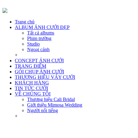
Trang chủ
ALBUM ẢNH CƯỚI ĐẸP
Tất cả albums
Phim trường
Studio
Ngoại cảnh
+
CONCEPT ẢNH CƯỚI
TRANG ĐIỂM
GÓI CHỤP ẢNH CƯỚI
THƯƠNG HIỆU VÁY CƯỚI
KHÁCH HÀNG
TIN TỨC CƯỚI
VỀ CHÚNG TÔI
Thương hiệu Cali Bridal
Giới thiệu Mimosa Wedding
Người nổi tiếng
+