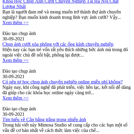
Khóa Học Chụp Ảnh Cưới Chuyên Nghiệp Tại Hà Nội Chất
Lượng Nhất
Bạn là người đam mê và mong muốn trở thành thợ ảnh chuyên
nghiệp? Bạn muốn kinh doanh trong lĩnh vực ảnh cưới? Vậy...
Xem thêm >>
Đào tạo chụp ảnh
30-09-2021
Chụp ảnh cưới xóa phông với các ống kính chuyên nghiệp
Hiện nay các bạn trẻ vốn rất yêu thích những bức ảnh mà trong đó
ngoài việc chủ đề nổi bật, phông lại được...
Xem thêm >>
Đào tạo chụp ảnh
30-09-2021
Có nên tự học chụp ảnh chuyên nghiệp online miễn phí không?
Ngày nay, khi công nghệ đã phát triển, việc liên lạc, kết nối dễ dàng
đã giúp cho các khóa học online ngày càng trở...
Xem thêm >>
Đào tạo chụp ảnh
30-09-2021
Tìm hiểu về Cân bằng trắng trong nhiếp ảnh
Trong bài viết này Mimosa Studio sẽ cung cấp cho các bạn một số
vấn đề cơ bản nhất về cách thức làm việc của chế...