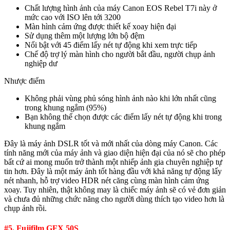
Chất lượng hình ảnh của máy Canon EOS Rebel T7i này ở
mức cao với ISO lên tới 3200
Màn hình cảm ứng được thiết kế xoay hiện đại
Sử dụng thêm một lượng lớn bộ đệm
Nổi bật với 45 điểm lấy nét tự động khi xem trực tiếp
Chế độ trợ lý màn hình cho người bắt đầu, người chụp ảnh
nghiệp dư
Nhược điểm
Không phải vùng phủ sóng hình ảnh nào khi lớn nhất cũng
trong khung ngắm (95%)
Bạn không thể chọn được các điểm lấy nét tự động khi trong
khung ngắm
Đây là máy ảnh DSLR tốt và mới nhất của dòng máy Canon. Các
tính năng mới của máy ảnh và giao diện hiện đại của nó sẽ cho phép
bất cứ ai mong muốn trở thành một nhiếp ảnh gia chuyên nghiệp tự
tin hơn. Đây là một máy ảnh tốt hàng đầu với khả năng tự động lấy
nét nhanh, hỗ trợ video HDR nét căng cùng ​​màn hình cảm ứng
xoay. Tuy nhiên, thật không may là chiếc máy ảnh sẽ có vẻ đơn giản
và chưa đủ những chức năng cho người dùng thích tạo video hơn là
chụp ảnh rồi.
#5. Fujifilm GFX 50S