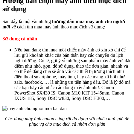
Hướng dẫn chọn máy ảnh theo mục đích
sử dụng
Sau đây là một vài những
hướng dẫn mua máy ảnh cho người
mới
về cách tìm mua máy ảnh theo mục đích sử dụng:
Sử dụng cá nhân
Nếu bạn đang tìm mua một chiếc máy ảnh cơ xịn xò chỉ để
lưu giữ khoảnh khắc của bản thân hay các chuyến du lịch
nghỉ dưỡng. Có lẽ, gợi ý về những sản phẩm máy ảnh với đặc
điểm như nhỏ, gọn, dễ sử dụng, thao tác đơn giản, nhanh và
có thể dễ dàng chia sẻ ảnh với các thiết bị tương thích như
điện thoại smartphone, máy tính, hay các mạng xã hội như
zalo, facebook, … là những ưu tiên hàng đầu. Đó là lý dô mà
các bạn hãy cân nhắc các dòng máy ảnh như: Canon
PowerShot SX430 IS, Canon M10 KIT 15-45mm, Canon
IXUS 185, Sony DSC w830, Sony DSC H300,…
Các dòng máy ảnh canon cũng rất đa dạng với nhiều mức giá để
phục vụ cho mục đích cá nhân đơn giản