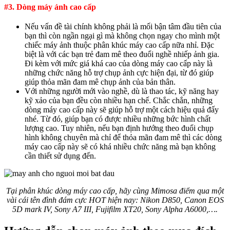
#3. Dòng máy ảnh cao cấp
Nếu vấn đề tài chính không phải là mối bận tâm đầu tiên của
bạn thì còn ngần ngại gì mà không chọn ngay cho mình một
chiếc máy ảnh thuộc phân khúc máy cao cấp nữa nhỉ. Đặc
biệt là với các bạn trẻ đam mê theo đuổi nghề nhiếp ảnh gia.
Đi kèm với mức giá khá cao của dòng máy cao cấp này là
những chức năng hỗ trợ chụp ảnh cực hiện đại, từ đó giúp
giúp thỏa mãn đam mê chụp ảnh của bản thân.
Với những người mới vào nghề, dù là thao tác, kỹ năng hay
kỹ xảo của bạn đều còn nhiều hạn chế. Chắc chắn, những
dòng máy cao cấp này sẽ giúp hỗ trợ một cách hiệu quả đấy
nhé. Từ đó, giúp bạn có được nhiều những bức hình chất
lượng cao. Tuy nhiên, nếu bạn định hướng theo đuổi chụp
hình không chuyên mà chỉ để thỏa mãn đam mê thì các dòng
máy cao cấp này sẽ có khá nhiều chức năng mà bạn không
cần thiết sử dụng đến.
Tại phân khúc dòng máy cao cấp, hãy cùng Mimosa điểm qua một
vài cái tên đình đám cực HOT hiện nay: Nikon D850, Canon EOS
5D mark IV, Sony A7 III, Fujifilm XT20, Sony Alpha A6000,….