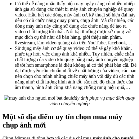
Có thể dễ dàng nhận thấy hiện nay ngày càng có nhiều nhiếp
ảnh gia sử dụng các thiết bị máy ảnh chuyên nghiệp để quay
video. Hầu hết các dòng máy ảnh cơ, kỹ thuật số hiện đại này
đều có đủ chức năng quay phim, chụp ảnh. Và rất nhiên, các
dòng máy ảnh này cũng sử dụng các chức năng để tạo ra
video chất lượng tốt nhất. Nổi bật thường được sử dụng với
mục đích cụ thể như để bán hàng, giới thiệu sản phẩm,
livestream, làm video quảng cáo trên YouTube, facebook,…
Sử dụng máy ảnh cơ để quay video có thể sẽ gây khó khăn,
phức tạp hơn việc chụp ảnh khá nhiều. Tuy nhiên, chắc chắn
chất lượng của video khi quay bằng máy ảnh chuyên nghiệp
sẽ tốt hơn smartphone là điều không ai có thể phải bàn cãi. Để
đạt được yêu cầu chuẩn nhất về chất lượng của video, các bạn
nên chọn cho mình những chiếc máy ảnh với đầy đủ các tính
năng như: chất lượng hình ảnh tốt, sắc nét, độ chân thực của
âm thanh, hình ảnh cùng khả năng chống rung hiệu quả,…
Máy ảnh phục vụ mục đích quay
video chuyên nghiệp
Một số địa điểm uy tín chọn mua máy
chụp ảnh mới
Cùng Mimosa đi tổng hợp về các địa chỉ mua
máy ảnh cho người