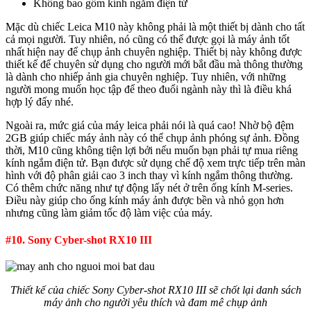
Không bao gồm kính ngắm điện tử
Mặc dù chiếc Leica M10 này không phải là một thiết bị dành cho tất
cả mọi người. Tuy nhiên, nó cũng có thể được gọi là máy ảnh tốt
nhất hiện nay để chụp ảnh chuyên nghiệp. Thiết bị này không được
thiết kế để chuyên sử dụng cho người mới bắt đầu mà thông thường
là dành cho nhiếp ảnh gia chuyên nghiệp. Tuy nhiên, với những
người mong muốn học tập để theo đuổi ngành này thì là điều khá
hợp lý đấy nhé.
Ngoài ra, mức giá của máy leica phải nói là quá cao! Nhờ bộ đệm
2GB giúp chiếc máy ảnh này có thể chụp ảnh phóng sự ảnh. Đồng
thời, M10 cũng không tiện lợi bởi nếu muốn bạn phải tự mua riêng
kính ngắm điện tử. Bạn được sử dụng chế độ xem trực tiếp trên màn
hình với độ phân giải cao 3 inch thay vì kính ngắm thông thường.
Có thêm chức năng như tự động lấy nét ở trên ống kính M-series.
Điều này giúp cho ống kính máy ảnh được bền và nhỏ gọn hơn
nhưng cũng làm giảm tốc độ làm việc của máy.
#10. Sony Cyber-shot RX10 III
Thiết kế của chiếc Sony Cyber-shot RX10 III sẽ chốt lại danh sách
máy ảnh cho người yêu thích và đam mê chụp ảnh