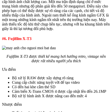
cấp hình ảnh chất lượng cao. Một ma trận định dạng chỉ ở mức
trung bình nhưng độ phân giải lên đến 50 megapixel. Điều này cho
phép bạn có thể thấy được sự rõ ràng của các cạnh, chi tiết và độ
nhiễu thấp của hình ảnh. Ngoài ram thiết kế ống kính ngắm GFX là
một trong những kính ngắm tốt nhất trên thị trường hiện nay. Máy
ảnh thiếu tốc độ khi thử chụp liên tục, nhưng với ba khung hình trên
giây là thì lại tương đối phù hợp.
#6. Fujifilm X-T3
Fujifilm X-T3 được thiết kế mang hơi hướng retro, vintage nên
được rất nhiều người yêu thích
Ưu điểm
Bộ xử lý RAW được xây dựng rõ ràng
Cung cấp chức năng tuyệt vời để tạo video
Có đến hai khe cắm thẻ SD
Cảm biến X-Trans CMOS 4 được cập nhật lên đến 26.1MP
Bộ xử lý hình ảnh X được nâng cao đến mức 4
Nhược điểm