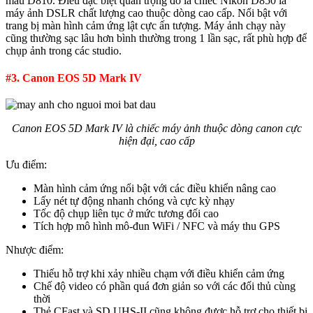
mẫu D810. Điều đặc biệt quan trọng đó là chiếc Nikon D850 là
máy ảnh DSLR chất lượng cao thuộc dòng cao cấp. Nổi bật với
trang bị màn hình cảm ứng lật cực ấn tượng. Máy ảnh chạy này
cũng thường sạc lâu hơn bình thường trong 1 lần sạc, rất phù hợp để
chụp ảnh trong các studio.
#3. Canon EOS 5D Mark IV
Canon EOS 5D Mark IV là chiếc máy ảnh thuộc dòng canon cực
hiện đại, cao cấp
Ưu điểm:
Màn hình cảm ứng nổi bật với các điều khiển nâng cao
Lấy nét tự động nhanh chóng và cực kỳ nhạy
Tốc độ chụp liên tục ở mức tương đối cao
Tích hợp mô hình mô-đun WiFi / NFC và máy thu GPS
Nhược điểm:
Thiếu hỗ trợ khi xảy nhiều chạm với điều khiển cảm ứng
Chế độ video có phần quá đơn giản so với các đối thủ cùng
thời
Thẻ CFast và SD UHS-II cũng không được hỗ trợ cho thiết bị