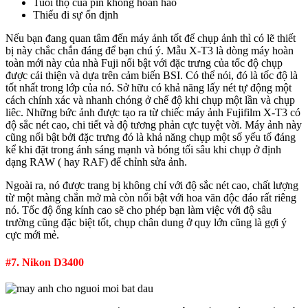
Tuổi thọ của pin không hoàn hảo
Thiếu đi sự ổn định
Nếu bạn đang quan tâm đến máy ảnh tốt để chụp ảnh thì có lẽ thiết
bị này chắc chắn đáng để bạn chú ý. Mẫu X-T3 là dòng máy hoàn
toàn mới này của nhà Fuji nổi bật với đặc trưng của tốc độ chụp
được cải thiện và dựa trên cảm biến BSI. Có thể nói, đó là tốc độ là
tốt nhất trong lớp của nó. Sở hữu có khả năng lấy nét tự động một
cách chính xác và nhanh chóng ở chế độ khi chụp một lần và chụp
liêc. Những bức ảnh được tạo ra từ chiếc máy ảnh Fujifilm X-T3 có
độ sắc nét cao, chi tiết và độ tương phản cực tuyệt vời. Máy ảnh này
cũng nổi bật bởi đặc trưng đó là khả năng chụp một số yếu tố đáng
kể khi đặt trong ánh sáng mạnh và bóng tối sâu khi chụp ở định
dạng RAW ( hay RAF) để chỉnh sửa ảnh.
Ngoài ra, nó được trang bị không chỉ với độ sắc nét cao, chất lượng
từ ​​một màng chắn mở mà còn nổi bật với hoa văn độc đáo rất riêng
nó. Tốc độ ống kính cao sẽ cho phép bạn làm việc với độ sâu
trường cũng đặc biệt tốt, chụp chân dung ở quy lớn cũng là gợi ý
cực mới mẻ.
#7. Nikon D3400