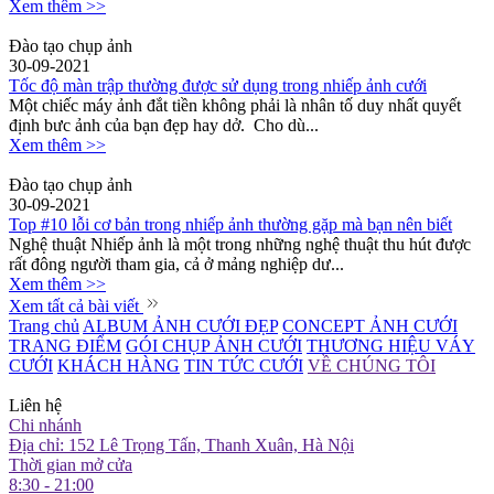
Xem thêm >>
Đào tạo chụp ảnh
30-09-2021
Tốc độ màn trập thường được sử dụng trong nhiếp ảnh cưới
Một chiếc máy ảnh đắt tiền không phải là nhân tố duy nhất quyết
định bưc ảnh của bạn đẹp hay dở. Cho dù...
Xem thêm >>
Đào tạo chụp ảnh
30-09-2021
Top #10 lỗi cơ bản trong nhiếp ảnh thường gặp mà bạn nên biết
Nghệ thuật Nhiếp ảnh là một trong những nghệ thuật thu hút được
rất đông người tham gia, cả ở mảng nghiệp dư...
Xem thêm >>
Xem tất cả bài viết
Trang chủ
ALBUM ẢNH CƯỚI ĐẸP
CONCEPT ẢNH CƯỚI
TRANG ĐIỂM
GÓI CHỤP ẢNH CƯỚI
THƯƠNG HIỆU VÁY
CƯỚI
KHÁCH HÀNG
TIN TỨC CƯỚI
VỀ CHÚNG TÔI
Liên hệ
Chi nhánh
Địa chỉ: 152 Lê Trọng Tấn, Thanh Xuân, Hà Nội
Thời gian mở cửa
8:30 - 21:00