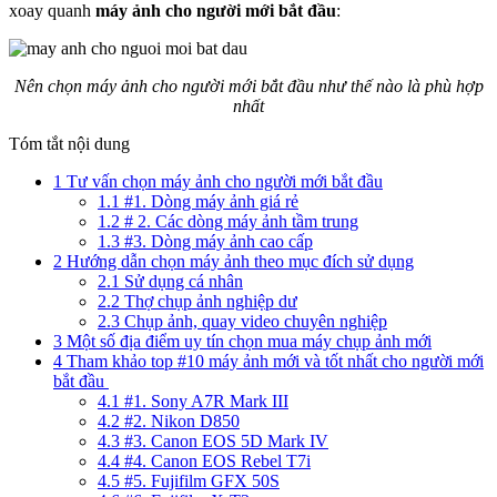
xoay quanh
máy ảnh cho người mới bắt đầu
:
Nên chọn máy ảnh cho người mới bắt đầu như thế nào là phù hợp
nhất
Tóm tắt nội dung
1
Tư vấn chọn máy ảnh cho người mới bắt đầu
1.1
#1. Dòng máy ảnh giá rẻ
1.2
# 2. Các dòng máy ảnh tầm trung
1.3
#3. Dòng máy ảnh cao cấp
2
Hướng dẫn chọn máy ảnh theo mục đích sử dụng
2.1
Sử dụng cá nhân
2.2
Thợ chụp ảnh nghiệp dư
2.3
Chụp ảnh, quay video chuyên nghiệp
3
Một số địa điểm uy tín chọn mua máy chụp ảnh mới
4
Tham khảo top #10 máy ảnh mới và tốt nhất cho người mới
bắt đầu
4.1
#1. Sony A7R Mark III
4.2
#2. Nikon D850
4.3
#3. Canon EOS 5D Mark IV
4.4
#4. Canon EOS Rebel T7i
4.5
#5. Fujifilm GFX 50S