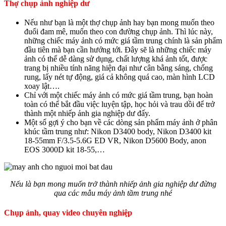
Thợ chụp ảnh nghiệp dư
Nếu như bạn là một thợ chụp ảnh hay bạn mong muốn theo
đuổi đam mê, muốn theo con đường chụp ảnh. Thì lúc này,
những chiếc máy ảnh có mức giá tầm trung chính là sản phẩm
đầu tiên mà bạn cần hướng tới. Đây sẽ là những chiếc máy
ảnh có thể dễ dàng sử dụng, chất lượng khá ảnh tốt, được
trang bị nhiều tính năng hiện đại như cân bằng sáng, chống
rung, lấy nét tự động, giá cả không quá cao, màn hình LCD
xoay lật….
Chỉ với một chiếc máy ảnh có mức giá tầm trung, bạn hoàn
toàn có thể bắt đầu việc luyện tập, học hỏi và trau dồi để trở
thành một nhiếp ảnh gia nghiệp dư đấy.
Một số gợi ý cho bạn về các dòng sản phẩm máy ảnh ở phân
khúc tầm trung như: Nikon D3400 body, Nikon D3400 kit
18-55mm F/3.5-5.6G ED VR, Nikon D5600 Body, anon
EOS 3000D kit 18-55,…
Nếu là bạn mong muốn trở thành nhiếp ảnh gia nghiệp dư đừng
qua các mẫu máy ảnh tầm trung nhé
Chụp ảnh, quay video chuyên nghiệp