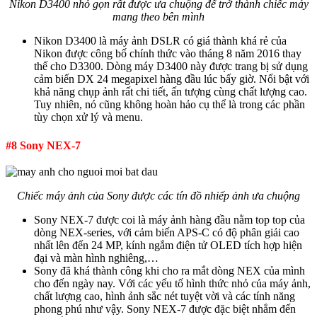
Nikon D3400 nhỏ gọn rất được ưa chuộng để trở thành chiếc máy
mang theo bên mình
Nikon D3400 là máy ảnh DSLR có giá thành khá rẻ của
Nikon được công bố chính thức vào tháng 8 năm 2016 thay
thế cho D3300. Dòng máy D3400 này được trang bị sử dụng
cảm biến DX 24 megapixel hàng đầu lúc bấy giờ. Nổi bật với
khả năng chụp ảnh rất chi tiết, ấn tượng cùng chất lượng cao.
Tuy nhiên, nó cũng không hoàn hảo cụ thể là trong các phần
tùy chọn xử lý và menu.
#8 Sony NEX-7
Chiếc máy ảnh của Sony được các tín đồ nhiếp ảnh ưa chuộng
Sony NEX-7 được coi là máy ảnh hàng đầu nằm top top của
dòng NEX-series, với cảm biến APS-C có độ phân giải cao
nhất lên đến 24 MP, kính ngắm điện tử OLED tích hợp hiện
đại và màn hình nghiêng,…
Sony đã khá thành công khi cho ra mắt dòng NEX của mình
cho đến ngày nay. Với các yếu tố hình thức nhỏ của máy ảnh,
chất lượng cao, hình ảnh sắc nét tuyệt vời và các tính năng
phong phú như vậy. Sony NEX-7 được đặc biệt nhắm đến