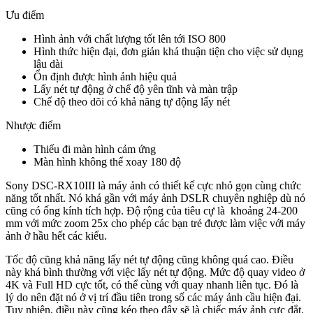
Ưu điểm
Hình ảnh với chất lượng tốt lên tới ISO 800
Hình thức hiện đại, đơn giản khá thuận tiện cho việc sử dụng
lâu dài
Ổn định được hình ảnh hiệu quả
Lấy nét tự động ở chế độ yên tĩnh và màn trập
Chế độ theo dõi có khả năng tự động lấy nét
Nhược điểm
Thiếu đi màn hình cảm ứng
Màn hình không thể xoay 180 độ
Sony DSC-RX10III là máy ảnh có thiết kế cực nhỏ gọn cùng chức
năng tốt nhất. Nó khá gần với máy ảnh DSLR chuyên nghiệp dù nó
cũng có ống kính tích hợp. Độ rộng của tiêu cự là khoảng 24-200
mm với mức zoom 25x cho phép các bạn trẻ được làm việc với máy
ảnh ở hầu hết các kiểu.
Tốc độ cũng khả năng lấy nét tự động cũng không quá cao. Điều
này khá bình thường với việc lấy nét tự động. Mức độ quay video ở
4K và Full HD cực tốt, có thể cùng với quay nhanh liên tục. Đó là
lý do nên đặt nó ở vị trí đầu tiên trong số các máy ảnh cầu hiện đại.
Tuy nhiên, điều này cũng kéo theo đây sẽ là chiếc máy ảnh cực đắt.