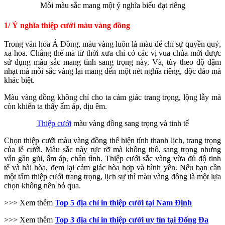
Mỗi màu sắc mang một ý nghĩa biểu đạt riêng
1/ Ý nghĩa thiệp cưới màu vàng đồng
Trong văn hóa Á Đông, màu vàng luôn là màu để chỉ sự quyền quý,
xa hoa. Chẳng thế mà từ thời xưa chỉ có các vị vua chúa mới được
sử dụng màu sắc mang tính sang trọng này. Và, tùy theo độ đậm
nhạt mà mỗi sắc vàng lại mang đến một nét nghĩa riêng, độc đáo mà
khác biệt.
Màu vàng đồng không chỉ cho ta cảm giác trang trọng, lộng lẫy mà
còn khiến ta thấy ấm áp, dịu êm.
Thiệp cưới
màu vàng đồng sang trọng và tinh tế
Chọn thiệp cưới màu vàng đồng thể hiện tính thanh lịch, trang trọng
của lễ cưới. Màu sắc này rực rỡ mà không thô, sang trọng nhưng
vẫn gần gũi, ấm áp, chân tình. Thiệp cưới sắc vàng vừa đủ độ tinh
tế và hài hòa, đem lại cảm giác hòa hợp và bình yên. Nếu bạn cần
một tấm thiệp cưới trang trọng, lịch sự thì màu vàng đồng là một lựa
chọn không nên bỏ qua.
>>> Xem thêm
Top 5 địa chỉ in thiệp cưới tại Nam Định
>>> Xem thêm
Top 3 địa chỉ in thiệp cưới uy tín tại Đống Đa