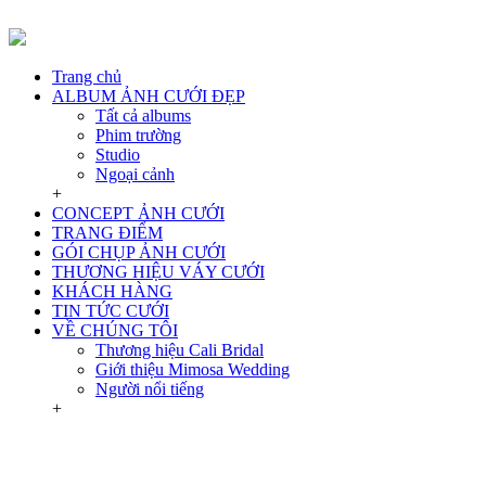
Trang chủ
ALBUM ẢNH CƯỚI ĐẸP
Tất cả albums
Phim trường
Studio
Ngoại cảnh
+
CONCEPT ẢNH CƯỚI
TRANG ĐIỂM
GÓI CHỤP ẢNH CƯỚI
THƯƠNG HIỆU VÁY CƯỚI
KHÁCH HÀNG
TIN TỨC CƯỚI
VỀ CHÚNG TÔI
Thương hiệu Cali Bridal
Giới thiệu Mimosa Wedding
Người nổi tiếng
+