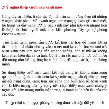
2/ Ý nghĩa thiệp cưới màu xanh ngọc
Cũng tùy sự nhiều, ít của sắc độ mà màu xanh cũng đem tới những
ý nghĩa khác nhau. Màu xanh ngọc lam mang lại cảm giác tươi mới,
trẻ trung và đầy năng lượng. Sắc xanh này phù hợp với những hôn
lễ được tổ chức ngoài trời, theo kiểu phương Tây tạo sự phóng
khoáng – tự do.
Tấm thiệp xanh ngọc cần được kết hợp hài hòa để mang tới sự
thanh lịch nhã nhặn nhưng vẫn có nét mới lạ, cuốn hút và tươi trẻ.
Màu xanh này vừa mang đến sự nhẹ nhàng, tinh tế mà lại không
kém phần hiện đại và cá tính. Có lẽ màu sắc này phù hợp với nhiều
đối tượng như bố mẹ, ông bà chứ không riêng gì các bạn trẻ chúng
mình.
Sử dụng thiệp cưới màu xanh kết hợp trang trí không gian xung
quanh đồng bộ theo màu đem lại sự mộc mạc, giản dị nhưng cũng
rất đỗi năng động, căng tràn sức sống cho buổi hôn lễ. Màu xanh
còn là biểu tượng của hy vọng nên chọn thiệp màu xanh mang ý
nghĩa gửi gắm mong muốn một tương lai hạnh phúc bền lâu của các
cặp đôi.
Thiệp cưới xanh ngọc phóng khoáng được các cặp đôi yêu thích