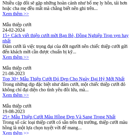
Nhiều cặp đôi sẽ gặp những hoàn cảnh như bố mẹ ly hôn, tái hơn
hoặc cha mẹ đều mất mà chẳng biết nên ghi trên...
Xem thêm >>
Mẫu thiệp cưới
24-02-2024
15+ Cách viết thiệp cưới mời Bạn Bè, Đồng Nghiệp Trọn vẹn hay
nhất
Đám cưới là việc trọng đại của đời người nên chiếc thiệp cưới gửi
đến khách mời cần được chuẩn bị kỹ...
Xem thêm >>
Mẫu thiệp cưới
21-08-2023
Top 30+ Mẫu Thiệp Cưới Đỏ Đẹp Cho Ngày Đại Hỷ Mới Nhất
Trong những dịp đặc biệt như đám cưới, một chiếc thiệp cưới đỏ
không chỉ đại diện cho tình yêu đôi lứa, mà...
Xem thêm >>
Mẫu thiệp cưới
19-08-2023
25+ Mẫu Thiệp Cưới Màu Hồng Đẹp Và Sang Trọng Nhất
Trong số các loại thiệp cưới có sẵn trên thị trường, thiệp cưới màu
hồng là một lựa chọn tuyệt vời để mang...
Xem thêm >>