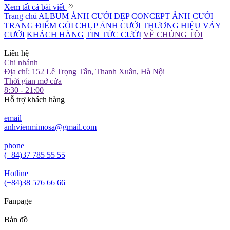
Xem tất cả bài viết
Trang chủ
ALBUM ẢNH CƯỚI ĐẸP
CONCEPT ẢNH CƯỚI
TRANG ĐIỂM
GÓI CHỤP ẢNH CƯỚI
THƯƠNG HIỆU VÁY
CƯỚI
KHÁCH HÀNG
TIN TỨC CƯỚI
VỀ CHÚNG TÔI
Liên hệ
Chi nhánh
Địa chỉ: 152 Lê Trọng Tấn, Thanh Xuân, Hà Nội
Thời gian mở cửa
8:30 - 21:00
Hỗ trợ khách hàng
email
anhvienmimosa@gmail.com
phone
(+84)37 785 55 55
Hotline
(+84)38 576 66 66
Fanpage
Bản đồ