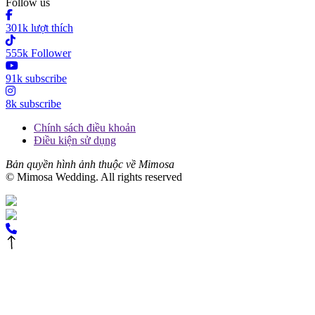
Follow us
301k lượt thích
555k Follower
91k subscribe
8k subscribe
Chính sách điều khoản
Điều kiện sử dụng
Bản quyền hình ảnh thuộc về Mimosa
© Mimosa Wedding. All rights reserved