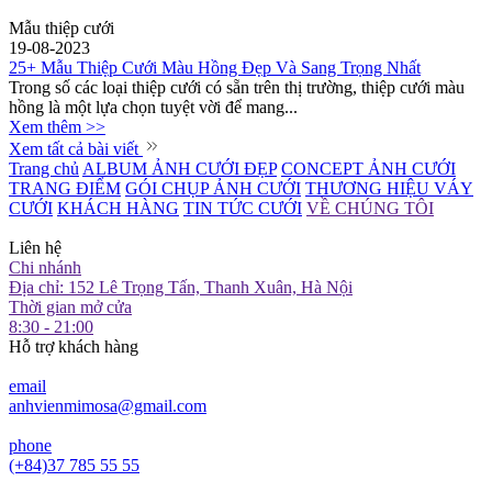
Mẫu thiệp cưới
19-08-2023
25+ Mẫu Thiệp Cưới Màu Hồng Đẹp Và Sang Trọng Nhất
Trong số các loại thiệp cưới có sẵn trên thị trường, thiệp cưới màu
hồng là một lựa chọn tuyệt vời để mang...
Xem thêm >>
Xem tất cả bài viết
Trang chủ
ALBUM ẢNH CƯỚI ĐẸP
CONCEPT ẢNH CƯỚI
TRANG ĐIỂM
GÓI CHỤP ẢNH CƯỚI
THƯƠNG HIỆU VÁY
CƯỚI
KHÁCH HÀNG
TIN TỨC CƯỚI
VỀ CHÚNG TÔI
Liên hệ
Chi nhánh
Địa chỉ: 152 Lê Trọng Tấn, Thanh Xuân, Hà Nội
Thời gian mở cửa
8:30 - 21:00
Hỗ trợ khách hàng
email
anhvienmimosa@gmail.com
phone
(+84)37 785 55 55