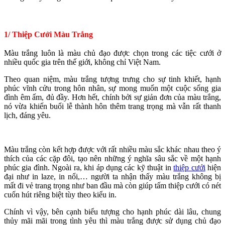
1/ Thiệp Cưới Màu Trắng
Màu trắng luôn là màu chủ đạo được chọn trong các tiệc cưới ở
nhiều quốc gia trên thế giới, không chỉ Việt Nam.
Theo quan niệm, màu trắng tượng trưng cho sự tinh khiết, hạnh
phúc vĩnh cửu trong hôn nhân, sự mong muốn một cuộc sống gia
đình êm ấm, đủ đầy. Hơn hết, chính bởi sự giản đơn của màu trắng,
nó vừa khiến buổi lễ thành hôn thêm trang trọng mà vẫn rất thanh
lịch, đáng yêu.
Màu trắng còn kết hợp được với rất nhiều màu sắc khác nhau theo ý
thích của các cặp đôi, tạo nên những ý nghĩa sâu sắc về một hạnh
phúc gia đình. Ngoài ra, khi áp dụng các kỹ thuật in
thiệp cưới
hiện
đại như in laze, in nổi,… người ta nhận thấy màu trắng không bị
mất đi vẻ trang trọng như ban đầu mà còn giúp tấm thiệp cưới có nét
cuốn hút riêng biệt tùy theo kiểu in.
Chính vì vậy, bên cạnh biểu tượng cho hạnh phúc dài lâu, chung
thủy mãi mãi trong tình yêu thì màu trắng được sử dụng chủ đạo