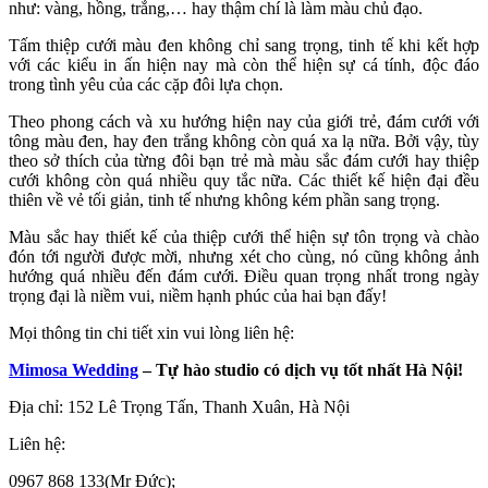
như: vàng, hồng, trắng,… hay thậm chí là làm màu chủ đạo.
Tấm thiệp cưới màu đen không chỉ sang trọng, tinh tế khi kết hợp
với các kiểu in ấn hiện nay mà còn thể hiện sự cá tính, độc đáo
trong tình yêu của các cặp đôi lựa chọn.
Theo phong cách và xu hướng hiện nay của giới trẻ, đám cưới với
tông màu đen, hay đen trắng không còn quá xa lạ nữa. Bởi vậy, tùy
theo sở thích của từng đôi bạn trẻ mà màu sắc đám cưới hay thiệp
cưới không còn quá nhiều quy tắc nữa. Các thiết kế hiện đại đều
thiên về vẻ tối giản, tinh tế nhưng không kém phần sang trọng.
Màu sắc hay thiết kế của thiệp cưới thể hiện sự tôn trọng và chào
đón tới người được mời, nhưng xét cho cùng, nó cũng không ảnh
hướng quá nhiều đến đám cưới. Điều quan trọng nhất trong ngày
trọng đại là niềm vui, niềm hạnh phúc của hai bạn đấy!
Mọi thông tin chi tiết xin vui lòng liên hệ:
Mimosa Wedding
– Tự hào studio có dịch vụ tốt nhất Hà Nội!
Địa chỉ: 152 Lê Trọng Tấn, Thanh Xuân, Hà Nội
Liên hệ:
0967 868 133(Mr Đức);