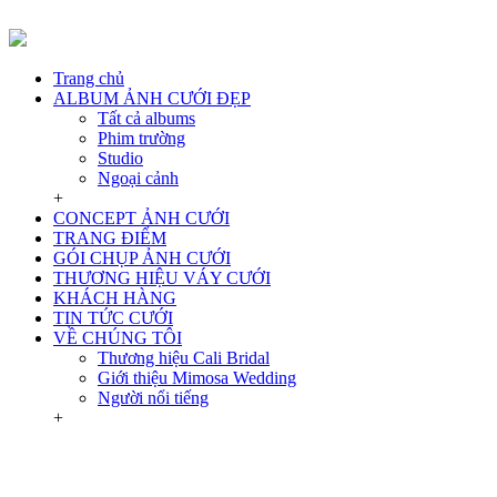
Trang chủ
ALBUM ẢNH CƯỚI ĐẸP
Tất cả albums
Phim trường
Studio
Ngoại cảnh
+
CONCEPT ẢNH CƯỚI
TRANG ĐIỂM
GÓI CHỤP ẢNH CƯỚI
THƯƠNG HIỆU VÁY CƯỚI
KHÁCH HÀNG
TIN TỨC CƯỚI
VỀ CHÚNG TÔI
Thương hiệu Cali Bridal
Giới thiệu Mimosa Wedding
Người nổi tiếng
+