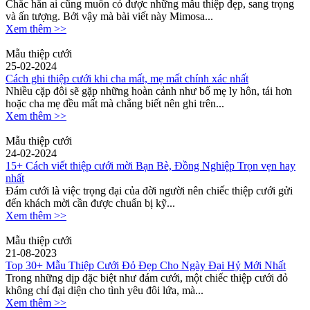
Chắc hẳn ai cũng muốn có được những mẫu thiệp đẹp, sang trọng
và ấn tượng. Bởi vậy mà bài viết này Mimosa...
Xem thêm >>
Mẫu thiệp cưới
25-02-2024
Cách ghi thiệp cưới khi cha mất, mẹ mất chính xác nhất
Nhiều cặp đôi sẽ gặp những hoàn cảnh như bố mẹ ly hôn, tái hơn
hoặc cha mẹ đều mất mà chẳng biết nên ghi trên...
Xem thêm >>
Mẫu thiệp cưới
24-02-2024
15+ Cách viết thiệp cưới mời Bạn Bè, Đồng Nghiệp Trọn vẹn hay
nhất
Đám cưới là việc trọng đại của đời người nên chiếc thiệp cưới gửi
đến khách mời cần được chuẩn bị kỹ...
Xem thêm >>
Mẫu thiệp cưới
21-08-2023
Top 30+ Mẫu Thiệp Cưới Đỏ Đẹp Cho Ngày Đại Hỷ Mới Nhất
Trong những dịp đặc biệt như đám cưới, một chiếc thiệp cưới đỏ
không chỉ đại diện cho tình yêu đôi lứa, mà...
Xem thêm >>