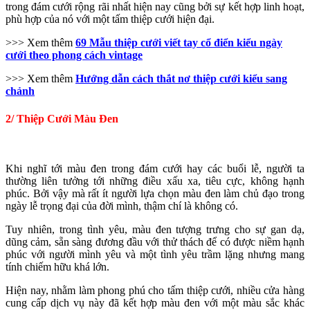
trong đám cưới rộng rãi nhất hiện nay cũng bởi sự kết hợp linh hoạt,
phù hợp của nó với một tấm thiệp cưới hiện đại.
>>> Xem thêm
69 Mẫu thiệp cưới viết tay cổ điển kiểu ngày
cưới theo phong cách vintage
>>> Xem thêm
Hướng dẫn cách thắt nơ thiệp cưới kiểu sang
chảnh
2/ Thiệp Cưới Màu Đen
Khi nghĩ tới màu đen trong đám cưới hay các buổi lễ, người ta
thường liên tưởng tới những điều xấu xa, tiêu cực, không hạnh
phúc. Bởi vậy mà rất ít người lựa chọn màu đen làm chủ đạo trong
ngày lễ trọng đại của đời mình, thậm chí là không có.
Tuy nhiên, trong tình yêu, màu đen tượng trưng cho sự gan dạ,
dũng cảm, sẵn sàng đương đầu với thử thách để có được niềm hạnh
phúc với người mình yêu và một tình yêu trầm lặng nhưng mang
tính chiếm hữu khá lớn.
Hiện nay, nhằm làm phong phú cho tấm thiệp cưới, nhiều cửa hàng
cung cấp dịch vụ này đã kết hợp màu đen với một màu sắc khác