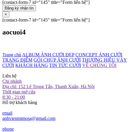
[contact-form-7 id="145" title="Form liên hệ"]
Đăng ký nhận tin
×
[contact-form-7 id="145" title="Form liên hệ"]
aocuoi4
Trang chủ
ALBUM ẢNH CƯỚI ĐẸP
CONCEPT ẢNH CƯỚI
TRANG ĐIỂM
GÓI CHỤP ẢNH CƯỚI
THƯƠNG HIỆU VÁY
CƯỚI
KHÁCH HÀNG
TIN TỨC CƯỚI
VỀ CHÚNG TÔI
Liên hệ
Chi nhánh
Địa chỉ: 152 Lê Trọng Tấn, Thanh Xuân, Hà Nội
Thời gian mở cửa
8:30 - 21:00
Hỗ trợ khách hàng
email
anhvienmimosa@gmail.com
phone