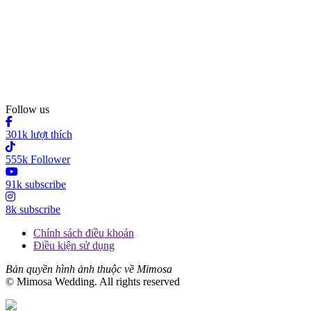
Follow us
301k lượt thích
555k Follower
91k subscribe
8k subscribe
Chính sách điều khoản
Điều kiện sử dụng
Bản quyền hình ảnh thuộc về Mimosa
© Mimosa Wedding. All rights reserved