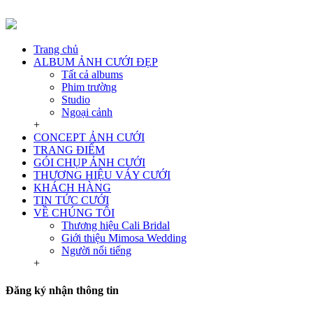
Trang chủ
ALBUM ẢNH CƯỚI ĐẸP
Tất cả albums
Phim trường
Studio
Ngoại cảnh
+
CONCEPT ẢNH CƯỚI
TRANG ĐIỂM
GÓI CHỤP ẢNH CƯỚI
THƯƠNG HIỆU VÁY CƯỚI
KHÁCH HÀNG
TIN TỨC CƯỚI
VỀ CHÚNG TÔI
Thương hiệu Cali Bridal
Giới thiệu Mimosa Wedding
Người nổi tiếng
+
Đăng ký nhận thông tin