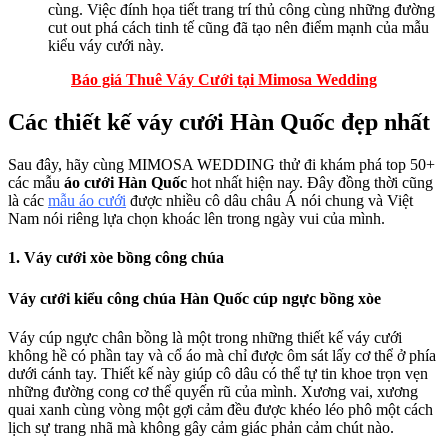
cùng. Việc đính họa tiết trang trí thủ công cùng những đường
cut out phá cách tinh tế cũng đã tạo nên điểm mạnh của mẫu
kiểu váy cưới này.
Báo giá Thuê Váy Cưới tại Mimosa Wedding
Các thiết kế váy cưới Hàn Quốc đẹp nhất
Sau đây, hãy cùng MIMOSA WEDDING thử đi khám phá top 50+
các mẫu
áo cưới Hàn Quốc
hot nhất hiện nay. Đây đồng thời cũng
là các
mẫu áo cưới
được nhiều cô dâu châu Á nói chung và Việt
Nam nói riêng lựa chọn khoác lên trong ngày vui của mình.
1. Váy cưới xòe bồng công chúa
Váy cưới kiểu công chúa Hàn Quốc cúp ngực bồng xòe
Váy cúp ngực chân bồng là một trong những thiết kế váy cưới
không hề có phần tay và cổ áo mà chỉ được ôm sát lấy cơ thể ở phía
dưới cánh tay. Thiết kế này giúp cô dâu có thể tự tin khoe trọn vẹn
những đường cong cơ thể quyến rũ của mình. Xương vai, xương
quai xanh cùng vòng một gợi cảm đều được khéo léo phô một cách
lịch sự trang nhã mà không gây cảm giác phản cảm chút nào.