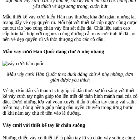
Một mẫu váy cưới cực kỳ tinh tế, cầu kỷ và tỉ mỉ cho các nàng dâu
yêu thích vẻ đẹp sang trọng, cuốn hút
Mẫu thiết kế váy cưới kiểu Hàn này thường khá đơn giản nhưng lại
mang đầy vẻ đẹp quyến rũ. Nổi bật với thiết kế cúp ngực cùng được
cut out táo bạo cùng chân váy ôm sát điệu đà. Chất liệu satin cao
cấp trơn kết hợp với organza cùng đường cắt may cực tinh tế đã tạo
nên vẻ đẹp quyến rũ và thời thượng cho các cô dâu.
Mẫu váy cưới Hàn Quốc dáng chữ A nhẹ nhàng
Mẫu váy cưới Hàn Quốc theo đuổi dáng chữ A nhẹ nhàng, đơn
giản được yêu thích
Vẻ đẹp kín đáo và thanh lịch giúp cô dâu thực sự tỏa sáng với thiết
kế váy cưới tay ngắn giúp tôn lên triệt để thân hình mảnh mai của cô
dâu. Dưới những lớp vải voan xuyên thấu ở phần tay cùng vải satin
mềm mại, bồng bềnh giúp nàng dâu uyển chuyển trong từng bước
đi khi nắm tay chú rể tiến vào lễ đường.
Váy cưới với thiết kế tay lỡ chân suông
Những chiếc váy có thiết kế là phần tay lỡ và chân váy suông cũng