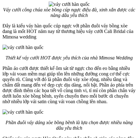
Váy cưới công chúa xòe bồng cúp ngực điệu đà, xinh xắn được các
nàng dâu yêu thích
Đây là kiểu váy hàn quốc cúp ngực với phần đuôi váy bồng xòe
đang là mốt HOT năm nay từ thương hiệu váy cưới Cali Bridal của
Mimosa wedding
Thiết kế váy cưới HOT được yêu thích của nhà Mimosa Wedding
Phần áo cưới được thiết kế ôm sát từ ngực cho đến eo bằng nhiều
lớp vải voan mềm mại giúp tôn lên những đường cong cơ thể cực
quyến rũ. Cùng với đó là phần đuôi váy xòe rộng, nhiều tầng và
chấm đất mang đến vẻ đẹp cực dịu dàng, nổi bật. Phần áo phía trên
được đính thêm các họa tiết vô cùng tinh vi, tỉ mỉ còn phần chân váy
dưới luôn xòe bồng bềnh, uyển chuyển theo mỗi bước di chuyển
nhờ nhiều lớp vải satin cùng vải voan chồng lên nhau.
Phần đuôi váy dáng xòe bồng bềnh là lựa chọn được nhiều nàng
dâu yêu thích