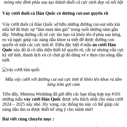
mỏng nhẹ đính phía sau tạo thành đuôi cá cực xinh đẹp và nổi bật
Váy cưới đuôi cá Hàn Quốc có đường cut-out quyến rũ
Váy cưới đuôi cá Hàn Quốc sở hữu những đường cut-out nửa kín
nửa hở đã thực sự “làm mưa làm gió” trong suốt những năm gần
đây. Những đường cắt xẻ cực táo bạo và khéo léo ở phía sau lưng,
eo và ngực giúp các nàng dâu khoe ra triệt để được đường con
quyến rũ một các cực tinh tế. Điều đặc biệt ở mẫu
áo cưới Hàn
Quốc
này đó là cô dâu diện thiết kế quyến rũ, cắt xẻ nhưng vẫn cực
kỳ nữ tính, thanh lịch và có chút gì đó dáng vẻ e thẹn của nàng dâu
mới.
Mẫu váy cưới với đường cut out cực tinh tế khéo léo khoe ra tấm
lưng trần gợi cảm
Trên đây, Mimosa Wedding đã gửi đến các bạn tổng hợp top #101
những mẫu
váy cưới Hàn Quốc
được yêu thích nhất cho mùa cưới
2024 – 2025 này nhé. Hy vọng, các thông tin này có thể giúp các
nàng dâu tìm ra được thiết kế ưng ý cho mình nhé!
Bài viết cùng chuyên mục :