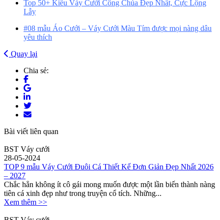
Top 50+ Kiểu Váy Cưới Công Chúa Đẹp Nhất, Cực Lộng
Lẫy
#08 mẫu Áo Cưới – Váy Cưới Màu Tím được mọi nàng dâu
yêu thích
Quay lại
Chia sẻ:
Bài viết liên quan
BST Váy cưới
28-05-2024
TOP 9 mẫu Váy Cưới Đuôi Cá Thiết Kế Đơn Giản Đẹp Nhất 2026
– 2027
Chắc hẳn không ít cô gái mong muốn được một lần biến thành nàng
tiên cá xinh đẹp như trong truyện cổ tích. Những...
Xem thêm >>
BST Váy cưới