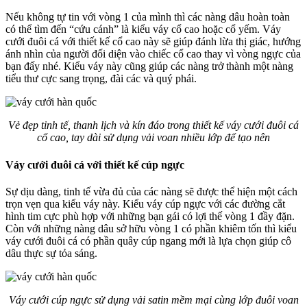
Nếu không tự tin với vòng 1 của mình thì các nàng dâu hoàn toàn
có thể tìm đến “cứu cánh” là kiểu váy cổ cao hoặc cổ yếm. Váy
cưới đuôi cá với thiết kế cổ cao này sẽ giúp đánh lừa thị giác, hướng
ánh nhìn của người đối diện vào chiếc cổ cao thay vì vòng ngực của
bạn đấy nhé. Kiểu váy này cũng giúp các nàng trở thành một nàng
tiểu thư cực sang trọng, đài các và quý phái.
Vẻ đẹp tinh tế, thanh lịch và kín đáo trong thiết kế váy cưới đuôi cá
cổ cao, tay dài sử dụng vải voan nhiều lớp để tạo nên
Váy cưới đuôi cá với thiết kế cúp ngực
Sự dịu dàng, tinh tế vừa đủ của các nàng sẽ được thể hiện một cách
trọn vẹn qua kiểu váy này. Kiểu váy cúp ngực với các đường cắt
hình tim cực phù hợp với những bạn gái có lợi thế vòng 1 đầy đặn.
Còn với những nàng dâu sở hữu vòng 1 có phần khiêm tốn thì kiểu
váy cưới đuôi cá có phần quây cúp ngang mới là lựa chọn giúp cô
dâu thực sự tỏa sáng.
Váy cưới cúp ngực sử dụng vải satin mềm mại cùng lớp đuôi voan