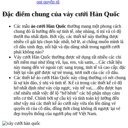
out quyến rũ
Đặc điểm chung của váy cưới Hàn Quốc
Các mẫu
áo cưới Hàn Quốc
thường mang một phong cách
chung đó là hướng đến sự tinh tế, nhẹ nhàng, tỉ mỉ và có độ
thướt tha nhất định. Bởi vậy, các thiết kế này thường được
nhiều cô gái lựa chọn bậc nhất, bở lẽ, ai chẳng muốn mình là
cô dâu xinh đẹp, nổi bật và dịu dàng nhất trong người cưới
phải không nào?
Váy cưới Hàn Quốc thường được sử dụng rất nhiều các chi
tiết mềm mại như lông vũ, lụa, ren, vải satin,…Các chất liệu
này mang đến vẻ ngoài cực sang trọng, tinh tế và cao cấp; đặc
biệt lại vẫn giữ được sự trẻ trung, tươi mới của các cô dâu.
Các thiết kế áo cưới Hàn Quốc này cũng thường có nét chung
là sự kín đáo, ý nhị và tinh tế. Kể cả trong các thiết kế có độ
hở nhất định như váy cúp ngực, váy trễ vai,…đều được hạn
chế nhiều nhất việc để lộ “hớ hênh” các bộ phận nhạy cảm
trên cơ thể. Chính bởi sự cầu kỳ và tính toán kỹ lưỡng đến
như vậy mà các thiết kế áo cưới này vừa tôn lên dáng vẻ
quyến rũ của cô dâu, đồng thời cũng không đi ngược lại vẻ
đẹp truyền thống của người phụ nữ Việt Nam.