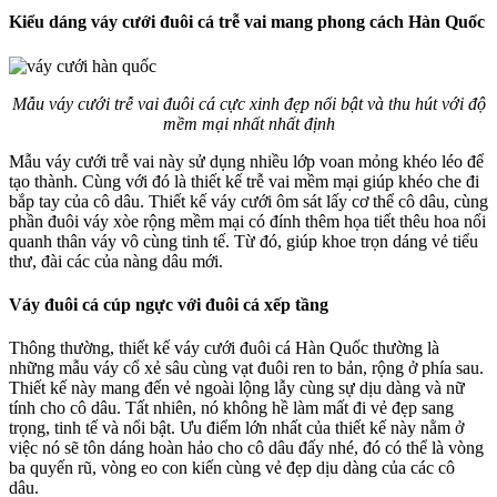
Kiểu dáng váy cưới đuôi cá trễ vai mang phong cách Hàn Quốc
Mẫu váy cưới trễ vai đuôi cá cực xinh đẹp nổi bật và thu hút với độ
mềm mại nhất nhất định
Mẫu váy cưới trễ vai này sử dụng nhiều lớp voan mỏng khéo léo để
tạo thành. Cùng với đó là thiết kế trễ vai mềm mại giúp khéo che đi
bắp tay của cô dâu. Thiết kế váy cưới ôm sát lấy cơ thể cô dâu, cùng
phần đuôi váy xòe rộng mềm mại có đính thêm họa tiết thêu hoa nổi
quanh thân váy vô cùng tinh tế. Từ đó, giúp khoe trọn dáng vẻ tiểu
thư, đài các của nàng dâu mới.
Váy đuôi cá cúp ngực với đuôi cá xếp tầng
Thông thường, thiết kế váy cưới đuôi cá Hàn Quốc thường là
những mẫu váy cổ xẻ sâu cùng vạt đuôi ren to bản, rộng ở phía sau.
Thiết kế này mang đến vẻ ngoài lộng lẫy cùng sự dịu dàng và nữ
tính cho cô dâu. Tất nhiên, nó không hề làm mất đi vẻ đẹp sang
trọng, tinh tế và nổi bật. Ưu điểm lớn nhất của thiết kế này nằm ở
việc nó sẽ tôn dáng hoàn hảo cho cô dâu đấy nhé, đó có thể là vòng
ba quyến rũ, vòng eo con kiến cùng vẻ đẹp dịu dàng của các cô
dâu.