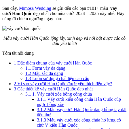
Sau đây,
Mimosa Wedding
sẽ gửi đến các bạn #101+ mẫu
váy
cưới Hàn Quốc
đẹp nhất cho mùa cưới 2024 – 2025 này nhé. Hãy
cùng đi chiêm ngưỡng ngay nào:
Mẫu váy cưới Hàn Quốc lộng lẫy, xinh đẹp và nổi bật được các cô
dâu yêu thích
Tóm tắt nội dung
1
Đặc điểm chung của váy cưới Hàn Quốc
1.1
Form váy đa dạng
1.2
Màu sắc đa dạng
1.3
Luôn sử dụng chất liệu cao cấp
2
Vì sao váy cưới Hàn Quốc được yêu thích đến vậy?
3
Các thiết kế váy cưới Hàn Quốc đẹp nhất
3.1
1. Váy cưới xòe bồng công chúa
3.1.1
Váy cưới kiểu công chúa Hàn Quốc cúp
ngực bồng xòe
3.1.2
Mẫu váy cưới Hàn Quốc dáng bồng tay dài
tiểu thư
3.1.3
Mẫu váy cưới xòe công chúa hở lưng cổ
chữ V kiểu Hàn Quốc