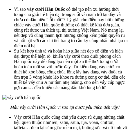
Vì sao
váy cưới Hàn Quốc
có thể tạo nên xu hướng thời
trang cho giới trẻ hiện đại trong suốt vài năm trở lại đây và
chưa có dấu hiệu “lỗi mốt”? Lý giải cho điều này bởi những
chiếc váy cưới Hàn quốc thường có thiết kế khá đơn giản,
cũng rất được ưa thích tại thị trường Việt Nam. Nó mang lại
nét đẹp vô cùng thanh lịch nhưng không kém phần quyến rũ
và nổi bật với các chi tiết trang trí cầu kỳ cùng nhấn nhá tạo ra
điểm nổi bật.
Sự kết hợp tinh tế và hoàn hảo giữa nét đẹp cổ điển và hiện
đại được thể hiện rõ, khiến váy cưới theo đuổi phong cách
Hàn quốc này dễ dàng tạo nên một xu thế thời trang cưới
hoàn toàn mới so với trước đây. Từ kiểu dáng váy cưới có
thiết kế xòe bồng công chúa lộng lẫy hay dáng váy đuôi cá
ôm trọn 3 vòng khéo léo khoe ra đường cong cơ thể, đến các
thiết kế váy chữ A nữ tính nhẹ nhàng, cho đến váy cúp ngực
gợi cảm… đều khiến các nàng dâu khó lòng bỏ lỡ.
Mẫu váy cưới Hàn Quốc vì sao lại được yêu thích đến vậy?
Váy cưới Hàn quốc cũng chủ yếu được sử dụng những chất
liệu quen thuộc như ren, satin, satin, lụa, voan, chiffon,
taffeta… đem lại cảm giác mềm mại, buông xõa và nữ tính vô