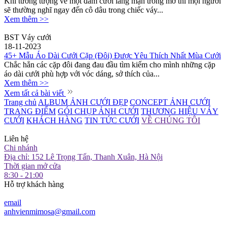
Khi tưởng tượng về một đám cưới lãng mạn trong mơ thì mọi người
sẽ thường nghĩ ngay đến cô dâu trong chiếc váy...
Xem thêm >>
BST Váy cưới
18-11-2023
45+ Mẫu Áo Dài Cưới Cặp (Đôi) Được Yêu Thích Nhất Mùa Cưới
Chắc hẳn các cặp đôi đang đau đầu tìm kiếm cho mình những cặp
áo dài cưới phù hợp với vóc dáng, sở thích của...
Xem thêm >>
Xem tất cả bài viết
Trang chủ
ALBUM ẢNH CƯỚI ĐẸP
CONCEPT ẢNH CƯỚI
TRANG ĐIỂM
GÓI CHỤP ẢNH CƯỚI
THƯƠNG HIỆU VÁY
CƯỚI
KHÁCH HÀNG
TIN TỨC CƯỚI
VỀ CHÚNG TÔI
Liên hệ
Chi nhánh
Địa chỉ: 152 Lê Trọng Tấn, Thanh Xuân, Hà Nội
Thời gian mở cửa
8:30 - 21:00
Hỗ trợ khách hàng
email
anhvienmimosa@gmail.com