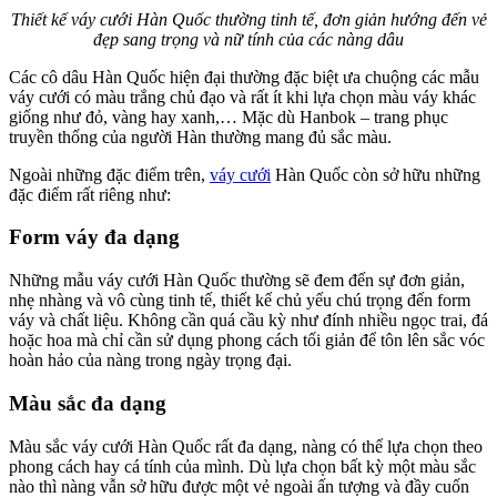
Thiết kế váy cưới Hàn Quốc thường tinh tế, đơn giản hướng đến vẻ
đẹp sang trọng và nữ tính của các nàng dâu
Các cô dâu Hàn Quốc hiện đại thường đặc biệt ưa chuộng các mẫu
váy cưới có màu trắng chủ đạo và rất ít khi lựa chọn màu váy khác
giống như đỏ, vàng hay xanh,… Mặc dù Hanbok – trang phục
truyền thống của người Hàn thường mang đủ sắc màu.
Ngoài những đặc điểm trên,
váy cưới
Hàn Quốc còn sở hữu những
đặc điểm rất riêng như:
Form váy đa dạng
Những mẫu váy cưới Hàn Quốc thường sẽ đem đến sự đơn giản,
nhẹ nhàng và vô cùng tinh tế, thiết kế chủ yếu chú trọng đến form
váy và chất liệu. Không cần quá cầu kỳ như đính nhiều ngọc trai, đá
hoặc hoa mà chỉ cần sử dụng phong cách tối giản để tôn lên sắc vóc
hoàn hảo của nàng trong ngày trọng đại.
Màu sắc đa dạng
Màu sắc váy cưới Hàn Quốc rất đa dạng, nàng có thể lựa chọn theo
phong cách hay cá tính của mình. Dù lựa chọn bất kỳ một màu sắc
nào thì nàng vẫn sở hữu được một vẻ ngoài ấn tượng và đầy cuốn