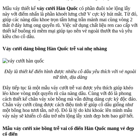
Mẫu váy thiết kế
váy cưới Hàn Quốc
có phần đuôi xòe lộng lẫy
này với điểm nhấn là phần khoét lưng chữ V cực kỳ hút mắt. Từ đó,
giúp các nàng dâu khoe trọn tấm lưng trần mảnh mai cùng vòng 2
thắt ở đáy lưng ong quyến rũ. Việc sử dụng chất liệu ren cao cấp với
thiết kế buông rủ mềm mại giúp tạo nên vẻ ngoài thướt tha và yêu
kiều cho cô dâu.
Váy cưới dáng bồng Hàn Quốc trễ vai nhẹ nhàng
Đây là thiết kế điển hình được nhiều cô dâu yêu thích với vẻ ngoài
nữ tính, dịu dàng
Đây tiếp tục là một mẫu váy cưới trễ vai được yêu thích giúp khéo
léo khoe vòng một quyến rũ của nàng dâu. Cùng với đó là phong
cách thiết kế chân váy xòe bồng mà vẫn đứng dáng cực kỳ độc đáo.
Chân váy cưới cũng được cách điệu tinh tế giúp cô dâu giống như
một bông hoa tươi tắn, nở rộ. Đó là lý do khi khoác lên mình mẫu
váy này sẽ khiến cô dâu trở nên lộng lẫy xinh đẹp hơn bao giờ hết.
Mẫu váy cưới xòe bồng trễ vai cổ điển Hàn Quốc mang vẻ đẹp
cổ điển