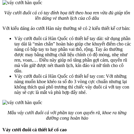
Váy cưới đuôi cá có tay đính họa tiết theo hoa ren vừa đủ giúp tôn
lên dáng vẻ thanh lịch của cô dâu
Với kiểu dáng áo cưới Hàn này thường sẽ có 2 kiểu thiết kế cơ bản:
Váy cưới đuôi cá Hàn Quốc có thiết kế tay dài: sử dụng phần
tay dài là “màn chắn” hoàn hảo giúp che khuyết điểm cho các
nàng có bắp tay to hay phần vai thô, rộng. Tay áo thường
được may bằng những chất liệu chính có độ mỏng, nhẹ như
ren, voan,… Điều này giúp nó tăng phần gợi cảm, quyến rũ
mà vẫn giữ được nét thanh lịch, kín đáo và nữ tính cho cô
dâu.
Váy cưới đuôi cá Hàn Quốc có thiết kế tay con: Với những
nàng muốn khoe khéo ra số đo 3 vòng cực chuẩn nhưng lại
không thích quá phô trương thì chiếc váy đuôi cá với tay con
này sẽ cực là mắt và phù hợp đấy nhé.
Mẫu váy cưới đuôi cá với phần tay con quyến rũ, khoe ra từng
đường cong hoàn hảo
Váy cưới đuôi cá thiết kế cổ cao