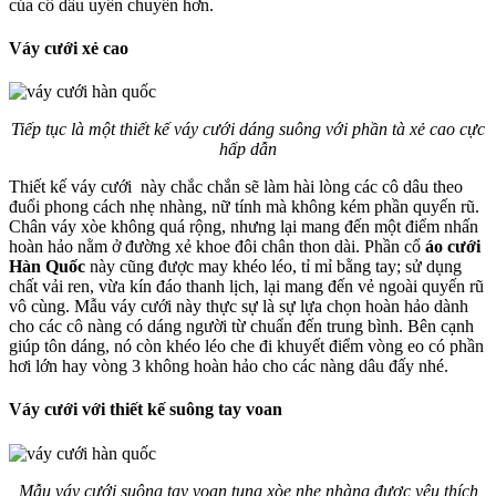
của cô dâu uyển chuyển hơn.
Váy cưới xẻ cao
Tiếp tục là một thiết kế váy cưới dáng suông với phần tà xẻ cao cực
hấp dẫn
Thiết kế váy cưới này chắc chắn sẽ làm hài lòng các cô dâu theo
đuổi phong cách nhẹ nhàng, nữ tính mà không kém phần quyến rũ.
Chân váy xòe không quá rộng, nhưng lại mang đến một điểm nhấn
hoàn hảo nằm ở đường xẻ khoe đôi chân thon dài. Phần cổ
áo cưới
Hàn Quốc
này cũng được may khéo léo, tỉ mỉ bằng tay; sử dụng
chất vải ren, vừa kín đáo thanh lịch, lại mang đến vẻ ngoài quyến rũ
vô cùng. Mẫu váy cưới này thực sự là sự lựa chọn hoàn hảo dành
cho các cô nàng có dáng người từ chuẩn đến trung bình. Bên cạnh
giúp tôn dáng, nó còn khéo léo che đi khuyết điểm vòng eo có phần
hơi lớn hay vòng 3 không hoàn hảo cho các nàng dâu đấy nhé.
Váy cưới với thiết kế suông tay voan
Mẫu váy cưới suông tay voan tung xòe nhẹ nhàng được yêu thích