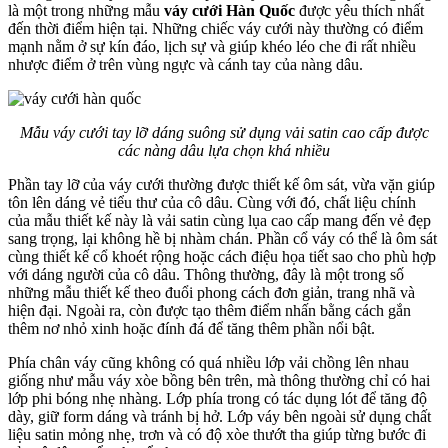
là một trong những mẫu
váy cưới Hàn Quốc
được yêu thích nhất
đến thời điểm hiện tại. Những chiếc váy cưới này thường có điểm
mạnh nằm ở sự kín đáo, lịch sự và giúp khéo léo che đi rất nhiều
nhược điểm ở trên vùng ngực và cánh tay của nàng dâu.
Mẫu váy cưới tay lỡ dáng suông sử dụng vải satin cao cấp được
các nàng dâu lựa chọn khá nhiều
Phần tay lỡ của váy cưới thường được thiết kế ôm sát, vừa vặn giúp
tôn lên dáng vẻ tiểu thư của cô dâu. Cùng với đó, chất liệu chính
của mẫu thiết kế này là vải satin cùng lụa cao cấp mang đến vẻ đẹp
sang trọng, lại không hề bị nhàm chán. Phần cổ váy có thể là ôm sát
cùng thiết kế cổ khoét rộng hoặc cách điệu họa tiết sao cho phù hợp
với dáng người của cô dâu. Thông thường, đây là một trong số
những mẫu thiết kế theo đuổi phong cách đơn giản, trang nhã và
hiện đại. Ngoài ra, còn được tạo thêm điểm nhấn bằng cách gắn
thêm nơ nhỏ xinh hoặc đính đá để tăng thêm phần nổi bật.
Phía chân váy cũng không có quá nhiều lớp vải chồng lên nhau
giống như mẫu váy xòe bồng bên trên, mà thông thường chỉ có hai
lớp phi bóng nhẹ nhàng. Lớp phía trong có tác dụng lót để tăng độ
dày, giữ form dáng và tránh bị hở. Lớp váy bên ngoài sử dụng chất
liệu satin mỏng nhẹ, trơn và có độ xòe thướt tha giúp từng bước đi