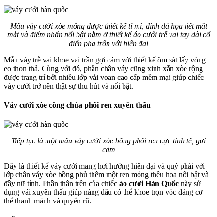
Mẫu váy cưới xòe mông được thiết kế tỉ mỉ, đính đá họa tiết mắt
mắt và điểm nhấn nổi bật nằm ở thiết kế áo cưới trễ vai tay dài cổ
điển pha trộn với hiện đại
Mẫu váy trễ vai khoe vai trần gợi cảm với thiết kế ôm sát lấy vòng
eo thon thả. Cùng với đó, phần chân váy cũng xinh xắn xòe rộng
được trang trí bởi nhiều lớp vải voan cao cấp mềm mại giúp chiếc
váy cưới trở nên thật sự thu hút và nổi bật.
Váy cưới xòe công chúa phối ren xuyên thấu
Tiếp tục là một mẫu váy cưới xòe bồng phối ren cực tinh tế, gợi
cảm
Đây là thiết kế váy cưới mang hơi hướng hiện đại và quý phái với
lớp chân váy xòe bồng phủ thêm một ren mỏng thêu hoa nổi bật và
đầy nữ tính. Phần thân trên của chiếc
áo cưới Hàn Quốc
này sử
dụng vải xuyên thấu giúp nàng dâu có thể khoe trọn vóc dáng cơ
thể thanh mảnh và quyến rũ.