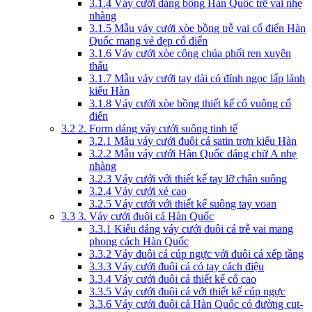
3.1.4
Váy cưới dáng bồng Hàn Quốc trễ vai nhẹ
nhàng
3.1.5
Mẫu váy cưới xòe bồng trễ vai cổ điển Hàn
Quốc mang vẻ đẹp cổ điển
3.1.6
Váy cưới xòe công chúa phối ren xuyên
thấu
3.1.7
Mẫu váy cưới tay dài có đính ngọc lấp lánh
kiểu Hàn
3.1.8
Váy cưới xòe bồng thiết kế cổ vuông cổ
điển
3.2
2. Form dáng váy cưới suông tinh tế
3.2.1
Mẫu váy cưới đuôi cá satin trơn kiểu Hàn
3.2.2
Mẫu váy cưới Hàn Quốc dáng chữ A nhẹ
nhàng
3.2.3
Váy cưới với thiết kế tay lỡ chân suông
3.2.4
Váy cưới xẻ cao
3.2.5
Váy cưới với thiết kế suông tay voan
3.3
3. Váy cưới đuôi cá Hàn Quốc
3.3.1
Kiểu dáng váy cưới đuôi cá trễ vai mang
phong cách Hàn Quốc
3.3.2
Váy đuôi cá cúp ngực với đuôi cá xếp tầng
3.3.3
Váy cưới đuôi cá có tay cách điệu
3.3.4
Váy cưới đuôi cá thiết kế cổ cao
3.3.5
Váy cưới đuôi cá với thiết kế cúp ngực
3.3.6
Váy cưới đuôi cá Hàn Quốc có đường cut-