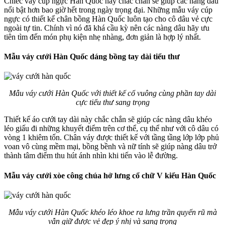
Chiếc váy cúp ngực Hàn Quốc này chắc chắn sẽ giúp các nàng dâu
nổi bật hơn bao giờ hết trong ngày trọng đại. Những mẫu váy cúp
ngực có thiết kế chân bồng Hàn Quốc luôn tạo cho cô dâu vẻ cực
ngoài tự tin. Chính vì nó đã khá cầu kỳ nên các nàng dâu hãy ưu
tiên tìm đến món phụ kiện nhẹ nhàng, đơn giản là hợp lý nhất.
Mẫu váy cưới Hàn Quốc dáng bồng tay dài tiểu thư
Mẫu váy cưới Hàn Quốc với thiết kế cổ vuông cùng phần tay dài
cực tiểu thư sang trọng
Thiết kế áo cưới tay dài này chắc chắn sẽ giúp các nàng dâu khéo
léo giấu đi những khuyết điểm trên cơ thể, cụ thể như với cô dâu có
vòng 1 khiêm tốn. Chân váy được thiết kế với tầng tầng lớp lớp phủ
voan vô cùng mềm mại, bồng bềnh và nữ tính sẽ giúp nàng dâu trở
thành tâm điểm thu hút ánh nhìn khi tiến vào lễ đường.
Mẫu váy cưới xòe công chúa hở lưng cổ chữ V kiểu Hàn Quốc
Mẫu váy cưới Hàn Quốc khéo léo khoe ra lưng trần quyến rũ mà
vẫn giữ được vẻ đẹp ý nhị và sang trọng