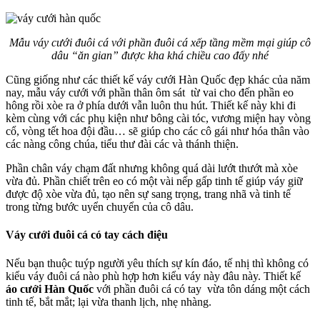
Mẫu váy cưới đuôi cá với phần đuôi cá xếp tầng mềm mại giúp cô
dâu “ăn gian” được kha khá chiều cao đấy nhé
Cũng giống như các thiết kế váy cưới Hàn Quốc đẹp khác của năm
nay, mẫu váy cưới với phần thân ôm sát từ vai cho đến phần eo
hông rồi xòe ra ở phía dưới vẫn luôn thu hút. Thiết kế này khi đi
kèm cùng với các phụ kiện như bông cài tóc, vương miện hay vòng
cổ, vòng tết hoa đội đầu… sẽ giúp cho các cô gái như hóa thân vào
các nàng công chúa, tiểu thư đài các và thánh thiện.
Phần chân váy chạm đất nhưng không quá dài lướt thướt mà xòe
vừa đủ. Phần chiết trên eo có một vài nếp gấp tinh tế giúp váy giữ
được độ xòe vừa đủ, tạo nên sự sang trọng, trang nhã và tinh tế
trong từng bước uyển chuyển của cô dâu.
Váy cưới đuôi cá có tay cách điệu
Nếu bạn thuộc tuýp người yêu thích sự kín đáo, tế nhị thì không có
kiểu váy đuôi cá nào phù hợp hơn kiểu váy này đâu này. Thiết kế
áo cưới Hàn Quốc
với phần đuôi cá có tay vừa tôn dáng một cách
tinh tế, bắt mắt; lại vừa thanh lịch, nhẹ nhàng.