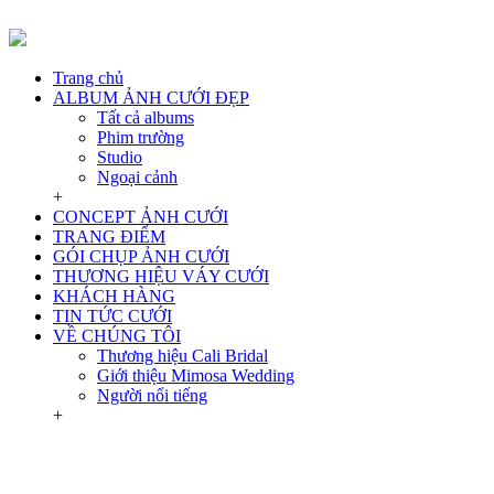
Trang chủ
ALBUM ẢNH CƯỚI ĐẸP
Tất cả albums
Phim trường
Studio
Ngoại cảnh
+
CONCEPT ẢNH CƯỚI
TRANG ĐIỂM
GÓI CHỤP ẢNH CƯỚI
THƯƠNG HIỆU VÁY CƯỚI
KHÁCH HÀNG
TIN TỨC CƯỚI
VỀ CHÚNG TÔI
Thương hiệu Cali Bridal
Giới thiệu Mimosa Wedding
Người nổi tiếng
+