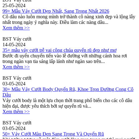
25-05-2024
99+ Mẫu Váy Cưới Đẹp Nhất, Sang Trọng Nhất 2026
Cô dâu nào luôn mong mình trở thành cô nàng xinh đẹp và lộng lẫy
nhất trong ngày ý nghĩa này. Điều làm các nàng dâu...
Xem thêm >>
BST Váy cưới
14-05-2024
35+ mẫu váy cưới trễ vai công chúa quyến rũ đẹp như mơ
Bước đi uyển chuyển tiến vào lễ đường với những cánh hoa rơi
trong ngàn vạn tia sáng lấp lánh như ngàn sao trên...
Xem thêm >>
BST Váy cưới
03-05-2024
30+ Mẫu Váy Cưới Body Quyến Rũ, Khoe Trọn Đường Cong Cô
Dâu
Váy cưới body là một lựa chọn thời trang phổ biến cho các cô dâu
hiện đại, được yêu thích bởi sự quyến rũ và...
Xem thêm >>
BST Váy cưới
03-05-2024
50+ Váy Cưới Màu Đen Sang Trọng Và Quyến Rũ