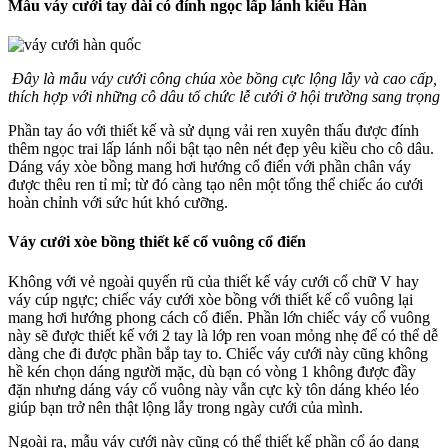
Mẫu váy cưới tay dài có đính ngọc lấp lánh kiểu Hàn
Đây là mẫu váy cưới công chúa xòe bồng cực lộng lẫy và cao cấp,
thích hợp với những cô dâu tổ chức lễ cưới ở hội trường sang trọng
Phần tay áo với thiết kế và sử dụng vải ren xuyên thấu được đính
thêm ngọc trai lấp lánh nổi bật tạo nên nét đẹp yêu kiều cho cô dâu.
Dáng váy xòe bồng mang hơi hướng cổ điển với phần chân váy
được thêu ren tỉ mỉ; từ đó càng tạo nên một tổng thể chiếc áo cưới
hoàn chỉnh với sức hút khó cưỡng.
Váy cưới xòe bồng thiết kế cổ vuông cổ điển
Không với vẻ ngoài quyến rũ của thiết kế váy cưới cổ chữ V hay
váy cúp ngực; chiếc váy cưới xòe bồng với thiết kế cổ vuông lại
mang hơi hướng phong cách cổ điển. Phần lớn chiếc váy cổ vuông
này sẽ được thiết kế với 2 tay là lớp ren voan mỏng nhẹ để có thể dễ
dàng che đi được phần bắp tay to. Chiếc váy cưới này cũng không
hề kén chọn dáng người mặc, dù bạn có vòng 1 không được đầy
đặn nhưng dáng váy cổ vuông này vẫn cực kỳ tôn dáng khéo léo
giúp bạn trở nên thật lộng lẫy trong ngày cưới của mình.
Ngoài ra, mẫu váy cưới này cũng có thể thiết kế phần cổ áo dạng