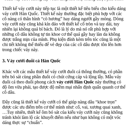
Thiết kế váy cưới này tiếp tục là một thiết kế tiêu biểu cho kiểu dáng
váy cưới Hàn Quốc. Thiết kế này thường đặc biệt phù hợp với các
cô nàng có thân hình “cò hương” hay dáng người gầy mỏng. Dòng
váy cưới này cũng khá kín đáo với thiết kế cổ tròn và tay dài, tuy
nhiên lại không quá bí bách. Đó là lý do mà nó rất phù hợp với
những cô dâu không tự tin khoe cơ thể quá gầy hay làn da không
được trắng mịn của mình. Phụ kiện đính kèm trên tóc cũng là một
chi tiết không thể thiếu để vẻ đẹp của các cô dâu được tôn lên hơn
trong chiếc váy này.
3. Váy cưới đuôi cá Hàn Quốc
Khác với các mẫu thiết kế váy cưới đuôi cá thông thường, có phần
trên bó sát cùng phần đuôi có chút cứng cáp và lộng lẫy. Mẫu váy
đuôi cá theo đuổi phong cách
váy cưới Hàn Quốc
này thường có
độ ôm vừa phải, tạo được độ mềm mại nhấn định quấn quanh cơ thể
cô dâu.
Đây cũng là thiết kế váy cưới có thể giúp nàng dâu “khoe trọn”
được các ưu điểm trên cơ thể mình như: cổ, vai, xương quai xanh,
…Tuy nhiên, thiết kế ôm bó sát của kiểu váy cưới này cũng không
tránh khỏi làm lộ các khuyết điểm nếu như bạn không có một vóc
dáng thực sự “chuẩn”.