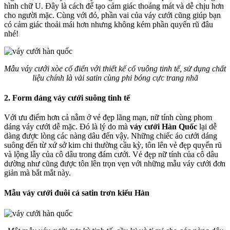
hình chữ U. Đây là cách để tạo cảm giác thoáng mát và dễ chịu hơn
cho người mặc. Cùng với đó, phần vai của váy cưới cũng giúp bạn
có cảm giác thoải mái hơn nhưng không kém phần quyến rũ đâu
nhé!
Mẫu váy cưới xòe cổ điển với thiết kế cổ vuông tinh tế, sử dụng chất
liệu chính là vải satin cùng phi bóng cực trang nhã
2. Form dáng váy cưới suông tinh tế
Với ưu điểm hơn cả nằm ở vẻ đẹp lãng mạn, nữ tính cùng phom
dáng váy cưới dễ mặc. Đó là lý do mà
váy cưới Hàn Quốc
lại dễ
dàng được lòng các nàng dâu đến vậy. Những chiếc áo cưới dáng
suông đến từ xứ sở kim chi thường cầu kỳ, tôn lên vẻ đẹp quyến rũ
và lộng lẫy của cô dâu trong đám cưới. Vẻ đẹp nữ tính của cô dâu
dường như cũng được tôn lên trọn vẹn với những mẫu váy cưới đơn
giản mà bắt mắt này.
Mẫu váy cưới đuôi cá satin trơn kiểu Hàn