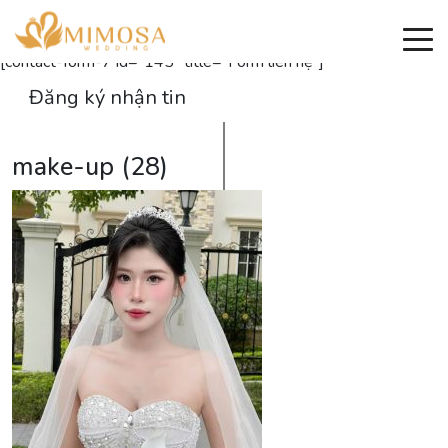
Đăng ký nhận thông tin
[contact-form-7 id="145" title="Form liên hệ"]
Đăng ký nhận tin
make-up (28)