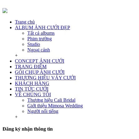
Trang chủ
ALBUM ẢNH CƯỚI ĐẸP
Tất cả albums
Phim trường
Studio
Ngoại cảnh
+
CONCEPT ẢNH CƯỚI
TRANG ĐIỂM
GÓI CHỤP ẢNH CƯỚI
THƯƠNG HIỆU VÁY CƯỚI
KHÁCH HÀNG
TIN TỨC CƯỚI
VỀ CHÚNG TÔI
Thương hiệu Cali Bridal
Giới thiệu Mimosa Wedding
Người nổi tiếng
+
Đăng ký nhận thông tin