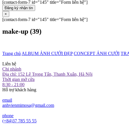
[contact-form-7 id="145" title="Form liên hệ"]
Đăng ký nhận tin
×
[contact-form-7 id="145" title="Form liên hệ"]
make-up (39)
Trang chủ
ALBUM ẢNH CƯỚI ĐẸP
CONCEPT ẢNH CƯỚI
TR
Liên hệ
Chi nhánh
Địa chỉ: 152 Lê Trọng Tấn, Thanh Xuân, Hà Nội
Thời gian mở cửa
8:30 - 21:00
Hỗ trợ khách hàng
email
anhvienmimosa@gmail.com
phone
(+84)37 785 55 55