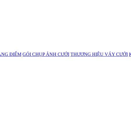
ANG ĐIỂM
GÓI CHỤP ẢNH CƯỚI
THƯƠNG HIỆU VÁY CƯỚI