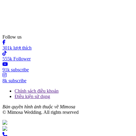
Follow us
301k lượt thích
555k Follower
91k subscribe
8k subscribe
Chính sách điều khoản
Điều kiện sử dụng
Bản quyền hình ảnh thuộc về Mimosa
© Mimosa Wedding. All rights reserved