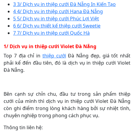
3
3/ Dịch vụ in thiệp cưới Đà Nẵng In Kiến Tạo
4
4/ Dịch vụ in thiệp cưới Hana Đà Nẵng
5
5/ Dịch vụ in thiệp cưới Phúc Lợi Việt
6
6/ Dịch vụ thiết kế thiệp cưới Sweetie
7
7/ Dịch vụ in thiệp cưới Quốc Hà
1/ Dịch vụ in thiệp cưới Violet Đà Nẵng
Top 7 địa chỉ in
thiệp cưới
Đà Nẵng đẹp, giá tốt nhất
phải kể đến đầu tiên, đó là dịch vụ in thiệp cưới Violet
Đà Nẵng.
Bên cạnh sự chỉn chu, đầu tư trong sản phẩm thiệp
cưới của mình thì dịch vụ in thiệp cưới Violet Đà Nẵng
còn ghi điểm trong lòng khách hàng bởi sự nhiệt tình,
chuyên nghiệp trong phong cách phục vụ.
Thông tin liên hệ: