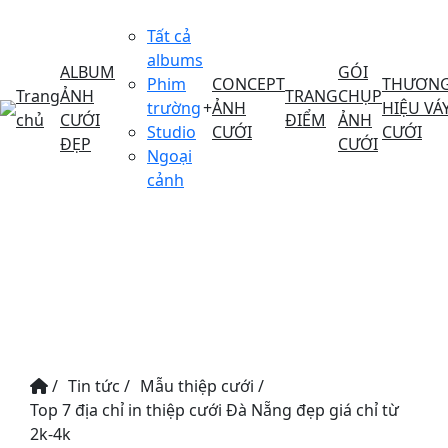
Tất cả
albums
ALBUM
GÓI
Phim
CONCEPT
THƯƠN
Trang
ẢNH
TRANG
CHỤP
trường
+
ẢNH
HIỆU VÁ
chủ
CƯỚI
ĐIỂM
ẢNH
Studio
CƯỚI
CƯỚI
ĐẸP
CƯỚI
Ngoại
cảnh
/
Tin tức
/
Mẫu thiệp cưới
/
Top 7 địa chỉ in thiệp cưới Đà Nẵng đẹp giá chỉ từ
2k-4k