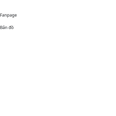
(+84)38 576 66 66
Fanpage
Bản đồ