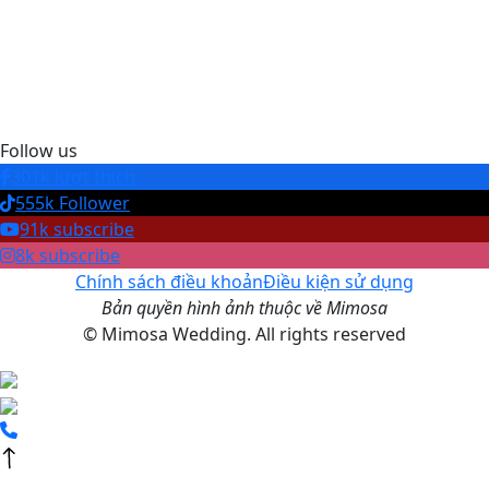
Follow us
301k lượt thích
555k Follower
91k subscribe
8k subscribe
Chính sách điều khoản
Điều kiện sử dụng
Bản quyền hình ảnh thuộc về Mimosa
© Mimosa Wedding. All rights reserved