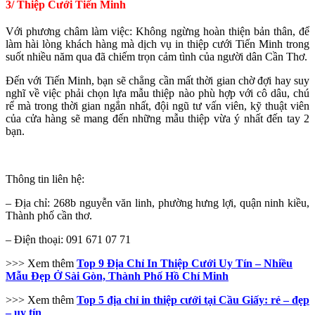
3/ Thiệp Cưới Tiến Minh
Với phương châm làm việc: Không ngừng hoàn thiện bản thân, để
làm hài lòng khách hàng mà dịch vụ in thiệp cưới Tiến Minh trong
suốt nhiều năm qua đã chiếm trọn cảm tình của người dân Cần Thơ.
Đến với Tiến Minh, bạn sẽ chẳng cần mất thời gian chờ đợi hay suy
nghĩ về việc phải chọn lựa mẫu thiệp nào phù hợp với cô dâu, chú
rể mà trong thời gian ngắn nhất, đội ngũ tư vấn viên, kỹ thuật viên
của cửa hàng sẽ mang đến những mẫu thiệp vừa ý nhất đến tay 2
bạn.
Thông tin liên hệ:
– Địa chỉ:
268b nguyễn văn linh, phường hưng lợi, quận ninh kiều,
Thành phố cần thơ.
– Điện thoại: 091 671 07 71
>>> Xem thêm
Top 9 Địa Chỉ In Thiệp Cưới Uy Tín – Nhiều
Mẫu Đẹp Ở Sài Gòn, Thành Phố Hồ Chí Minh
>>> Xem thêm
Top 5 địa chỉ in thiệp cưới tại Cầu Giấy: rẻ – đẹp
– uy tín