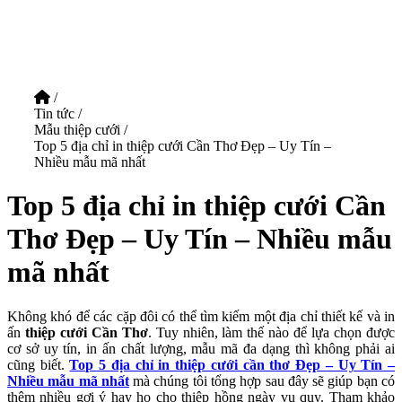
/
Tin tức
/
Mẫu thiệp cưới
/
Top 5 địa chỉ in thiệp cưới Cần Thơ Đẹp – Uy Tín –
Nhiều mẫu mã nhất
Top 5 địa chỉ in thiệp cưới Cần
Thơ Đẹp – Uy Tín – Nhiều mẫu
mã nhất
Không khó để các cặp đôi có thể tìm kiếm một địa chỉ thiết kế và in
ấn
thiệp cưới Cần Thơ
. Tuy nhiên, làm thế nào để lựa chọn được
cơ sở uy tín, in ấn chất lượng, mẫu mã đa dạng thì không phải ai
cũng biết.
Top 5 địa chỉ in thiệp cưới cần thơ Đẹp – Uy Tín –
Nhiều mẫu mã nhất
mà chúng tôi tổng hợp sau đây sẽ giúp bạn có
thêm nhiều gợi ý hay ho cho thiệp hồng ngày vu quy. Tham khảo