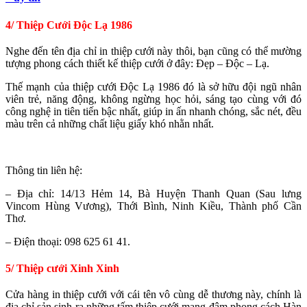
4/ Thiệp Cưới Độc Lạ 1986
Nghe đến tên địa chỉ in thiệp cưới này thôi, bạn cũng có thể mường
tượng phong cách thiết kế thiệp cưới ở đây: Đẹp – Độc – Lạ.
Thế mạnh của thiệp cưới Độc Lạ 1986 đó là sở hữu đội ngũ nhân
viên trẻ, năng động, không ngừng học hỏi, sáng tạo cùng với đó
công nghệ in tiên tiến bậc nhất, giúp in ấn nhanh chóng, sắc nét, đều
màu trên cả những chất liệu giấy khó nhằn nhất.
Thông tin liên hệ:
– Địa chỉ:
14/13 Hẻm 14, Bà Huyện Thanh Quan (Sau lưng
Vincom Hùng Vương), Thới Bình, Ninh Kiều, Thành phố Cần
Thơ.
– Điện thoại: 098 625 61 41.
5/ Thiệp cưới Xinh Xinh
Cửa hàng in thiệp cưới với cái tên vô cùng dễ thương này, chính là
địa chỉ sản sinh ra những tấm thiệp cưới mang đậm phong cách Hàn