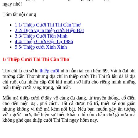
ngay nhé!
Tóm tắt nội dung
1
1/ Thiệp Cưới Thi Thi Cần Thơ
2
2/ Dịch vụ in thiệp cưới Hiệp Đạt
3
3/ Thiệp Cưới Tiến Minh
4
4/ Thiệp Cưới Độc Lạ 1986
5
5/ Thiệp cưới Xinh Xinh
1/ Thiệp Cưới Thi Thi Cần Thơ
Tuy chỉ là cơ sở in
thiệp cưới
nhỏ nằm tại con hẻm 69, Vành đai phi
trường Cần Thơ nhưng địa chỉ in thiệp cưới Thi Thi từ lâu đã là địa
chỉ ruột của nhiều cặp đôi khi muốn sở hữu cho riêng mình những
mẫu thiệp cưới sang trọng, bắt mắt.
Mẫu mã thiệp cưới ở đây vô cùng đa dạng, từ truyền thống, cổ điển
cho đến hiện đại, phá cách. Tất cả được bố trí, thiết kế đơn giản
nhưng không vì thế mà kém nổi bật. Nếu bạn muốn gây ấn tượng
với người mời, thể hiện sự hiếu khách thì còn chần chờ gì nữa mà
không ghé qua thiệp cưới Thi Thi ngay hôm nay.