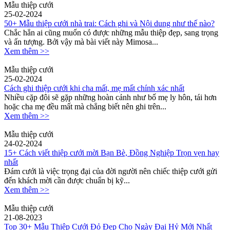
Mẫu thiệp cưới
25-02-2024
50+ Mẫu thiệp cưới nhà trai: Cách ghi và Nội dung như thế nào?
Chắc hẳn ai cũng muốn có được những mẫu thiệp đẹp, sang trọng
và ấn tượng. Bởi vậy mà bài viết này Mimosa...
Xem thêm >>
Mẫu thiệp cưới
25-02-2024
Cách ghi thiệp cưới khi cha mất, mẹ mất chính xác nhất
Nhiều cặp đôi sẽ gặp những hoàn cảnh như bố mẹ ly hôn, tái hơn
hoặc cha mẹ đều mất mà chẳng biết nên ghi trên...
Xem thêm >>
Mẫu thiệp cưới
24-02-2024
15+ Cách viết thiệp cưới mời Bạn Bè, Đồng Nghiệp Trọn vẹn hay
nhất
Đám cưới là việc trọng đại của đời người nên chiếc thiệp cưới gửi
đến khách mời cần được chuẩn bị kỹ...
Xem thêm >>
Mẫu thiệp cưới
21-08-2023
Top 30+ Mẫu Thiệp Cưới Đỏ Đẹp Cho Ngày Đại Hỷ Mới Nhất