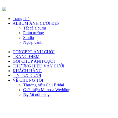
Trang chủ
ALBUM ẢNH CƯỚI ĐẸP
Tất cả albums
Phim trường
Studio
Ngoại cảnh
+
CONCEPT ẢNH CƯỚI
TRANG ĐIỂM
GÓI CHỤP ẢNH CƯỚI
THƯƠNG HIỆU VÁY CƯỚI
KHÁCH HÀNG
TIN TỨC CƯỚI
VỀ CHÚNG TÔI
Thương hiệu Cali Bridal
Giới thiệu Mimosa Wedding
Người nổi tiếng
+