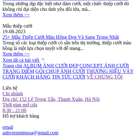
Trong những dịp đặc biệt như đám cưới, một chiếc thiệp cưới đỏ
không chỉ đại diện cho tình yêu đôi lứa, mà...
Xem thêm >>
Mẫu thiệp cưới
19-08-2023
25+ Mẫu Thiệp Cưới Màu Hồng Đẹp Và Sang Trọng Nhất
Trong số các loại thiệp cưới có sẵn trên thị trường, thiệp cưới màu
hồng là một lựa chọn tuyệt vời để mang...
Xem thêm >>
Xem tất cả bài viết
Trang chủ
ALBUM ẢNH CƯỚI ĐẸP
CONCEPT ẢNH CƯỚI
TRANG ĐIỂM
GÓI CHỤP ẢNH CƯỚI
THƯƠNG HIỆU VÁY
CƯỚI
KHÁCH HÀNG
TIN TỨC CƯỚI
VỀ CHÚNG TÔI
Liên hệ
Chi nhánh
Địa chỉ: 152 Lê Trọng Tấn, Thanh Xuân, Hà Nội
Thời gian mở cửa
8:30 - 21:00
Hỗ trợ khách hàng
email
anhvienmimosa@gmail.com