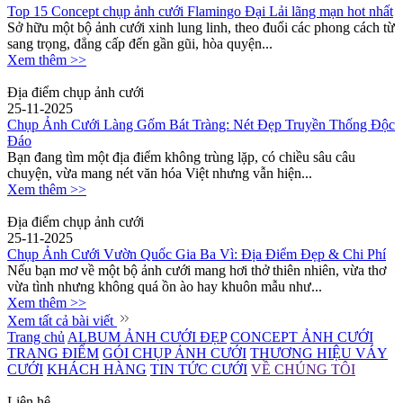
Top 15 Concept chụp ảnh cưới Flamingo Đại Lải lãng mạn hot nhất
Sở hữu một bộ ảnh cưới xinh lung linh, theo đuổi các phong cách từ
sang trọng, đẳng cấp đến gần gũi, hòa quyện...
Xem thêm >>
Địa điểm chụp ảnh cưới
25-11-2025
Chụp Ảnh Cưới Làng Gốm Bát Tràng: Nét Đẹp Truyền Thống Độc
Đáo
Bạn đang tìm một địa điểm không trùng lặp, có chiều sâu câu
chuyện, vừa mang nét văn hóa Việt nhưng vẫn hiện...
Xem thêm >>
Địa điểm chụp ảnh cưới
25-11-2025
Chụp Ảnh Cưới Vườn Quốc Gia Ba Vì: Địa Điểm Đẹp & Chi Phí
Nếu bạn mơ về một bộ ảnh cưới mang hơi thở thiên nhiên, vừa thơ
vừa tình nhưng không quá ồn ào hay khuôn mẫu như...
Xem thêm >>
Xem tất cả bài viết
Trang chủ
ALBUM ẢNH CƯỚI ĐẸP
CONCEPT ẢNH CƯỚI
TRANG ĐIỂM
GÓI CHỤP ẢNH CƯỚI
THƯƠNG HIỆU VÁY
CƯỚI
KHÁCH HÀNG
TIN TỨC CƯỚI
VỀ CHÚNG TÔI
Liên hệ