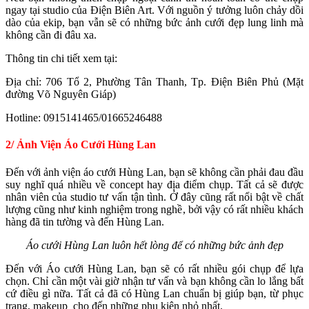
ngay tại studio của Điện Biên Art. Với nguồn ý tưởng luôn chảy dồi
dào của ekip, bạn vẫn sẽ có những bức ảnh cưới đẹp lung linh mà
không cần đi đâu xa.
Thông tin chi tiết xem tại:
Địa chỉ: 706 Tổ 2, Phường Tân Thanh, Tp. Điện Biên Phủ (Mặt
đường Võ Nguyên Giáp)
Hotline: 0915141465/01665246488
2/ Ảnh Viện Áo Cưới Hùng Lan
Đến với ảnh viện áo cưới Hùng Lan, bạn sẽ không cần phải đau đầu
suy nghĩ quá nhiều về concept hay địa điểm chụp. Tất cả sẽ được
nhân viên của studio tư vấn tận tình. Ở đây cũng rất nổi bật về chất
lượng cũng như kinh nghiệm trong nghề, bởi vậy có rất nhiều khách
hàng đã tin tường và đến Hùng Lan.
Áo cưới Hùng Lan luôn hết lòng để có những bức ảnh đẹp
Đến với Áo cưới Hùng Lan, bạn sẽ có rất nhiều gói chụp để lựa
chọn. Chỉ cần một vài giờ nhận tư vấn và bạn không cần lo lắng bất
cứ điều gì nữa. Tất cả đã có Hùng Lan chuẩn bị giúp bạn, từ phục
trang, makeup cho đến những phụ kiện nhỏ nhất.