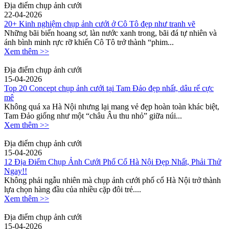
Địa điểm chụp ảnh cưới
22-04-2026
20+ Kinh nghiệm chụp ảnh cưới ở Cô Tô đẹp như tranh vẽ
Những bãi biển hoang sơ, làn nước xanh trong, bãi đá tự nhiên và
ánh bình minh rực rỡ khiến Cô Tô trở thành “phim...
Xem thêm >>
Địa điểm chụp ảnh cưới
15-04-2026
Top 20 Concept chụp ảnh cưới tại Tam Đảo đẹp nhất, dâu rể cực
mê
Không quá xa Hà Nội nhưng lại mang vẻ đẹp hoàn toàn khác biệt,
Tam Đảo giống như một “châu Âu thu nhỏ” giữa núi...
Xem thêm >>
Địa điểm chụp ảnh cưới
15-04-2026
12 Địa Điểm Chụp Ảnh Cưới Phố Cổ Hà Nội Đẹp Nhất, Phải Thử
Ngay!!
Không phải ngẫu nhiên mà chụp ảnh cưới phố cổ Hà Nội trở thành
lựa chọn hàng đầu của nhiều cặp đôi trẻ....
Xem thêm >>
Địa điểm chụp ảnh cưới
15-04-2026