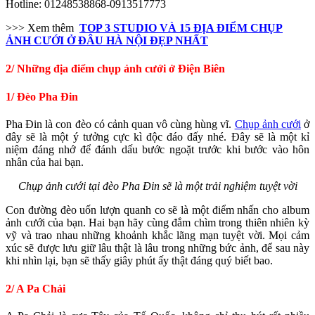
Hotline: 01248538868-0913517773
>>> Xem thêm
TOP 3 STUDIO VÀ 15 ĐỊA ĐIỂM CHỤP
ẢNH CƯỚI Ở ĐÂU HÀ NỘI ĐẸP NHẤT
2/ Những địa điểm chụp ảnh cưới ở Điện Biên
1/ Đèo Pha Đin
Pha Đin là con đèo có cảnh quan vô cùng hùng vĩ.
Chụp ảnh cưới
ở
đây sẽ là một ý tưởng cực kì độc đáo đấy nhé. Đây sẽ là một kỉ
niệm đáng nhớ để đánh dấu bước ngoặt trước khi bước vào hôn
nhân của hai bạn.
Chụp ảnh cưới tại đèo Pha Đin sẽ là một trải nghiệm tuyệt vời
Con đường đèo uốn lượn quanh co sẽ là một điểm nhấn cho album
ảnh cưới của bạn. Hai bạn hãy cùng đắm chìm trong thiên nhiên kỳ
vỹ và trao nhau những khoảnh khắc lãng mạn tuyệt vời. Mọi cảm
xúc sẽ được lưu giữ lâu thật là lâu trong những bức ảnh, để sau này
khi nhìn lại, bạn sẽ thấy giây phút ấy thật đáng quý biết bao.
2/ A Pa Chải