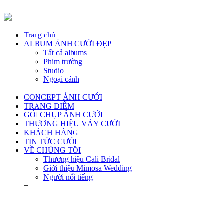
Trang chủ
ALBUM ẢNH CƯỚI ĐẸP
Tất cả albums
Phim trường
Studio
Ngoại cảnh
+
CONCEPT ẢNH CƯỚI
TRANG ĐIỂM
GÓI CHỤP ẢNH CƯỚI
THƯƠNG HIỆU VÁY CƯỚI
KHÁCH HÀNG
TIN TỨC CƯỚI
VỀ CHÚNG TÔI
Thương hiệu Cali Bridal
Giới thiệu Mimosa Wedding
Người nổi tiếng
+