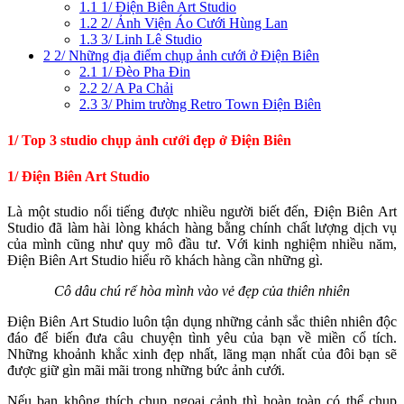
1.1
1/ Điện Biên Art Studio
1.2
2/ Ảnh Viện Áo Cưới Hùng Lan
1.3
3/ Linh Lê Studio
2
2/ Những địa điểm chụp ảnh cưới ở Điện Biên
2.1
1/ Đèo Pha Đin
2.2
2/ A Pa Chải
2.3
3/ Phim trường Retro Town Điện Biên
1/ Top 3 studio chụp ảnh cưới đẹp ở Điện Biên
1/ Điện Biên Art Studio
Là một studio nổi tiếng được nhiều người biết đến, Điện Biên Art
Studio đã làm hài lòng khách hàng bằng chính chất lượng dịch vụ
của mình cũng như quy mô đầu tư. Với kinh nghiệm nhiều năm,
Điện Biên Art Studio hiểu rõ khách hàng cần những gì.
Cô dâu chú rể hòa mình vào vẻ đẹp của thiên nhiên
Điện Biên Art Studio luôn tận dụng những cảnh sắc thiên nhiên độc
đáo để biến đưa câu chuyện tình yêu của bạn về miền cổ tích.
Những khoảnh khắc xinh đẹp nhất, lãng mạn nhất của đôi bạn sẽ
được giữ gìn mãi mãi trong những bức ảnh cưới.
Nếu bạn không thích chụp ngoại cảnh thì hoàn toàn có thể chụp