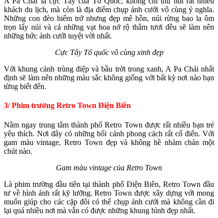
A Pa Chải là cực Tây của Tổ Quốc, không chỉ thu hút rất nhiều
khách du lịch, mà còn là địa điểm chụp ảnh cưới vô cùng ý nghĩa.
Những con đèo hiểm trở nhưng đẹp mê hồn, núi rừng bao la ôm
trọn lấy núi và cả những vạt hoa nở rộ thắm tươi đều sẽ làm nên
những bức ảnh cưới tuyệt vời nhất.
Cực Tây Tổ quốc vô cùng xinh đẹp
Với khung cảnh trùng điệp và bầu trời trong xanh, A Pa Chải nhất
định sẽ làm nên những màu sắc không giống với bất kỳ nơi nào bạn
từng biết đến.
3/ Phim trường Retro Town Điện Biên
Nằm ngay trung tâm thành phố Retro Town được rất nhiều bạn trẻ
yêu thích. Nơi đây có những bối cảnh phong cách rất cổ điển. Với
gam màu vintage, Retro Town đẹp và không hề nhàm chán một
chút nào.
Gam màu vintage của Retro Town
Là phim trường đầu tiên tại thành phố Điện Biên, Retro Town đầu
tư về hình ảnh rất kỹ lưỡng. Retro Town được xây dựng với mong
muốn giúp cho các cặp đôi có thể chụp ảnh cưới mà không cần đi
lại quá nhiều nơi mà vẫn có được những khung hình đẹp nhất.