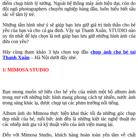
điểm chụp hình lý tưởng. Ngoài hệ thống máy ảnh hiện đại, còn do
đội ngũ photographers chuyên nghiệp hàng đầu, luôn hiểu biết sâu
sắc về tâm lý trẻ.
Những tấm hình như ý sẽ giúp bạn lưu giữ giá trị tinh thần cho bé
yêu của bạn và cho cả gia đình. Vậy tại Thanh Xuân, STUDIO nào
uy tín nhất để lựa chọn là nơi giúp bạn lưu giữ những hình ảnh của
đứa con yêu?
Hãy cùng tham khảo 3 lựa chọn top đầu
chụp ảnh cho bé tại
Thanh Xuân
– Hà Nội dưới đây nhé.
1/ MIMOSA STUDIO
Bạn mong muốn sở hữu cho bé yêu của mình một bộ album ảnh
trong mơ với những bức hình mang phong cách tự nhiên, nước ảnh
trong sáng khác lạ, được chụp tại các phim trường nổi tiếng.
Album ảnh do Mimosa thực hiện khai thác tối đa những góc chụp
đẹp nhất của bé, mỗi bức ảnh đều là những kiệt tác nghệ thuật do
các nhiếp ảnh gia và kỹ thuật viên của ảnh viện mang lại.
Đến với Mimosa Studio, khách hàng hoàn toàn yên tâm về chất