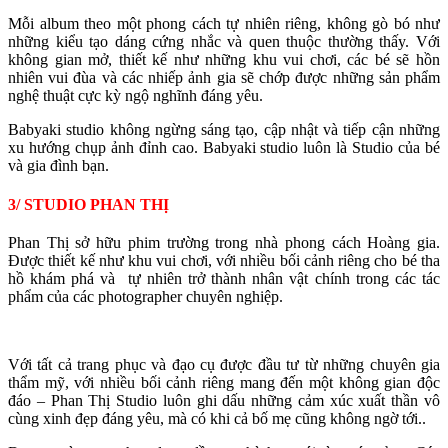
Mỗi album theo một phong cách tự nhiên riêng, không gò bó như
những kiểu tạo dáng cứng nhắc và quen thuộc thường thấy. Với
không gian mở, thiết kế như những khu vui chơi, các bé sẽ hồn
nhiên vui đùa và các nhiếp ảnh gia sẽ chớp được những sản phẩm
nghệ thuật cực kỳ ngộ nghĩnh đáng yêu.
Babyaki studio không ngừng sáng tạo, cập nhật và tiếp cận những
xu hướng chụp ảnh đỉnh cao. Babyaki studio luôn là Studio của bé
và gia đình bạn.
3/ STUDIO PHAN THỊ
Phan Thị sở hữu phim trường trong nhà phong cách Hoàng gia.
Được thiết kế như khu vui chơi, với nhiều bối cảnh riêng cho bé tha
hồ khám phá và tự nhiên trở thành nhân vật chính trong các tác
phẩm của các photographer chuyên nghiệp.
Với tất cả trang phục và đạo cụ được đầu tư từ những chuyên gia
thẩm mỹ, với nhiều bối cảnh riêng mang đến một không gian độc
đáo – Phan Thị Studio luôn ghi dấu những cảm xúc xuất thần vô
cùng xinh đẹp đáng yêu, mà có khi cả bố mẹ cũng không ngờ tới..