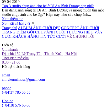
09-04-2019
Top 3 studio chụp ảnh cho bé ở Dĩ An Bình Dương đẹp nhất
Bạn đang sinh sống tại Dĩ An, Bình Dương và mong muốn tìm một
studio chụp ảnh cho bé đẹp? Hiện nay, nhu cầu chụp ảnh...
Xem thêm >>
Xem tất cả bài viết
Trang chủ
ALBUM ẢNH CƯỚI ĐẸP
CONCEPT ẢNH CƯỚI
TRANG ĐIỂM
GÓI CHỤP ẢNH CƯỚI
THƯƠNG HIỆU VÁY
CƯỚI
KHÁCH HÀNG
TIN TỨC CƯỚI
VỀ CHÚNG TÔI
Liên hệ
Chi nhánh
Địa chỉ: 152 Lê Trọng Tấn, Thanh Xuân, Hà Nội
Thời gian mở cửa
8:30 - 21:00
Hỗ trợ khách hàng
email
anhvienmimosa@gmail.com
phone
(+84)37 785 55 55
Hotline
(+84)38 576 66 66