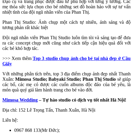
Đạo cụ và trang phục được đầu tư phù hợp với từng ý tưởng. Các
mẹ thỏa sức lựa chọn cho bé những set đồ hoàn hảo với sự tư vấn
nhiệt tình của đội ngũ nhân viên của Phan Thị.
Phan Thị Studio: Ảnh chụp một cách tự nhiên, ánh sáng và độ
tương phản rất khác biệt
Đội ngũ nhân viên Phan Thị Studio luôn tìm tòi và sáng tạo để đưa
ra các concept chụp mới cũng như cách tiếp cận hiệu quả đối với
các bé khó hợp tác.
>>> Xem thêm
Top 3 studio chụp ảnh cho bé tại nhà đẹp ở Cầu
Giấy
Với những phân tích trên, top 3 địa điểm chụp ảnh đẹp nhất Thanh
Xuân:
Mimosa Studio; Babyaki Studio; Phan Thị Studio
sẽ giúp
các bố, các mẹ có được các cuốn albums độc đáo của bé yêu, là
món quà quý giá làm hành trang cho bé vào đời.
Mimosa Wedding
– Tự hào studio có dịch vụ tốt nhất Hà Nội!
Địa chỉ: 152 Lê Trọng Tấn, Thanh Xuân, Hà Nội
Liên hệ:
0967 868 133(Mr Đức);