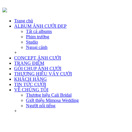
Trang chủ
ALBUM ẢNH CƯỚI ĐẸP
Tất cả albums
Phim trường
Studio
Ngoại cảnh
+
CONCEPT ẢNH CƯỚI
TRANG ĐIỂM
GÓI CHỤP ẢNH CƯỚI
THƯƠNG HIỆU VÁY CƯỚI
KHÁCH HÀNG
TIN TỨC CƯỚI
VỀ CHÚNG TÔI
Thương hiệu Cali Bridal
Giới thiệu Mimosa Wedding
Người nổi tiếng
+