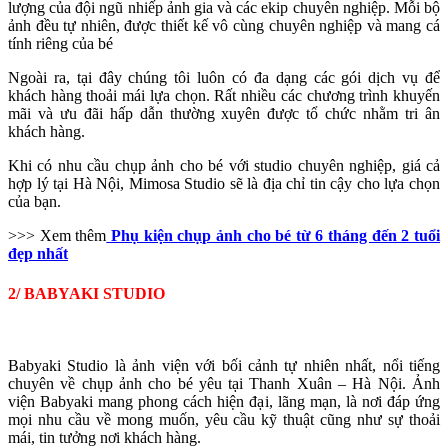
lượng của đội ngũ nhiếp ảnh gia và các ekip chuyên nghiệp. Mỗi bộ
ảnh đều tự nhiên, được thiết kế vô cùng chuyên nghiệp và mang cá
tính riêng của bé
Ngoài ra, tại đây chúng tôi luôn có đa dạng các gói dịch vụ để
khách hàng thoải mái lựa chọn. Rất nhiều các chương trình khuyến
mãi và ưu đãi hấp dẫn thường xuyên được tổ chức nhằm tri ân
khách hàng.
Khi có nhu cầu chụp ảnh cho bé với studio chuyên nghiệp, giá cả
hợp lý tại Hà Nội, Mimosa Studio sẽ là địa chỉ tin cậy cho lựa chọn
của bạn.
>>> Xem thêm
Phụ kiện chụp ảnh cho bé từ 6 tháng đến 2 tuổi
đẹp nhất
2/ BABYAKI STUDIO
Babyaki Studio là ảnh viện với bối cảnh tự nhiên nhất, nổi tiếng
chuyên về chụp ảnh cho bé yêu tại Thanh Xuân – Hà Nội. Ảnh
viện Babyaki mang phong cách hiện đại, lãng mạn, là nơi đáp ứng
mọi nhu cầu về mong muốn, yêu cầu kỹ thuật cũng như sự thoải
mái, tin tưởng nơi khách hàng.