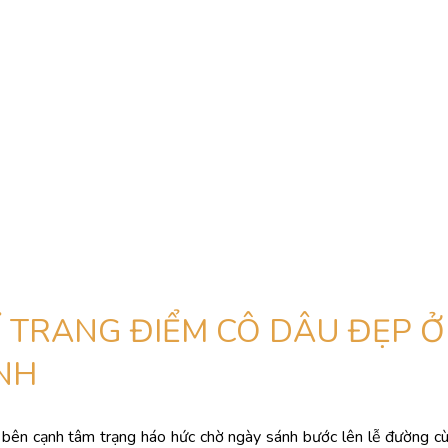
Chí Minh
Ỉ TRANG ĐIỂM CÔ DÂU ĐẸP Ở
INH
bên cạnh tâm trạng háo hức chờ ngày sánh bước lên lễ đường cù