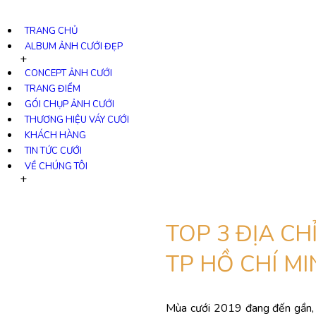
TRANG CHỦ
ALBUM ẢNH CƯỚI ĐẸP
+
CONCEPT ẢNH CƯỚI
TRANG ĐIỂM
/
GÓI CHỤP ẢNH CƯỚI
Tin tức
/
THƯƠNG HIỆU VÁY CƯỚI
Trang điểm cô dâu
/
KHÁCH HÀNG
Top 3 địa chỉ trang điểm cô dâu đẹp ở Hà Nội và TP Hồ 
TIN TỨC CƯỚI
VỀ CHÚNG TÔI
+
TOP 3 ĐỊA CH
TP HỒ CHÍ M
Mùa cưới 2019 đang đến gần, 