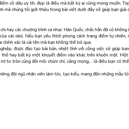
 điểm cô dâu uy tín, đẹp là điều mà bất kỳ ai cũng mong muốn. T
 mà chúng tôi giới thiệu trong bài viết dưới đây sẽ giúp bạn giả
chi hay các chương trình ca nhạc Hàn Quốc, chắc hẳn đã có không ít
 của các idol. Nếu bạn yêu thích phong cách trang điểm tự nhiên,
a chính xác là cái tên mà bạn không thể bỏ qua.
ghiệp, được đào tạo bài bản, nhiệt tình với công việc sẽ giúp bạn
i thô hay bất kỳ một khuyết điểm nào khác trên khuôn mặt. Một 
 mí to tròn cùng đôi môi chúm chỉ, căng mọng,… là điều bạn có th
 riêng đội ngũ nhân viên làm tóc, tạo kiểu, mang đến những mẫu t