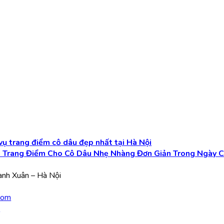
 vụ trang điểm cô dâu đẹp nhất tại Hà Nội
 Trang Điểm Cho Cô Dâu Nhẹ Nhàng Đơn Giản Trong Ngày C
hanh Xuân – Hà Nội
com
a