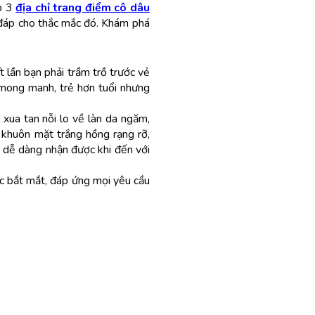
op 3
địa chỉ trang điểm cô dâu
i đáp cho thắc mắc đó. Khám phá
 lần bạn phải trầm trồ trước vẻ
 mong manh, trẻ hơn tuổi nhưng
 xua tan nỗi lo về làn da ngăm,
khuôn mặt trắng hồng rạng rỡ,
ể dễ dàng nhận được khi đến với
óc bắt mắt, đáp ứng mọi yêu cầu