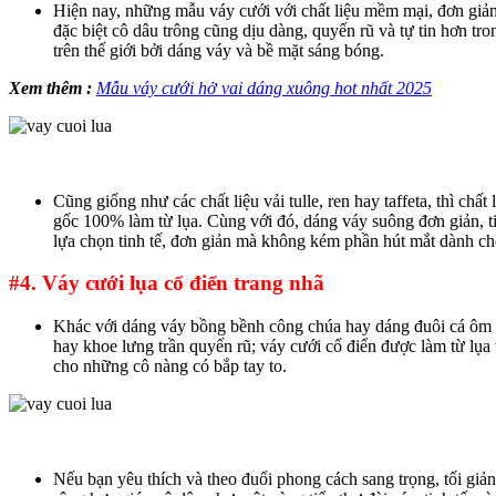
Hiện nay, những mẫu váy cưới với chất liệu mềm mại, đơn giản
đặc biệt cô dâu trông cũng dịu dàng, quyến rũ và tự tin hơn tro
trên thế giới bởi dáng váy và bề mặt sáng bóng.
Xem thêm :
Mẫu váy cưới hở vai dáng xuông hot nhất 2025
Cũng giống như các chất liệu vải tulle, ren hay taffeta, thì ch
gốc 100% làm từ lụa. Cùng với đó, dáng váy suông đơn giản, ti
lựa chọn tinh tế, đơn giản mà không kém phần hút mắt dành ch
#4. Váy cưới lụa cổ điển trang nhã
Khác với dáng váy bồng bềnh công chúa hay dáng đuôi cá ôm sá
hay khoe lưng trần quyến rũ; váy cưới cổ điển được làm từ lụa t
cho những cô nàng có bắp tay to.
Nếu bạn yêu thích và theo đuổi phong cách sang trọng, tối giản