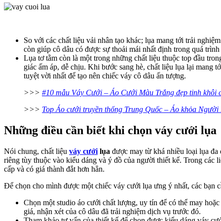
So với các chất liệu vải nhân tạo khác; lụa mang tới trải nghiệ
còn giúp cô dâu có được sự thoải mái nhất định trong quá trình
Lụa tơ tằm còn là một trong những chất liệu thuộc top đầu tron
giác ấm áp, dễ chịu. Khi bước sang hè, chất liệu lụa lại mang 
tuyệt vời nhất để tạo nên chiếc váy cô dâu ấn tượng.
>>>
#10 mẫu Váy Cưới – Áo Cưới Màu Trắng đẹp tinh khôi 
>>>
Top Áo cưới truyền thống Trung Quốc – Áo khỏa Người
Những điều cần biết khi chọn váy cưới lụa
Nói chung, chất liệu
váy cưới
lụa
được may từ khá nhiều loại lụa đa d
riêng tùy thuộc vào kiểu dáng và ý đồ của người thiết kế. Trong các li
cấp và có giá thành đắt hơn hẳn.
Để chọn cho mình được một chiếc váy cưới lụa ưng ý nhất, các bạn c
Chọn một studio áo cưới chất lượng, uy tín để có thể may hoặ
giá, nhận xét của cô dâu đã trải nghiệm dịch vụ trước đó.
Tham khảo tư vấn của thiết kế để chọn được kiểu dáng váy cướ