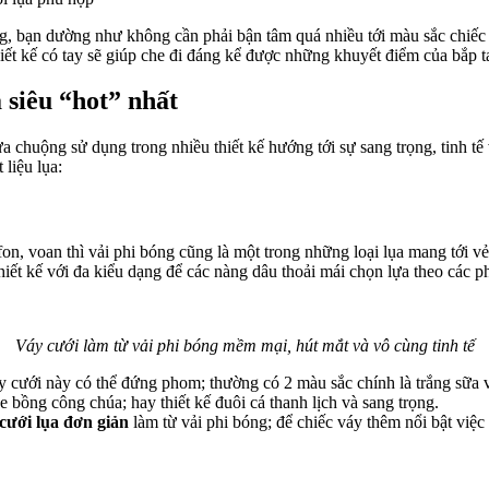
 bạn dường như không cần phải bận tâm quá nhiều tới màu sắc chiếc v
iết kế có tay sẽ giúp che đi đáng kể được những khuyết điểm của bắp ta
 siêu “hot” nhất
ưa chuộng sử dụng trong nhiều thiết kế hướng tới sự sang trọng, tinh
liệu lụa:
on, voan thì vải phi bóng cũng là một trong những loại lụa mang tới vẻ 
hiết kế với đa kiểu dạng để các nàng dâu thoải mái chọn lựa theo các p
Váy cưới làm từ vải phi bóng mềm mại, hút mắt và vô cùng tinh tế
áy cưới này có thể đứng phom; thường có 2 màu sắc chính là trắng sữa 
e bồng công chúa; hay thiết kế đuôi cá thanh lịch và sang trọng.
cưới lụa đơn giản
làm từ vải phi bóng; để chiếc váy thêm nổi bật việc