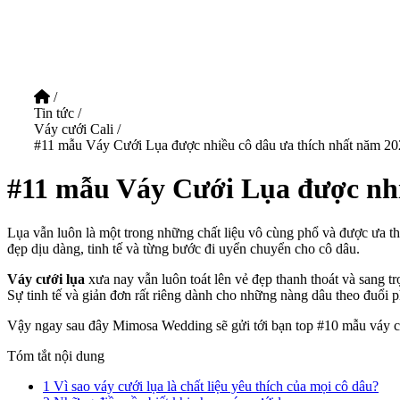
/
Tin tức
/
Váy cưới Cali
/
#11 mẫu Váy Cưới Lụa được nhiều cô dâu ưa thích nhất năm 2
#11 mẫu Váy Cưới Lụa được nhi
Lụa vẫn luôn là một trong những chất liệu vô cùng phổ và được ưa th
đẹp dịu dàng, tinh tế và từng bước đi uyển chuyển cho cô dâu.
Váy cưới lụa
xưa nay vẫn luôn toát lên vẻ đẹp thanh thoát và sang tr
Sự tinh tế và giản đơn rất riêng dành cho những nàng dâu theo đuổi 
Vậy ngay sau đây Mimosa Wedding sẽ gửi tới bạn top #10 mẫu váy c
Tóm tắt nội dung
1
Vì sao váy cưới lụa là chất liệu yêu thích của mọi cô dâu?