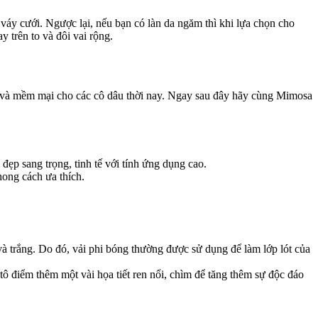
áy cưới. Ngược lại, nếu bạn có làn da ngăm thì khi lựa chọn cho
y trên to và đôi vai rộng.
 tế và mềm mại cho các cô dâu thời nay. Ngay sau đây hãy cùng Mimosa
đẹp sang trọng, tinh tế với tính ứng dụng cao.
hong cách ưa thích.
và trắng. Do đó, vải phi bóng thường được sử dụng để làm lớp lót của
 tô điểm thêm một vài họa tiết ren nổi, chìm để tăng thêm sự độc đáo