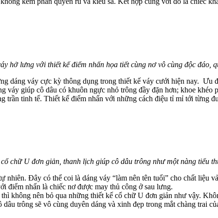
à không kém phần quyến rũ và kiêu sa. Kết hợp cùng với đó là chiếc khă
áy hở lưng với thiết kế điểm nhấn họa tiết cùng nơ vô cùng độc đáo, q
ng dáng váy cực kỳ thông dụng trong thiết kế váy cưới hiện nay. Ưu đi
áng váy giúp cô dâu có khuôn ngực nhỏ trông đầy đặn hơn; khoe khéo p
ng trần tinh tế. Thiết kế điểm nhấn với những cách điệu tỉ mỉ tới từng
cổ chữ U đơn giản, thanh lịch giúp cô dâu trông như một nàng tiểu t
ự nhiên. Đây có thể coi là dáng váy “làm nên tên tuổi” cho chất liệu vả
với điểm nhấn là chiếc nơ được may thủ công ở sau lưng.
ản thì không nên bỏ qua những thiết kế cổ chữ U đơn giản như vậy. Khôn
 dâu trông sẽ vô cùng duyên dáng và xinh đẹp trong mắt chàng trai c