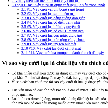
2
Những điều cần biết khi chọn váy cưới lụa
3
Top #11 mẫu váy cưới sử dụng chất liệu lụa siêu “hot” nhất
3.1
#1. Váy cưới vải phi bóng sang trọng
3.2
#2. Váy cưới lụa satin mềm mại
3.3
#3. Váy cưới lụa dáng suông đơn giản
3.4
#4. Váy cưới lụa cổ điển trang nhã
3.5
#5. Váy cưới lụa hở lưng quyến rũ
3.6
#6. Váy cưới lụa cổ chữ U thanh lịch
3.7
#7. Váy cưới lụa cúp ngực dịu dàng
3.8
#8. Váy cưới lụa xòe rộng công chúa
3.9
#9. Váy cưới lụa tay ren hút mắt
3.10
#10. Váy cưới lụa đuôi cá hút mắt
3.11
#11. Váy cưới lụa trumpet – dành cho cô dâu gầy
Vì sao váy cưới lụa là chất liệu yêu thích 
Có khá nhiều chất liệu được sử dụng khi may váy cưới cho cô 
lụa khá lớn như sử dụng để may áo dài, trang phục dạ hội, công
Vì sao các bạn có tò mò tài sao váy cưới từ lụa lại được yêu 
Lụa vẫn luôn có đặc tính nổi bật đó là dai và mượt. Điều này 
phục quần áo.
Lụa luôn có được độ óng, mượt nhất định; đặc biệt lụa sẽ “tỏa
tính mà mọi cô dâu đều mong muốn được khoác lên mình chiếc