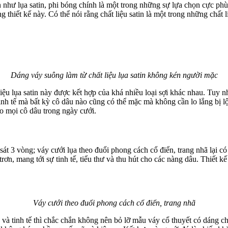
 như lụa satin, phi bóng chính là một trong những sự lựa chọn cực ph
ng thiết kế này. Có thể nói rằng chất liệu satin là một trong những chấ
Dáng váy suông làm từ chất liệu lụa satin không kén người mặc
ất liệu lụa satin này được kết hợp của khá nhiều loại sợi khác nhau. Tu
nh tế mà bất kỳ cô dâu nào cũng có thể mặc mà không cần lo lắng bị lộ
o mọi cô dâu trong ngày cưới.
t 3 vòng; váy cưới lụa theo đuổi phong cách cổ điển, trang nhã lại c
rơn, mang tới sự tinh tế, tiểu thư và thu hút cho các nàng dâu. Thiết k
Váy cưới theo đuổi phong cách cổ điển, trang nhã
 và tinh tế thì chắc chắn không nên bỏ lỡ mẫu váy cổ thuyết có dáng ch