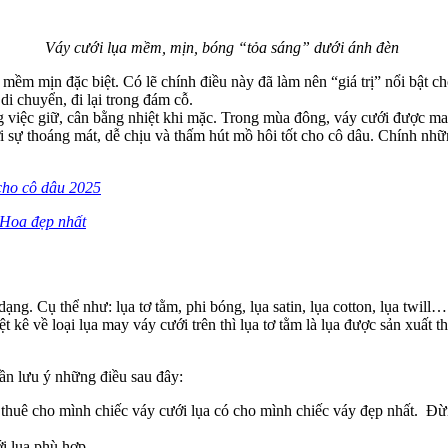
Váy cưới lụa mềm, mịn, bóng “tỏa sáng” dưới ánh đèn
m mềm mịn đặc biệt. Có lẽ chính điều này đã làm nên “giá trị” nổi bật ch
 di chuyển, đi lại trong đám cỗ.
g việc giữ, cân bằng nhiệt khi mặc. Trong mùa đông, váy cưới được may 
tới sự thoáng mát, dễ chịu và thấm hút mồ hôi tốt cho cô dâu. Chính nhữ
cho cô dâu 2025
 Hoa đẹp nhất
ạng. Cụ thể như: lụa tơ tằm, phi bóng, lụa satin, lụa cotton, lụa twil
ệt kê về loại lụa may váy cưới trên thì lụa tơ tằm là lụa được sản xuất t
ần lưu ý những điều sau đây:
c thuê cho mình chiếc váy cưới lụa có cho mình chiếc váy đẹp nhất. Đ
i lụa phù hợp