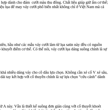
ù hợp dành cho đám cưới màu thu đông. Chất liệu giúp giữ ấm cơ thể;
t liệu lụa để may váy cưới phổ biến nhất không chỉ ở Việt Nam mà cả
y nhiên, hầu như các mẫu váy cưới làm từ lụa satin này đều có nguồn
 khuyết điểm cơ thể. Có thể nói, váy cưới lụa dáng suông chính là sự
ó khá nhiều dáng váy cho cô dâu lựa chọn. Không cần xẻ cổ V xẻ sâu,
ế dài tay kết hợp với cổ thuyền chính là sự lựa chọn “cứu cánh” dành
ữ A này. Vẫn là thiết kế suông đơn giản cùng với cổ thuyết khoét