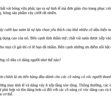
chất vải bóng vừa phải, tạo ra sự tinh tế mà đơn giản cho trang phục cư
ng, bóng sản phẩm váy cưới rất nhiều.
áy cưới lụa satin là sự lựa chọn yêu thích của khá nhiều cô dâu hiện n
g dụng cao của nó. Bên cạnh tính thẩm mỹ; chất vải satin được xếp và
 cho mọi cô gái thì có lẽ bạn đã nhầm. Bên cạnh những ưu điểm nổi bật
ững cô dâu có dáng người như thế nào?
tin chính là ưu tiên hàng đầu dành cho các cô nàng có vóc người tha
ường may tính tế và dáng váy ít xếp tầng xòe rộng. Thông thường, các 
 sự phù hợp và tôn dáng hơn cả đối với các cô nàng có vóc dáng cao v
m cơ thể.