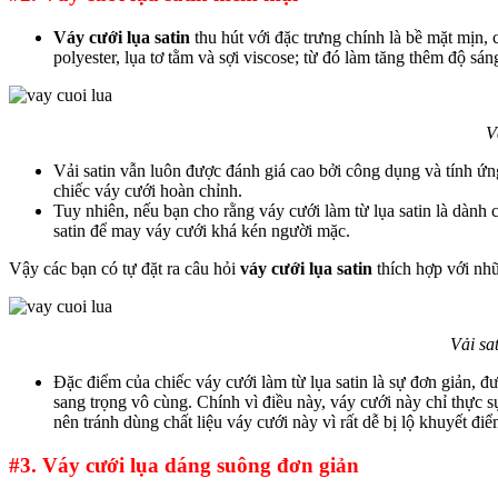
Váy cưới lụa
satin
thu hút với đặc trưng chính là bề mặt mịn, 
polyester, lụa tơ tằm và sợi viscose; từ đó làm tăng thêm độ sá
V
Vải satin vẫn luôn được đánh giá cao bởi công dụng và tính ứn
chiếc váy cưới hoàn chỉnh.
Tuy nhiên, nếu bạn cho rằng váy cưới làm từ lụa satin là dành
satin để may váy cưới khá kén người mặc.
Vậy các bạn có tự đặt ra câu hỏi
váy cưới lụa satin
thích hợp với nh
Vải sa
Đặc điểm của chiếc váy cưới làm từ lụa satin là sự đơn giản, đ
sang trọng vô cùng. Chính vì điều này, váy cưới này chỉ thực
nên tránh dùng chất liệu váy cưới này vì rất dễ bị lộ khuyết điể
#3. Váy cưới lụa dáng suông đơn giản