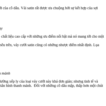
ới của cô dâu. Vải satin rất được ưa chuộng bởi sự kết hợp của sợi
ay
o chất liệu cao cấp với những ưu điểm nổi bật mà nó mang tới cho một
 nêu trên, váy cưới satin cũng có những nhược điểm nhất định. Lụa
nh mảnh
đường xếp ly của loại váy cưới này khá đơn giản; nhưng tinh tế và
à thân hình thanh mảnh. Đối với những cô dâu mập, thấp hơn một chút