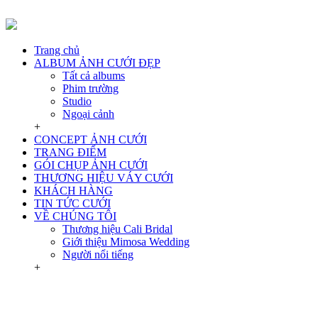
Trang chủ
ALBUM ẢNH CƯỚI ĐẸP
Tất cả albums
Phim trường
Studio
Ngoại cảnh
+
CONCEPT ẢNH CƯỚI
TRANG ĐIỂM
GÓI CHỤP ẢNH CƯỚI
THƯƠNG HIỆU VÁY CƯỚI
KHÁCH HÀNG
TIN TỨC CƯỚI
VỀ CHÚNG TÔI
Thương hiệu Cali Bridal
Giới thiệu Mimosa Wedding
Người nổi tiếng
+