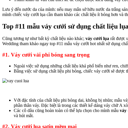
Lưu ý đến nước da của mình: nếu may mắn sở hữu nước da trắng sáng,
mình chiếc váy cưới lụa cần tham khảo các chất liệu ít bóng hơn và th
Top #11 mẫu váy cưới sử dụng chất liệu lụa
Cũng tương tự như bất kỳ chất liệu nào khác;
váy cưới lụa
rất được 
Wedding tham khảo ngay top #11 mẫu váy cưới hot nhất sử dụng chất 
#1. Váy cưới vải phi bóng sang trọng
Ngoài việc sử dụng những chất liệu khá phổ biến như ren, chiff
Bằng việc sử dụng chất liệu phi bóng, chiếc váy cưới sẽ được t
Với đặc tính của chất liệu phi bóng dai, không bị nhũn; mẫu v
phần thân váy. Đặc biệt là trong các thiết kế dáng váy chữ A xò
Các cô dâu cũng hoàn toàn có thể lựa chọn cho mình mẫu
váy 
và hút mắt.
#2. Váy cưới lụa satin mềm mại