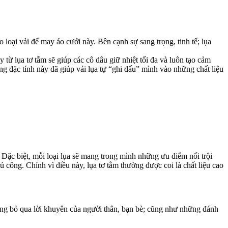
o loại vải để may áo cưới này. Bên cạnh sự sang trọng, tinh tế; lụa
từ lụa tơ tằm sẽ giúp các cô dâu giữ nhiệt tối đa và luôn tạo cảm
ng đặc tính này đã giúp vải lụa tự “ghi dấu” mình vào những chất liệu
l… Đặc biệt, mỗi loại lụa sẽ mang trong mình những ưu điểm nổi trội
hủ công. Chính vì điều này, lụa tơ tằm thường được coi là chất liệu cao
ừng bỏ qua lời khuyên của người thân, bạn bè; cũng như những đánh