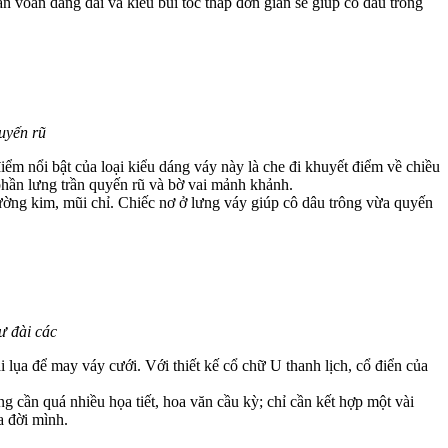
n voan dáng dài và kiểu búi tóc thấp đơn giản sẽ giúp cô dâu trông
uyến rũ
ểm nổi bật của loại kiểu dáng váy này là che đi khuyết điểm về chiều
hần lưng trần quyến rũ và bờ vai mảnh khảnh.
 đường kim, mũi chỉ. Chiếc nơ ở lưng váy giúp cô dâu trông vừa quyến
hư đài các
i lụa để may váy cưới. Với thiết kế cổ chữ U thanh lịch, cổ điển của
g cần quá nhiều họa tiết, hoa văn cầu kỳ; chỉ cần kết hợp một vài
ủa đời mình.