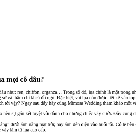
của mọi cô dâu?
dâu như: ren, chiffon, organza… Trong số đó, lụa chính là một trong n
 sở và thậm chỉ là cả đồ ngủ. Đặc biệt, vải lụa còn được liệt kê vào t
thích tới vậy? Ngay sau đây hãy cùng Mimosa Wedding tham khảo một và
tạo nên sự gắn kết tuyệt vời dành cho những chiếc váy cưới. Đây cũng 
 sáng” dưới ánh nắng mặt trời; hay ánh đèn điện vào buổi tối. Có lẽ bê
 váy làm từ lụa cao cấp.