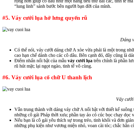
rộng hơn giúp cô dâu như một nàng tiểu thư đài các, tinh tế m
“lung linh” sánh bước bên người bạn đời của mình.
#5. Váy cưới lụa hở lưng quyến rũ
Dáng v
Có thể nói, váy cưới dáng chữ A xòe vừa phải là một trong nhữ
cao hạn chế dành cho các cô dâu. Bên cạnh đó, đây cũng là d
Điểm nhấn nổi bật của mẫu
váy cưới lụa
trên chính là phần lư
rũ hút mặt; lại ngọt ngào, tinh tế vô cùng.
#6. Váy cưới lụa cổ chữ U thanh lịch
Váy cưới 
Vẫn trung thành với dáng váy chữ A nổi bật với thiết kế suông t
những cô gái Pháp thời xưa; phần tay áo có cúc bọc chạy dọc 
Nếu bạn là cô gái yêu thích sự trong trẻo, tinh khôi và đơn gi
những phụ kiện như vương miện nhỏ, voan cài tóc; chắc hẳn cô