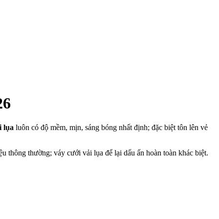
26
i lụa
luôn có độ mềm, mịn, sáng bóng nhất định; đặc biệt tôn lên vẻ
u thông thường; váy cưới vải lụa để lại dấu ấn hoàn toàn khác biệt.