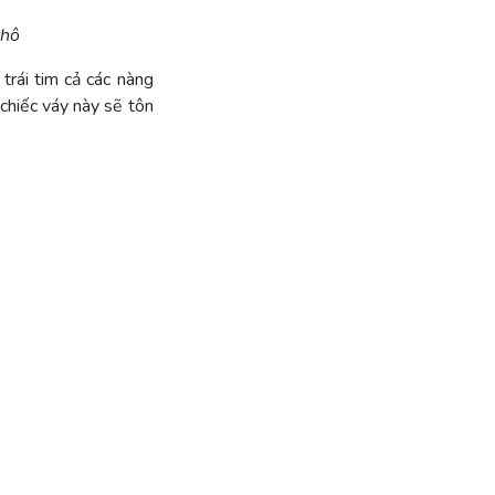
thô
trái tim cả các nàng
 chiếc váy này sẽ tôn