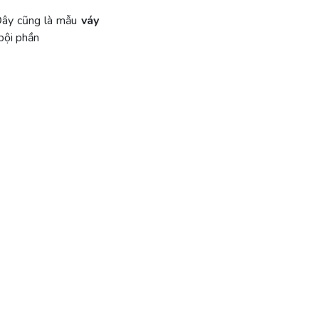
 Đây cũng là mẫu
váy
bội phần