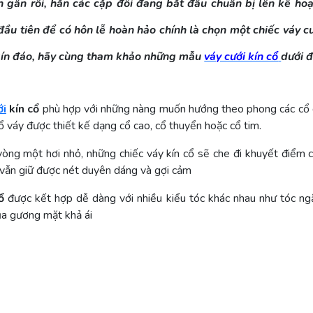
 gần rồi, hẳn các cặp đôi đang bắt đầu chuẩn bị lên kế hoạ
ầu tiên để có hôn lễ hoàn hảo chính là chọn một chiếc váy c
 kín đáo, hãy cùng tham khảo những
mẫu
váy cưới kín cổ
dưới đ
ới
kín cổ
phù hợp với những nàng muốn hướng theo phong các cổ đ
 váy được thiết kế dạng cổ cao, cổ thuyển hoặc cổ tim.
òng một hơi nhỏ, những chiếc váy kín cổ sẽ che đi khuyết điểm
vẫn giữ được nét duyên dáng và gợi cảm
ổ
được kết hợp dễ dàng với nhiều kiểu tóc khác nhau như tóc ng
ủa gương mặt khả ái