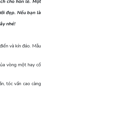
ch cho hôn lễ. Một
ưới đẹp. Nếu bạn là
ây nhé!
iển và kín đáo. Mẫu
 của vòng một hay cổ
ắn, tóc vấn cao càng