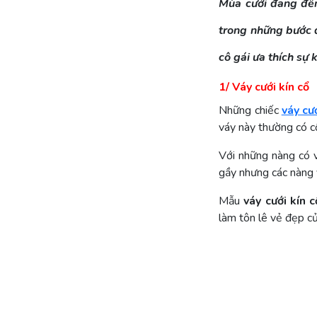
Mùa cưới đang đến
trong những bước đ
cô gái ưa thích sự
1/ Váy cưới kín cổ
Những chiếc
váy cư
váy này thường có cổ
Với những nàng có v
gầy nhưng các nàng 
Mẫu
váy cưới kín c
làm tôn lê vẻ đẹp c