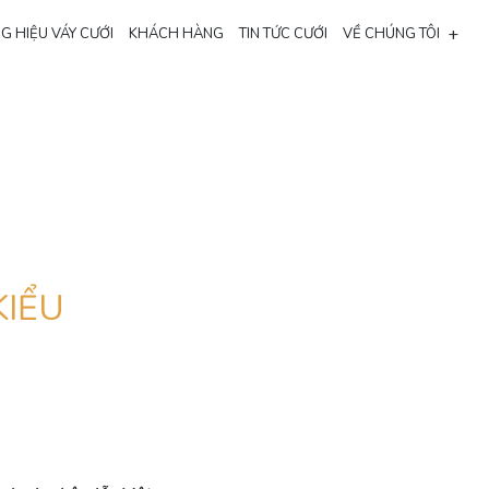
+
G HIỆU VÁY CƯỚI
KHÁCH HÀNG
TIN TỨC CƯỚI
VỀ CHÚNG TÔI
KIỂU