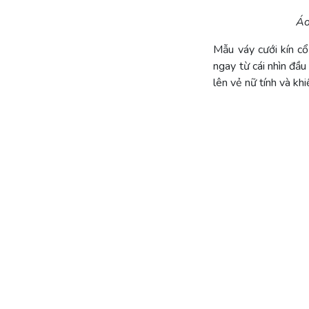
Áo
Mẫu váy cưới kín cổ
ngay từ cái nhìn đầu
lên vẻ nữ tính và kh