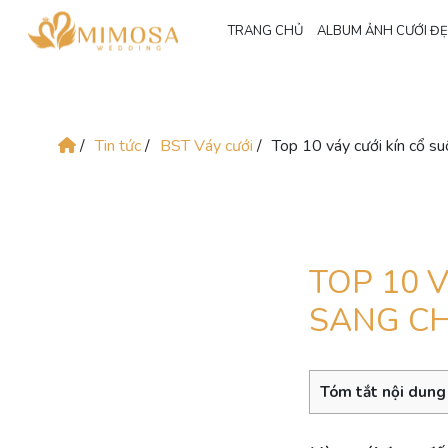
TRANG CHỦ
ALBUM ẢNH CƯỚI Đ
/
Tin tức
/
BST Váy cưới
/
Top 10 váy cưới kín cổ su
TOP 10 
SANG CH
Tóm tắt nội dung