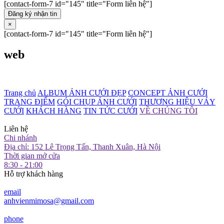
[contact-form-7 id="145" title="Form liên hệ"]
Đăng ký nhận tin
×
[contact-form-7 id="145" title="Form liên hệ"]
web
Trang chủ
ALBUM ẢNH CƯỚI ĐẸP
CONCEPT ẢNH CƯỚI
TRANG ĐIỂM
GÓI CHỤP ẢNH CƯỚI
THƯƠNG HIỆU VÁY
CƯỚI
KHÁCH HÀNG
TIN TỨC CƯỚI
VỀ CHÚNG TÔI
Liên hệ
Chi nhánh
Địa chỉ: 152 Lê Trọng Tấn, Thanh Xuân, Hà Nội
Thời gian mở cửa
8:30 - 21:00
Hỗ trợ khách hàng
email
anhvienmimosa@gmail.com
phone