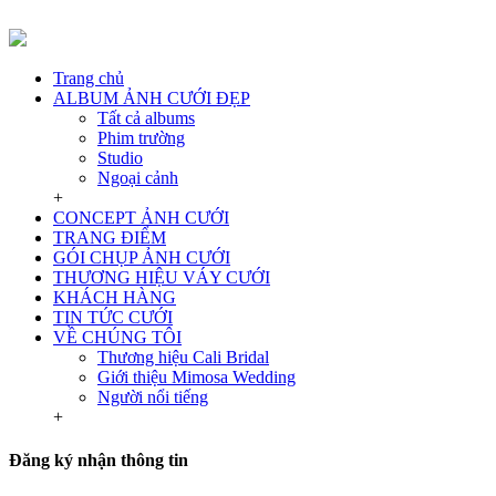
Trang chủ
ALBUM ẢNH CƯỚI ĐẸP
Tất cả albums
Phim trường
Studio
Ngoại cảnh
+
CONCEPT ẢNH CƯỚI
TRANG ĐIỂM
GÓI CHỤP ẢNH CƯỚI
THƯƠNG HIỆU VÁY CƯỚI
KHÁCH HÀNG
TIN TỨC CƯỚI
VỀ CHÚNG TÔI
Thương hiệu Cali Bridal
Giới thiệu Mimosa Wedding
Người nổi tiếng
+
Đăng ký nhận thông tin