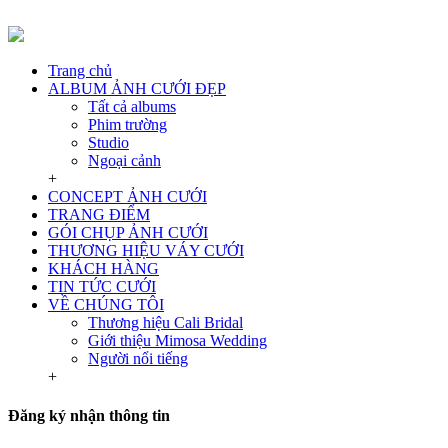
Trang chủ
ALBUM ẢNH CƯỚI ĐẸP
Tất cả albums
Phim trường
Studio
Ngoại cảnh
+
CONCEPT ẢNH CƯỚI
TRANG ĐIỂM
GÓI CHỤP ẢNH CƯỚI
THƯƠNG HIỆU VÁY CƯỚI
KHÁCH HÀNG
TIN TỨC CƯỚI
VỀ CHÚNG TÔI
Thương hiệu Cali Bridal
Giới thiệu Mimosa Wedding
Người nổi tiếng
+
Đăng ký nhận thông tin