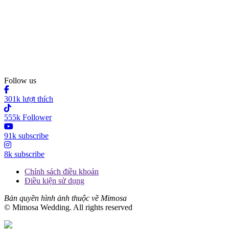
Follow us
301k lượt thích
555k Follower
91k subscribe
8k subscribe
Chính sách điều khoản
Điều kiện sử dụng
Bản quyền hình ảnh thuộc về Mimosa
© Mimosa Wedding. All rights reserved