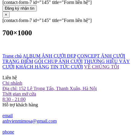
[contact-form-7 id="145" title="Form liên hệ"]
Đăng ký nhận tin
×
[contact-form-7 id="145" title="Form liên hệ"]
700×1000
Trang chủ
ALBUM ẢNH CƯỚI ĐẸP
CONCEPT ẢNH CƯỚI
TRANG ĐIỂM
GÓI CHỤP ẢNH CƯỚI
THƯƠNG HIỆU VÁY
CƯỚI
KHÁCH HÀNG
TIN TỨC CƯỚI
VỀ CHÚNG TÔI
Liên hệ
Chi nhánh
Địa chỉ: 152 Lê Trọng Tấn, Thanh Xuân, Hà Nội
Thời gian mở cửa
8:30 - 21:00
Hỗ trợ khách hàng
email
anhvienmimosa@gmail.com
phone