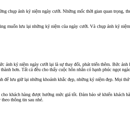
ường chụp ảnh kỷ niệm ngày cưới. Những mốc thời gian quan trọng, th
cũng muốn lưu lại những kỷ niệm của ngày cưới. Và chụp ảnh kỷ niệm
ức ảnh kỷ niệm ngày cưới lại là sự thay đổi, phát triển thêm. Bức ảnh
g thành hơn. Tất cả đều cho thấy cuộc hôn nhân có hạnh phúc ngọt ngà
ình
để lưu giữ lại những khoảnh khắc đẹp, những kỷ niệm đẹp. Mọi thứ 
i cho khách hàng được hưởng mức giá tốt. Đảm bảo sẽ khiến khách hàn
 theo thông tin sau nhé.