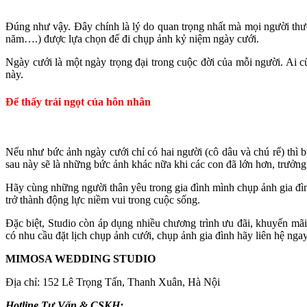
Đúng như vậy. Đây chính là lý do quan trọng nhất mà mọi người th
năm….) được lựa chọn để đi chụp ảnh kỷ niệm ngày cưới.
Ngày cưới là một ngày trọng đại trong cuộc đời của mỗi người. Ai 
này.
Để thấy trái ngọt của hôn nhân
Nếu như bức ảnh ngày cưới chỉ có hai người (cô dâu và chú rể) thì b
sau này sẽ là những bức ảnh khác nữa khi các con đã lớn hơn, trưởn
Hãy cùng những người thân yêu trong gia đình mình
chụp ảnh gia đ
trở thành động lực niềm vui trong cuộc sống.
Đặc biệt, Studio còn áp dụng nhiều chương trình ưu đãi, khuyến mã
có nhu cầu đặt lịch chụp ảnh cưới, chụp ảnh gia đình hãy liên hệ ngay
MIMOSA WEDDING STUDIO
Địa chỉ: 152 Lê Trọng Tấn, Thanh Xuân, Hà Nội
Hotline Tư Vấn & CSKH: