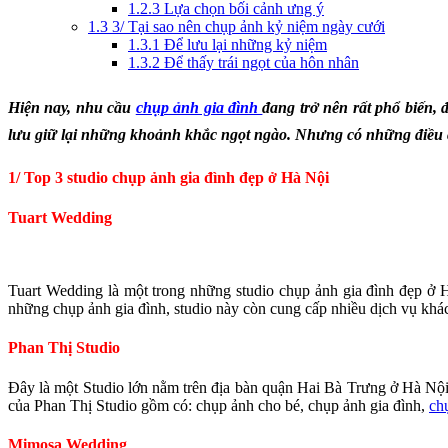
1.2.3
Lựa chọn bối cảnh ưng ý
1.3
3/ Tại sao nên chụp ảnh kỷ niệm ngày cưới
1.3.1
Để lưu lại những kỷ niệm
1.3.2
Để thấy trái ngọt của hôn nhân
Hiện nay, nhu cầu
chụp ảnh gia đình
đang trở nên rất phổ biến,
lưu giữ lại những khoảnh khắc ngọt ngào. Nhưng có những điều c
1/ Top 3 studio chụp ảnh gia đình đẹp ở Hà Nội
Tuart Wedding
Tuart Wedding là một trong những studio chụp ảnh gia đình
đẹp ở H
những chụp ảnh gia đình, studio này còn cung cấp nhiều dịch vụ kh
Phan Thị Studio
Đây là một Studio lớn nằm trên địa bàn quận Hai Bà Trưng ở Hà Nội
của Phan Thị Studio gồm có: chụp ảnh cho bé, chụp ảnh gia đình,
ch
Mimosa Wedding