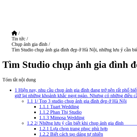
/
Tin tức
/
Chụp ảnh gia đình
/
Tìm Studio chụp ảnh gia đình đẹp ở Hà Nội, những lưu ý cần bi
Tìm Studio chụp ảnh gia đình đ
Tóm tắt nội dung
1
Hiện nay, nhu cầu chụp ảnh gia đình đang trở nên rất phổ bi
giữ lại những khoảnh khắc ngọt ngào. Nhưng có những điều cần
1.1
1/ Top 3 studio chụp ảnh gia đình đẹp ở Hà Nội
1.1.1
Tuart Wedding
1.1.2
Phan Thị Studio
1.1.3
Mimosa Wedding
1.2
2/ Những lưu ý cần biết khi chụ
1.2.1
Lựa chọn trang phục phù hợp
1.2.2
Biết cách tạo dáng tự nhiên