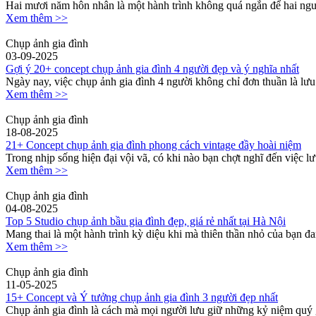
Hai mươi năm hôn nhân là một hành trình không quá ngắn để hai người
Xem thêm >>
Chụp ảnh gia đình
03-09-2025
Gợi ý 20+ concept chụp ảnh gia đình 4 người đẹp và ý nghĩa nhất
Ngày nay, việc chụp ảnh gia đình 4 người không chỉ đơn thuần là lưu 
Xem thêm >>
Chụp ảnh gia đình
18-08-2025
21+ Concept chụp ảnh gia đình phong cách vintage đầy hoài niệm
Trong nhịp sống hiện đại vội vã, có khi nào bạn chợt nghĩ đến việc 
Xem thêm >>
Chụp ảnh gia đình
04-08-2025
Top 5 Studio chụp ảnh bầu gia đình đẹp, giá rẻ nhất tại Hà Nội
Mang thai là một hành trình kỳ diệu khi mà thiên thần nhỏ của bạn đa
Xem thêm >>
Chụp ảnh gia đình
11-05-2025
15+ Concept và Ý tưởng chụp ảnh gia đình 3 người đẹp nhất
Chụp ảnh gia đình là cách mà mọi người lưu giữ những kỷ niệm quý g