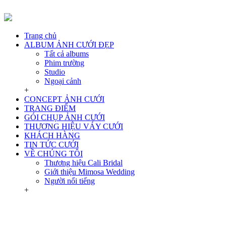
Trang chủ
ALBUM ẢNH CƯỚI ĐẸP
Tất cả albums
Phim trường
Studio
Ngoại cảnh
+
CONCEPT ẢNH CƯỚI
TRANG ĐIỂM
GÓI CHỤP ẢNH CƯỚI
THƯƠNG HIỆU VÁY CƯỚI
KHÁCH HÀNG
TIN TỨC CƯỚI
VỀ CHÚNG TÔI
Thương hiệu Cali Bridal
Giới thiệu Mimosa Wedding
Người nổi tiếng
+