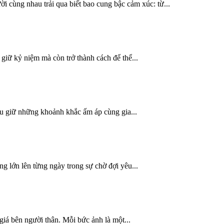
 cùng nhau trải qua biết bao cung bậc cảm xúc: từ...
giữ kỷ niệm mà còn trở thành cách để thể...
lưu giữ những khoảnh khắc ấm áp cùng gia...
ng lớn lên từng ngày trong sự chờ đợi yêu...
iá bên người thân. Mỗi bức ảnh là một...