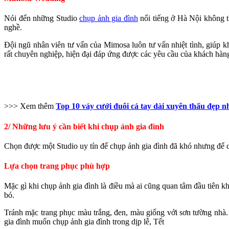
Nói đến những Studio
chụp ảnh gia đình
nổi tiếng ở Hà Nội không 
nghề.
Đội ngũ nhân viên tư vấn của Mimosa luôn tư vấn nhiệt tình, giúp k
rất chuyên nghiệp, hiện đại đáp ứng được các yêu cầu của khách hàn
>>> Xem thêm
Top 10 váy cưới đuôi cá tay dài xuyên thấu đẹp 
2/ Những lưu ý cần biết khi chụp ảnh gia đình
Chọn được một Studio uy tín để chụp ảnh gia đình đã khó nhưng để 
Lựa chọn trang phục phù hợp
Mặc gì khi chụp ảnh gia đình là điều mà ai cũng quan tâm đầu tiên khi
bó.
Tránh mặc trang phục màu trắng, đen, màu giống với sơn tường nhà. 
gia đình muốn chụp ảnh gia đình trong dịp lễ, Tết