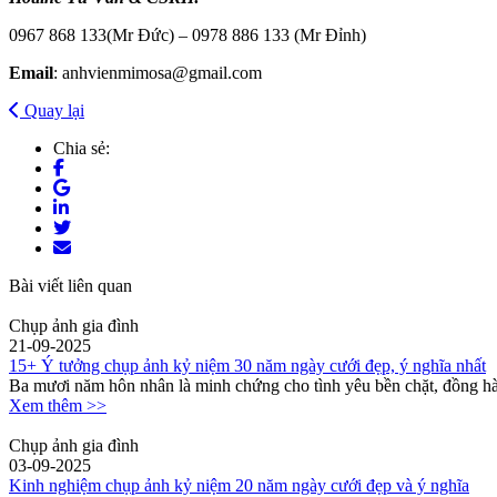
0967 868 133(Mr Đức) – 0978 886 133 (Mr Đỉnh)
Email
: anhvienmimosa@gmail.com
Quay lại
Chia sẻ:
Bài viết liên quan
Chụp ảnh gia đình
21-09-2025
15+ Ý tưởng chụp ảnh kỷ niệm 30 năm ngày cưới đẹp, ý nghĩa nhất
Ba mươi năm hôn nhân là minh chứng cho tình yêu bền chặt, đồng hà
Xem thêm >>
Chụp ảnh gia đình
03-09-2025
Kinh nghiệm chụp ảnh kỷ niệm 20 năm ngày cưới đẹp và ý nghĩa