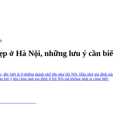
ết
ẹp ở Hà Nội, những lưu ý cần biế
ến, đặc biệt là ở những thành phố lớn như Hà Nội. Hầu như gia đình n
 lưu ý khi chụp ảnh gia đình ở Hà Nội mà không phải ai cũng biết.
p ảnh gia đình