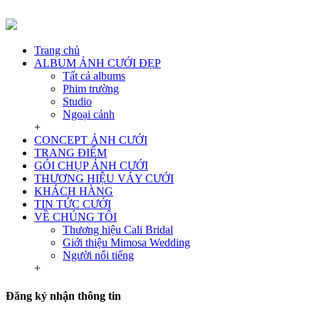
Trang chủ
ALBUM ẢNH CƯỚI ĐẸP
Tất cả albums
Phim trường
Studio
Ngoại cảnh
+
CONCEPT ẢNH CƯỚI
TRANG ĐIỂM
GÓI CHỤP ẢNH CƯỚI
THƯƠNG HIỆU VÁY CƯỚI
KHÁCH HÀNG
TIN TỨC CƯỚI
VỀ CHÚNG TÔI
Thương hiệu Cali Bridal
Giới thiệu Mimosa Wedding
Người nổi tiếng
+
Đăng ký nhận thông tin