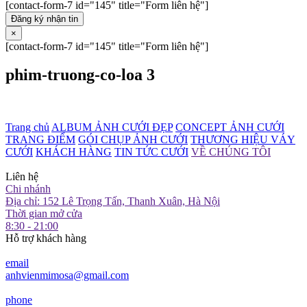
[contact-form-7 id="145" title="Form liên hệ"]
Đăng ký nhận tin
×
[contact-form-7 id="145" title="Form liên hệ"]
phim-truong-co-loa 3
Trang chủ
ALBUM ẢNH CƯỚI ĐẸP
CONCEPT ẢNH CƯỚI
TRANG ĐIỂM
GÓI CHỤP ẢNH CƯỚI
THƯƠNG HIỆU VÁY
CƯỚI
KHÁCH HÀNG
TIN TỨC CƯỚI
VỀ CHÚNG TÔI
Liên hệ
Chi nhánh
Địa chỉ: 152 Lê Trọng Tấn, Thanh Xuân, Hà Nội
Thời gian mở cửa
8:30 - 21:00
Hỗ trợ khách hàng
email
anhvienmimosa@gmail.com
phone