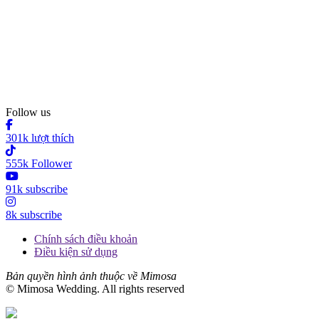
Follow us
301k lượt thích
555k Follower
91k subscribe
8k subscribe
Chính sách điều khoản
Điều kiện sử dụng
Bản quyền hình ảnh thuộc về Mimosa
© Mimosa Wedding. All rights reserved