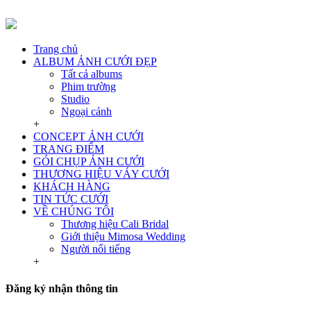
Trang chủ
ALBUM ẢNH CƯỚI ĐẸP
Tất cả albums
Phim trường
Studio
Ngoại cảnh
+
CONCEPT ẢNH CƯỚI
TRANG ĐIỂM
GÓI CHỤP ẢNH CƯỚI
THƯƠNG HIỆU VÁY CƯỚI
KHÁCH HÀNG
TIN TỨC CƯỚI
VỀ CHÚNG TÔI
Thương hiệu Cali Bridal
Giới thiệu Mimosa Wedding
Người nổi tiếng
+
Đăng ký nhận thông tin