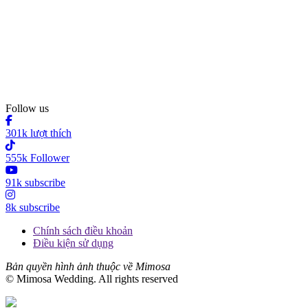
Follow us
301k lượt thích
555k Follower
91k subscribe
8k subscribe
Chính sách điều khoản
Điều kiện sử dụng
Bản quyền hình ảnh thuộc về Mimosa
© Mimosa Wedding. All rights reserved