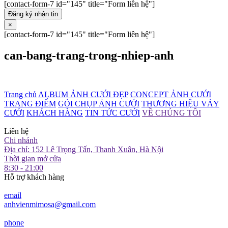
[contact-form-7 id="145" title="Form liên hệ"]
Đăng ký nhận tin
×
[contact-form-7 id="145" title="Form liên hệ"]
can-bang-trang-trong-nhiep-anh
Trang chủ
ALBUM ẢNH CƯỚI ĐẸP
CONCEPT ẢNH CƯỚI
TRANG ĐIỂM
GÓI CHỤP ẢNH CƯỚI
THƯƠNG HIỆU VÁY
CƯỚI
KHÁCH HÀNG
TIN TỨC CƯỚI
VỀ CHÚNG TÔI
Liên hệ
Chi nhánh
Địa chỉ: 152 Lê Trọng Tấn, Thanh Xuân, Hà Nội
Thời gian mở cửa
8:30 - 21:00
Hỗ trợ khách hàng
email
anhvienmimosa@gmail.com
phone