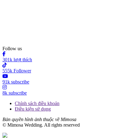
Follow us
301k lượt thích
555k Follower
91k subscribe
8k subscribe
Chính sách điều khoản
Điều kiện sử dụng
Bản quyền hình ảnh thuộc về Mimosa
© Mimosa Wedding. All rights reserved