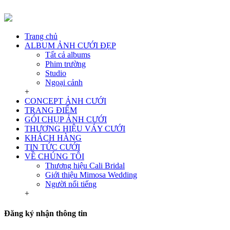
Trang chủ
ALBUM ẢNH CƯỚI ĐẸP
Tất cả albums
Phim trường
Studio
Ngoại cảnh
+
CONCEPT ẢNH CƯỚI
TRANG ĐIỂM
GÓI CHỤP ẢNH CƯỚI
THƯƠNG HIỆU VÁY CƯỚI
KHÁCH HÀNG
TIN TỨC CƯỚI
VỀ CHÚNG TÔI
Thương hiệu Cali Bridal
Giới thiệu Mimosa Wedding
Người nổi tiếng
+
Đăng ký nhận thông tin