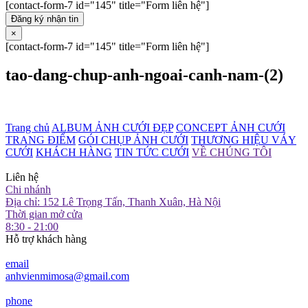
[contact-form-7 id="145" title="Form liên hệ"]
Đăng ký nhận tin
×
[contact-form-7 id="145" title="Form liên hệ"]
tao-dang-chup-anh-ngoai-canh-nam-(2)
Trang chủ
ALBUM ẢNH CƯỚI ĐẸP
CONCEPT ẢNH CƯỚI
TRANG ĐIỂM
GÓI CHỤP ẢNH CƯỚI
THƯƠNG HIỆU VÁY
CƯỚI
KHÁCH HÀNG
TIN TỨC CƯỚI
VỀ CHÚNG TÔI
Liên hệ
Chi nhánh
Địa chỉ: 152 Lê Trọng Tấn, Thanh Xuân, Hà Nội
Thời gian mở cửa
8:30 - 21:00
Hỗ trợ khách hàng
email
anhvienmimosa@gmail.com
phone