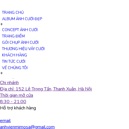
Đăng ký nhận thông tin
[contact-form-7 id="145" title="Form liên hệ"]
TRANG CHỦ
Đăng ký nhận tin
ALBUM ẢNH CƯỚI ĐẸP
×
+
[contact-form-7 id="145" title="Form liên hệ"]
CONCEPT ẢNH CƯỚI
tam-dao10-min
TRANG ĐIỂM
GÓI CHỤP ẢNH CƯỚI
THƯƠNG HIỆU VÁY CƯỚI
TRANG CHỦ
ALBUM ẢNH CƯỚI ĐẸP
CONCEPT ẢNH CƯỚI
TRANG
KHÁCH HÀNG
ĐIỂM
GÓI CHỤP ẢNH CƯỚI
THƯƠNG HIỆU VÁY CƯỚI
KHÁCH
TIN TỨC CƯỚI
HÀNG
TIN TỨC CƯỚI
VỀ CHÚNG TÔI
VỀ CHÚNG TÔI
+
Liên hệ
Chi nhánh
Địa chỉ: 152 Lê Trọng Tấn, Thanh Xuân, Hà Nội
Thời gian mở cửa
8:30 - 21:00
Hỗ trợ khách hàng
email
anhvienmimosa@gmail.com