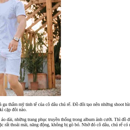
h và gu thẩm mỹ tinh tế của cô dâu chú rể. Đồ đôi tạo nên những shoot 
kì cặp đôi nào.
 áo dài, những trang phục truyền thống trong album ảnh cưới. Thì đồ đ
c rất thoải mái, năng động, không bị gò bó. Nhờ đó cô dâu, chú rể có