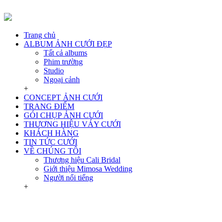
Trang chủ
ALBUM ẢNH CƯỚI ĐẸP
Tất cả albums
Phim trường
Studio
Ngoại cảnh
+
CONCEPT ẢNH CƯỚI
TRANG ĐIỂM
GÓI CHỤP ẢNH CƯỚI
THƯƠNG HIỆU VÁY CƯỚI
KHÁCH HÀNG
TIN TỨC CƯỚI
VỀ CHÚNG TÔI
Thương hiệu Cali Bridal
Giới thiệu Mimosa Wedding
Người nổi tiếng
+