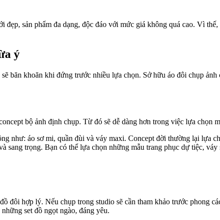
ưới đẹp, sản phẩm đa dạng, độc đáo với mức giá không quá cao. Vì thế,
ừa ý
n sẽ băn khoăn khi đứng trước nhiều lựa chọn. Sở hữu áo đôi chụp ảnh
concept bộ ảnh định chụp. Từ đó sẽ dễ dàng hơn trong việc lựa chọn m
ng như: áo sơ mi, quần đùi và váy maxi. Concept đời thường lại lựa c
g và sang trọng. Bạn có thể lựa chọn những mẫu trang phục dự tiệc, v
 đồ đôi hợp lý. Nếu chụp trong studio sẽ cần tham khảo trước phong c
 những set đồ ngọt ngào, đáng yêu.