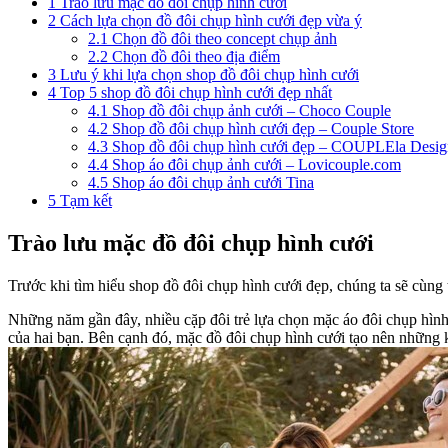
1
Trào lưu mặc đồ đôi chụp hình cưới
2
Cách lựa chọn đồ đôi chụp hình cưới đẹp vừa ý
2.1
Chọn đồ đôi theo concept chụp ảnh
2.2
Chọn đồ đôi theo địa điểm
3
Lưu ý khi lựa chọn shop đồ đôi chụp hình cưới
4
Top 5 shop đồ đôi chụp hình cưới đẹp nhất
4.1
Shop đồ đôi chụp ảnh cưới – Choco Couple
4.2
Shop đồ đôi chụp hình cưới đẹp – Couple Store
4.3
Shop đồ đôi chụp hình cưới đẹp – COUPLEla Desig
4.4
Shop áo đôi chụp ảnh cưới – Lovicouple.com
4.5
Shop áo đôi chụp ảnh cưới Tina
5
Tạm kết
Trào lưu mặc đồ đôi chụp hình cưới
Trước khi tìm hiểu shop đồ đôi chụp hình cưới đẹp, chúng ta sẽ cùng 
Những năm gần đây, nhiều cặp đôi trẻ lựa chọn mặc áo đôi chụp hình 
của hai bạn. Bên cạnh đó, mặc đồ đôi chụp hình cưới tạo nên những 