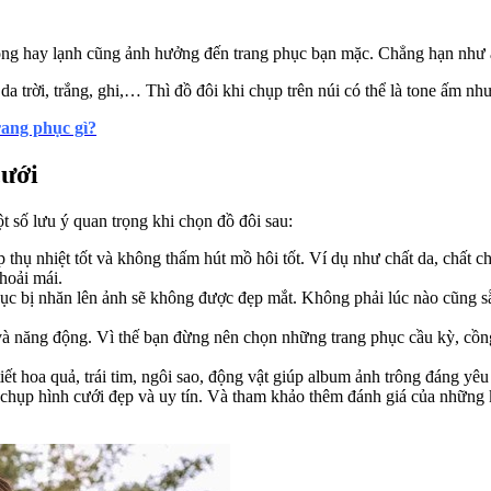
t nóng hay lạnh cũng ảnh hưởng đến trang phục bạn mặc. Chẳng hạn như 
a trời, trắng, ghi,… Thì đồ đôi khi chụp trên núi có thể là tone ấm 
rang phục gì?
cưới
 số lưu ý quan trọng khi chọn đồ đôi sau:
 thụ nhiệt tốt và không thấm hút mồ hôi tốt. Ví dụ như chất da, chất c
hoải mái.
ục bị nhăn lên ảnh sẽ không được đẹp mắt. Không phải lúc nào cũng sẵ
 và năng động. Vì thế bạn đừng nên chọn những trang phục cầu kỳ, cồ
ết hoa quả, trái tim, ngôi sao, động vật giúp album ảnh trông đáng yêu
hụp hình cưới đẹp và uy tín. Và tham khảo thêm đánh giá của những k