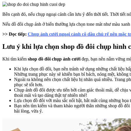
Bên cạnh đó, nếu chụp ngoại cảnh cần lưu ý đến thời tiết. Thời tiế
Nếu đồ đôi chụp ảnh ở biển thường lựa chọn tone mát như màu xanh d
>> Đọc tiếp:
Chụp ảnh cưới ngoại cảnh cô dâu chú rể nên mặc t
Lưu ý khi lựa chọn shop đồ đôi chụp hình 
Khi tìm kiếm
shop đồ đôi chụp ảnh cưới
đẹp, bạn nên nắm vững một
Khi lựa chọn đồ đôi, bạn nên tránh sử dụng những chất liệu hấp
Những trang phục này sẽ khiến bạn bí bách, nóng mệt, không t
Ngoài ra không nên chọn chất liệu bị nhăn quá nhiều. Trang ph
phục sẽ tốt hơn.
Chụp ảnh đồ đôi được ưu tiên bởi cảm giác thoải mái, dễ chịu
thoải mái và tạo dáng thật tự nhiên nhé!
Lựa chọn đồ đôi với màu sắc nổi bật, bắt mắt cùng những họa ti
Bạn nên tìm kiếm và tham khảo người thân những shop đồ đôi c
hài lòng, vừa ý.