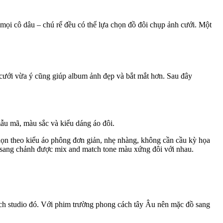
 mọi cô dâu – chú rể đều có thể lựa chọn đồ đôi chụp ảnh cưới. Một
 cưới vừa ý cũng giúp album ảnh đẹp và bắt mắt hơn. Sau đây
ẫu mã, màu sắc và kiểu dáng áo đôi.
họn theo kiểu áo phông đơn giản, nhẹ nhàng, không cần cầu kỳ họa
áy sang chảnh được mix and match tone màu xứng đôi với nhau.
ách studio đó. Với phim trường phong cách tây Âu nên mặc đồ sang