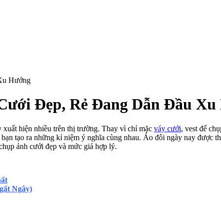
 Xu Hướng
 Cưới Đẹp, Rẻ Đang Dẫn Đầu Xu
 xuất hiện nhiều trên thị trường. Thay vì chỉ mặc
váy cưới
, vest để ch
p bạn tạo ra những kỉ niệm ý nghĩa cùng nhau. Áo đôi ngày nay được th
chụp ảnh cưới đẹp và mức giá hợp lý.
hất
gất Ngây)