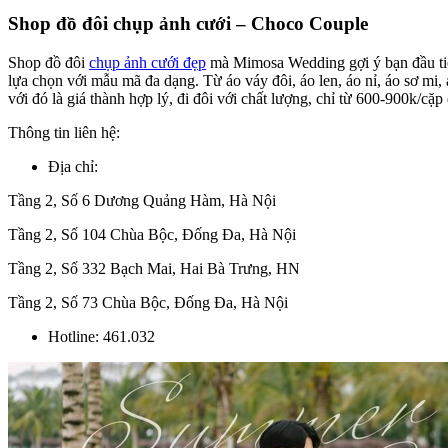
Shop đồ đôi chụp ảnh cưới – Choco Couple
Shop đồ đôi
chụp ảnh cưới đẹp
mà Mimosa Wedding gợi ý bạn đầu tiên
lựa chọn với mẫu mã đa dạng. Từ áo váy đôi, áo len, áo nỉ, áo sơ mi,
với đó là giá thành hợp lý, đi đôi với chất lượng, chỉ từ 600-900k/cặp 
Thông tin liên hệ:
Địa chỉ:
Tầng 2, Số 6 Dương Quảng Hàm, Hà Nội
Tầng 2, Số 104 Chùa Bộc, Đống Đa, Hà Nội
Tầng 2, Số 332 Bạch Mai, Hai Bà Trưng, HN
Tầng 2, Số 73 Chùa Bộc, Đống Đa, Hà Nội
Hotline: 461.032