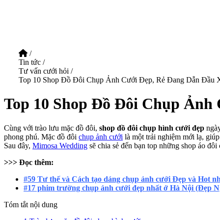
/
Tin tức
/
Tư vấn cưới hỏi
/
Top 10 Shop Đồ Đôi Chụp Ảnh Cưới Đẹp, Rẻ Đang Dẫn Đầu
Top 10 Shop Đồ Đôi Chụp Ảnh
Cùng với trào lưu mặc đồ đôi,
shop đồ đôi chụp hình cưới đẹp
ngày
phong phú. Mặc đồ đôi
chụp ảnh cưới
là một trải nghiệm mới lạ, giú
Sau đây,
Mimosa Wedding
sẽ chia sẻ đến bạn top những shop áo đôi 
>>> Đọc thêm:
#59 Tư thế và Cách tạo dáng chụp ảnh cưới Đẹp và Hot n
#17 phim trường chụp ảnh cưới đẹp nhất ở Hà Nội (Đẹp N
Tóm tắt nội dung