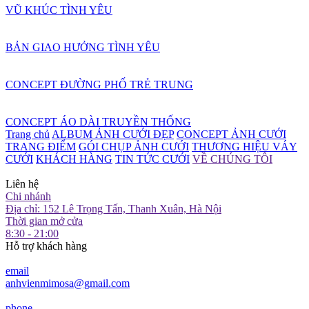
VŨ KHÚC TÌNH YÊU
BẢN GIAO HƯỞNG TÌNH YÊU
CONCEPT ĐƯỜNG PHỐ TRẺ TRUNG
CONCEPT ÁO DÀI TRUYỀN THỐNG
Trang chủ
ALBUM ẢNH CƯỚI ĐẸP
CONCEPT ẢNH CƯỚI
TRANG ĐIỂM
GÓI CHỤP ẢNH CƯỚI
THƯƠNG HIỆU VÁY
CƯỚI
KHÁCH HÀNG
TIN TỨC CƯỚI
VỀ CHÚNG TÔI
Liên hệ
Chi nhánh
Địa chỉ: 152 Lê Trọng Tấn, Thanh Xuân, Hà Nội
Thời gian mở cửa
8:30 - 21:00
Hỗ trợ khách hàng
email
anhvienmimosa@gmail.com
phone