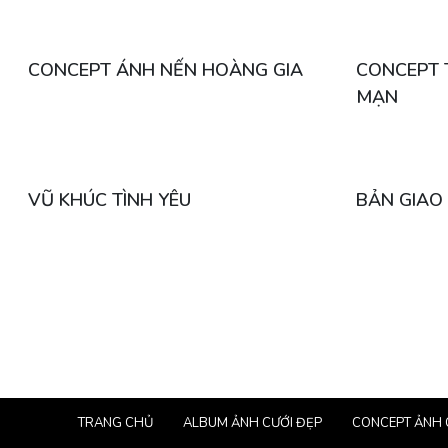
CONCEPT ÁNH NẾN HOÀNG GIA
CONCEPT 
MẠN
VŨ KHÚC TÌNH YÊU
BẢN GIAO
TRANG CHỦ
ALBUM ẢNH CƯỚI ĐẸP
CONCEPT ẢNH 