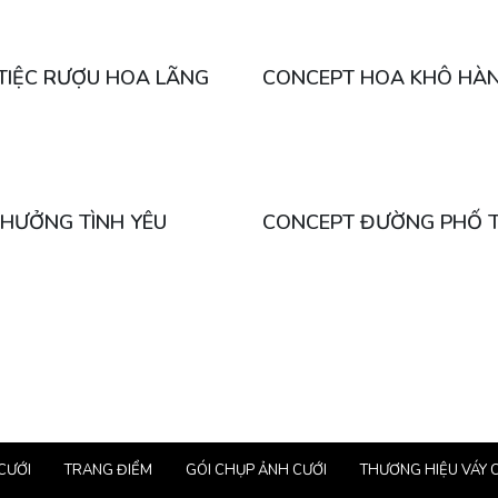
TIỆC RƯỢU HOA LÃNG
CONCEPT HOA KHÔ HÀ
 HƯỞNG TÌNH YÊU
CONCEPT ĐƯỜNG PHỐ 
CƯỚI
TRANG ĐIỂM
GÓI CHỤP ẢNH CƯỚI
THƯƠNG HIỆU VÁY 