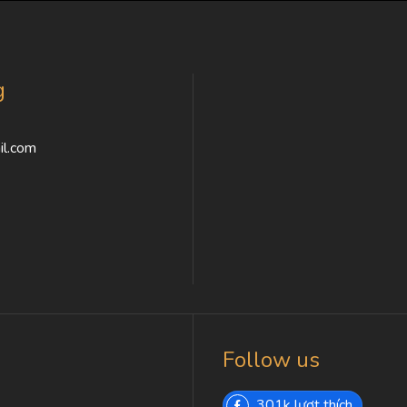
g
l.com
Follow us
301k lượt thích