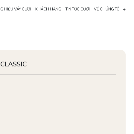
+
G HIỆU VÁY CƯỚI
KHÁCH HÀNG
TIN TỨC CƯỚI
VỀ CHÚNG TÔI
CLASSIC