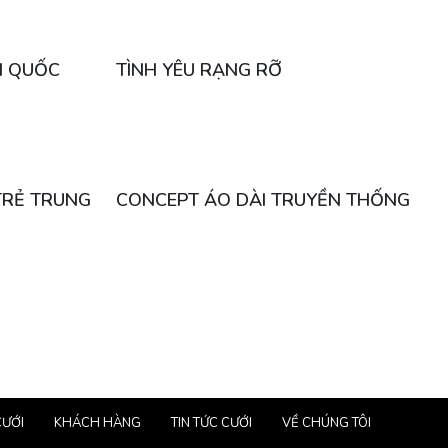
N QUỐC
TÌNH YÊU RẠNG RỠ
TRẺ TRUNG
CONCEPT ÁO DÀI TRUYỀN THỐNG
CƯỚI
KHÁCH HÀNG
TIN TỨC CƯỚI
VỀ CHÚNG TÔI