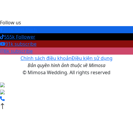
Follow us
301k lượt thích
555k Follower
91k subscribe
8k subscribe
Chính sách điều khoản
Điều kiện sử dụng
Bản quyền hình ảnh thuộc về Mimosa
© Mimosa Wedding. All rights reserved