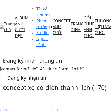
Tất cả
albums
ALBUM
GÓI
Phim
CONCEPT
THƯƠN
Trang
ẢNH
TRANG
CHỤP
trường
+
ẢNH
HIỆU VÁ
chủ
CƯỚI
ĐIỂM
ẢNH
Studio
CƯỚI
CƯỚI
ĐẸP
CƯỚI
Ngoại
cảnh
Đăng ký nhận thông tin
[contact-form-7 id="145" title="Form liên hệ"]
Đăng ký nhận tin
concept-xe-co-dien-thanh-lich (170)
BUM
GÓI