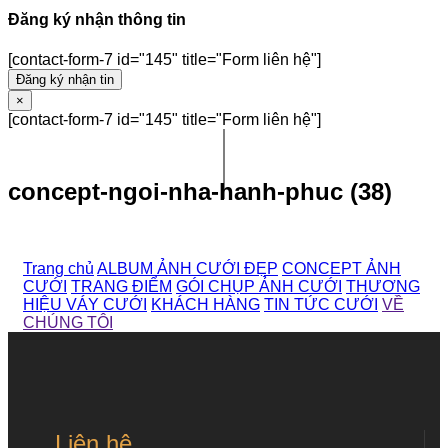
Đăng ký nhận thông tin
[contact-form-7 id="145" title="Form liên hệ"]
Đăng ký nhận tin
×
[contact-form-7 id="145" title="Form liên hệ"]
concept-ngoi-nha-hanh-phuc (38)
Trang chủ
ALBUM ẢNH CƯỚI ĐẸP
CONCEPT ẢNH
CƯỚI
TRANG ĐIỂM
GÓI CHỤP ẢNH CƯỚI
THƯƠNG
HIỆU VÁY CƯỚI
KHÁCH HÀNG
TIN TỨC CƯỚI
VỀ
CHÚNG TÔI
Liên hệ