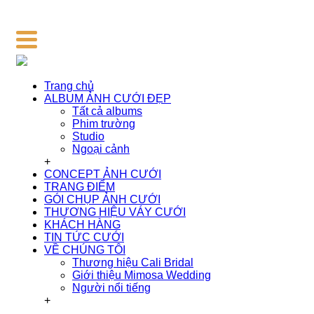
Trang chủ
ALBUM ẢNH CƯỚI ĐẸP
Tất cả albums
Phim trường
Studio
Ngoại cảnh
+
CONCEPT ẢNH CƯỚI
TRANG ĐIỂM
GÓI CHỤP ẢNH CƯỚI
THƯƠNG HIỆU VÁY CƯỚI
KHÁCH HÀNG
TIN TỨC CƯỚI
VỀ CHÚNG TÔI
Thương hiệu Cali Bridal
Giới thiệu Mimosa Wedding
Người nổi tiếng
+