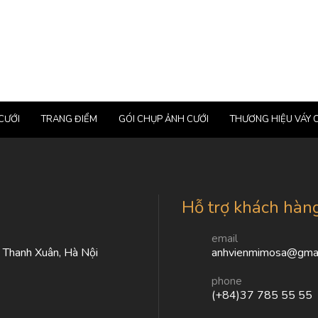
CƯỚI
TRANG ĐIỂM
GÓI CHỤP ẢNH CƯỚI
THƯƠNG HIỆU VÁY 
Hỗ trợ khách hàn
email
, Thanh Xuân, Hà Nội
anhvienmimosa@gmai
phone
(+84)37 785 55 55