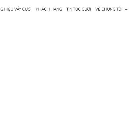
+
G HIỆU VÁY CƯỚI
KHÁCH HÀNG
TIN TỨC CƯỚI
VỀ CHÚNG TÔI