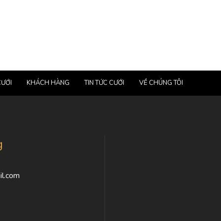
CƯỚI
KHÁCH HÀNG
TIN TỨC CƯỚI
VỀ CHÚNG TÔI
g
l.com