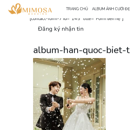
Đăng ký nhận thông tin
TRANG CHỦ
ALBUM ẢNH CƯỚI Đ
[contact-form-7 id="145" title="Form liên hệ"]
Đăng ký nhận tin
album-han-quoc-biet-t