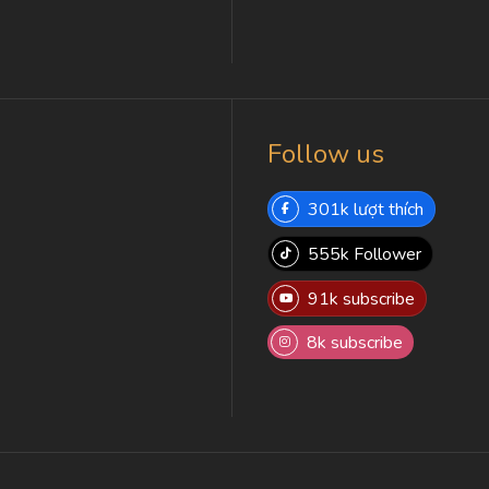
Follow us
301k lượt thích
555k Follower
91k subscribe
8k subscribe