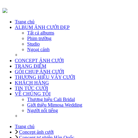
Trang chủ
ALBUM ẢNH CƯỚI ĐẸP
Tất cả albums
Phim trường
Studio
Ngoại cảnh
+
CONCEPT ẢNH CƯỚI
TRANG ĐIỂM
GÓI CHỤP ẢNH CƯỚI
THƯƠNG HIỆU VÁY CƯỚI
KHÁCH HÀNG
TIN TỨC CƯỚI
VỀ CHÚNG TÔI
Thương hiệu Cali Bridal
Giới thiệu Mimosa Wedding
Người nổi tiếng
+
Trang chủ
Concept ảnh cưới
Concept tự nhiên Hàn Quốc