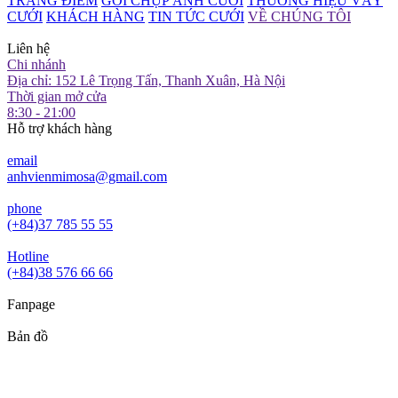
TRANG ĐIỂM
GÓI CHỤP ẢNH CƯỚI
THƯƠNG HIỆU VÁY
CƯỚI
KHÁCH HÀNG
TIN TỨC CƯỚI
VỀ CHÚNG TÔI
Liên hệ
Chi nhánh
Địa chỉ: 152 Lê Trọng Tấn, Thanh Xuân, Hà Nội
Thời gian mở cửa
8:30 - 21:00
Hỗ trợ khách hàng
email
anhvienmimosa@gmail.com
phone
(+84)37 785 55 55
Hotline
(+84)38 576 66 66
Fanpage
Bản đồ