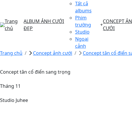
Tất cả
albums
Phim
Trang
ALBUM ẢNH CƯỚI
CONCEPT Ả
trường
+
chủ
ĐẸP
CƯỚI
Studio
Ngoại
cảnh
Trang chủ
Concept ảnh cưới
Concept tân cổ điển 
Concept tân cổ điển sang trọng
Tháng 11
Studio Juhee