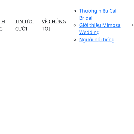
Thương hiệu Cali
Bridal
CH
TIN TỨC
VỀ CHÚNG
Giới thiệu Mimosa
+
G
CƯỚI
TÔI
Wedding
Người nổi tiếng