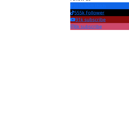
301k lượt thích
555k Follower
91k subscribe
8k subscribe