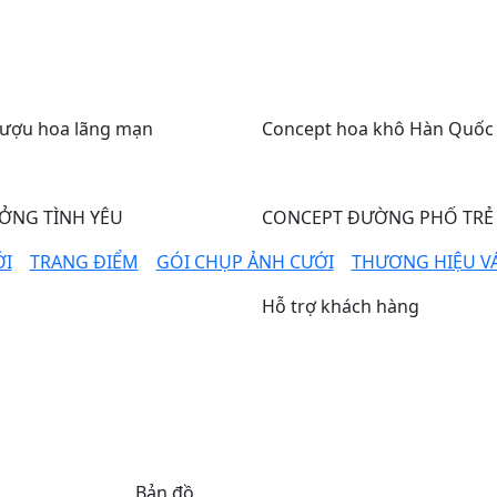
rượu hoa lãng mạn
Concept hoa khô Hàn Quốc
ỞNG TÌNH YÊU
CONCEPT ĐƯỜNG PHỐ TRẺ
ỚI
TRANG ĐIỂM
GÓI CHỤP ẢNH CƯỚI
THƯƠNG HIỆU VÁ
Hỗ trợ khách hàng
email
hanh Xuân, Hà Nội
anhvienmimosa@gmail.co
phone
(+84)37 785 55 55
Hotline
(+84)38 576 66 66
Bản đồ