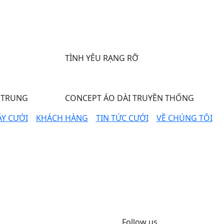
TÌNH YÊU RẠNG RỠ
 TRUNG
CONCEPT ÁO DÀI TRUYỀN THỐNG
Y CƯỚI
KHÁCH HÀNG
TIN TỨC CƯỚI
VỀ CHÚNG TÔI
m
Follow us