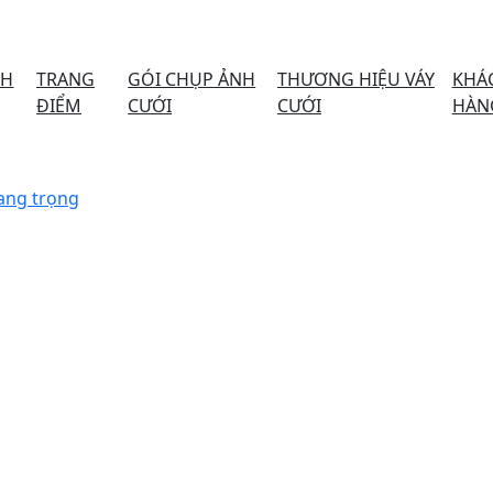
NH
TRANG
GÓI CHỤP ẢNH
THƯƠNG HIỆU VÁY
KHÁ
ĐIỂM
CƯỚI
CƯỚI
HÀN
sang trọng