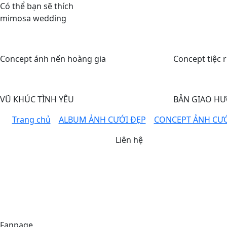
Có thể bạn sẽ thích
mimosa wedding
Concept ánh nến hoàng gia
Concept tiệc 
VŨ KHÚC TÌNH YÊU
BẢN GIAO HƯ
Trang chủ
ALBUM ẢNH CƯỚI ĐẸP
CONCEPT ẢNH CƯ
Liên hệ
Chi nhánh
Địa chỉ: 152 Lê Trọng Tấn, T
Thời gian mở cửa
8:30 - 21:00
Fanpage