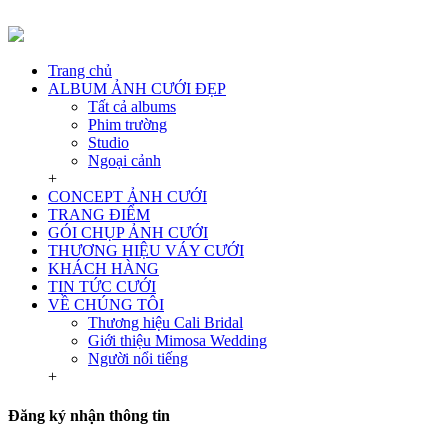
Trang chủ
ALBUM ẢNH CƯỚI ĐẸP
Tất cả albums
Phim trường
Studio
Ngoại cảnh
+
CONCEPT ẢNH CƯỚI
TRANG ĐIỂM
GÓI CHỤP ẢNH CƯỚI
THƯƠNG HIỆU VÁY CƯỚI
KHÁCH HÀNG
TIN TỨC CƯỚI
VỀ CHÚNG TÔI
Thương hiệu Cali Bridal
Giới thiệu Mimosa Wedding
Người nổi tiếng
+
Đăng ký nhận thông tin