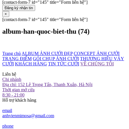
[contact-form-7 id="145" title="Form liên hệ"]
Đăng ký nhận tin
×
[contact-form-7 id="145" title="Form liên hệ"]
album-han-quoc-biet-thu (74)
Trang chủ
ALBUM ẢNH CƯỚI ĐẸP
CONCEPT ẢNH CƯỚI
TRANG ĐIỂM
GÓI CHỤP ẢNH CƯỚI
THƯƠNG HIỆU VÁY
CƯỚI
KHÁCH HÀNG
TIN TỨC CƯỚI
VỀ CHÚNG TÔI
Liên hệ
Chi nhánh
Địa chỉ: 152 Lê Trọng Tấn, Thanh Xuân, Hà Nội
Thời gian mở cửa
8:30 - 21:00
Hỗ trợ khách hàng
email
anhvienmimosa@gmail.com
phone