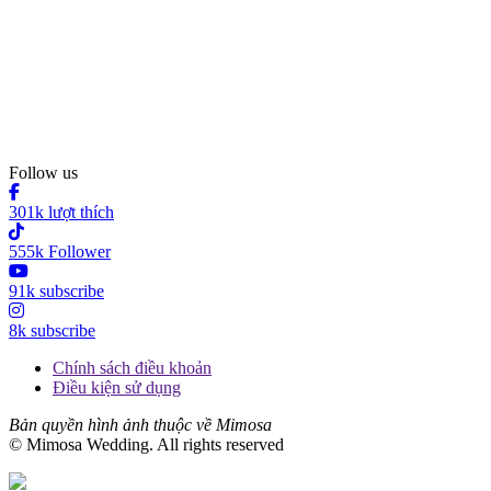
Follow us
301k lượt thích
555k Follower
91k subscribe
8k subscribe
Chính sách điều khoản
Điều kiện sử dụng
Bản quyền hình ảnh thuộc về Mimosa
© Mimosa Wedding. All rights reserved