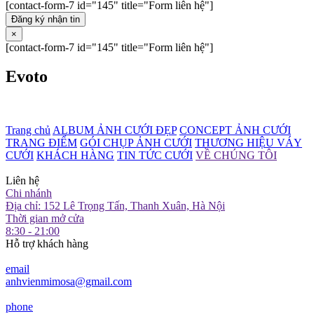
[contact-form-7 id="145" title="Form liên hệ"]
Đăng ký nhận tin
×
[contact-form-7 id="145" title="Form liên hệ"]
Evoto
Trang chủ
ALBUM ẢNH CƯỚI ĐẸP
CONCEPT ẢNH CƯỚI
TRANG ĐIỂM
GÓI CHỤP ẢNH CƯỚI
THƯƠNG HIỆU VÁY
CƯỚI
KHÁCH HÀNG
TIN TỨC CƯỚI
VỀ CHÚNG TÔI
Liên hệ
Chi nhánh
Địa chỉ: 152 Lê Trọng Tấn, Thanh Xuân, Hà Nội
Thời gian mở cửa
8:30 - 21:00
Hỗ trợ khách hàng
email
anhvienmimosa@gmail.com
phone