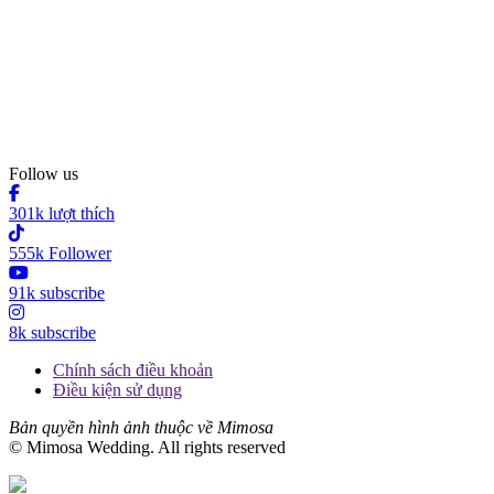
Follow us
301k lượt thích
555k Follower
91k subscribe
8k subscribe
Chính sách điều khoản
Điều kiện sử dụng
Bản quyền hình ảnh thuộc về Mimosa
© Mimosa Wedding. All rights reserved