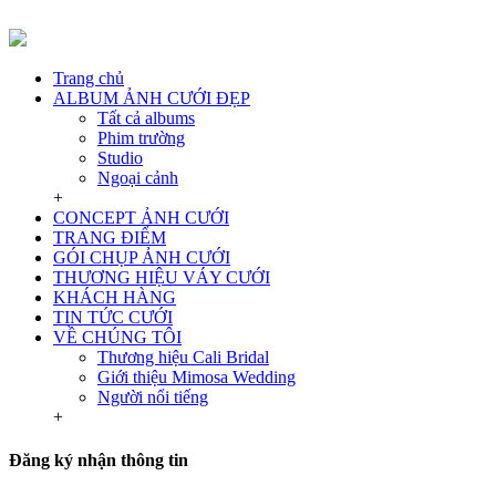
Trang chủ
ALBUM ẢNH CƯỚI ĐẸP
Tất cả albums
Phim trường
Studio
Ngoại cảnh
+
CONCEPT ẢNH CƯỚI
TRANG ĐIỂM
GÓI CHỤP ẢNH CƯỚI
THƯƠNG HIỆU VÁY CƯỚI
KHÁCH HÀNG
TIN TỨC CƯỚI
VỀ CHÚNG TÔI
Thương hiệu Cali Bridal
Giới thiệu Mimosa Wedding
Người nổi tiếng
+
Đăng ký nhận thông tin