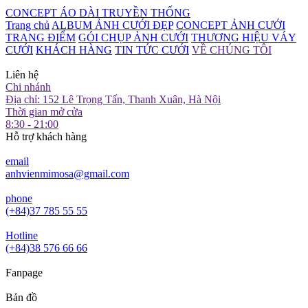
CONCEPT ÁO DÀI TRUYỀN THỐNG
Trang chủ
ALBUM ẢNH CƯỚI ĐẸP
CONCEPT ẢNH CƯỚI
TRANG ĐIỂM
GÓI CHỤP ẢNH CƯỚI
THƯƠNG HIỆU VÁY
CƯỚI
KHÁCH HÀNG
TIN TỨC CƯỚI
VỀ CHÚNG TÔI
Liên hệ
Chi nhánh
Địa chỉ: 152 Lê Trọng Tấn, Thanh Xuân, Hà Nội
Thời gian mở cửa
8:30 - 21:00
Hỗ trợ khách hàng
email
anhvienmimosa@gmail.com
phone
(+84)37 785 55 55
Hotline
(+84)38 576 66 66
Fanpage
Bản đồ