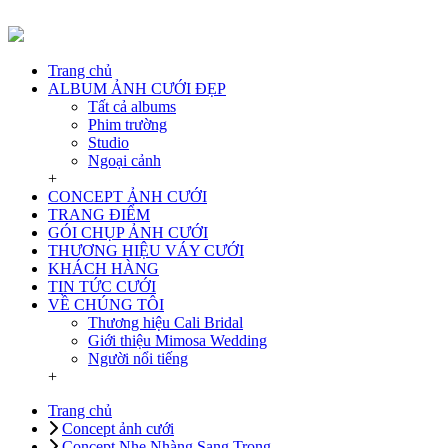
Trang chủ
ALBUM ẢNH CƯỚI ĐẸP
Tất cả albums
Phim trường
Studio
Ngoại cảnh
+
CONCEPT ẢNH CƯỚI
TRANG ĐIỂM
GÓI CHỤP ẢNH CƯỚI
THƯƠNG HIỆU VÁY CƯỚI
KHÁCH HÀNG
TIN TỨC CƯỚI
VỀ CHÚNG TÔI
Thương hiệu Cali Bridal
Giới thiệu Mimosa Wedding
Người nổi tiếng
+
Trang chủ
Concept ảnh cưới
Concept Nhẹ Nhàng Sang Trọng