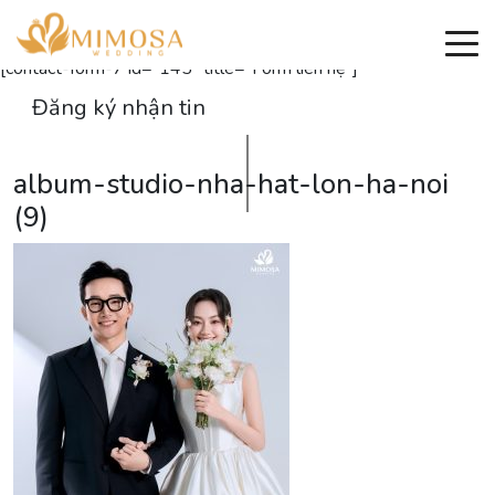
Đăng ký nhận thông tin
[contact-form-7 id="145" title="Form liên hệ"]
Đăng ký nhận tin
album-studio-nha-hat-lon-ha-noi
(9)