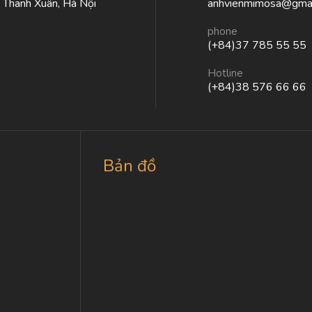
, Thanh Xuân, Hà Nội
anhvienmimosa@gmai
phone
(+84)37 785 55 55
Hotline
(+84)38 576 66 66
Bản đồ