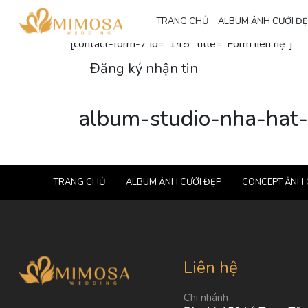
Đăng ký nhận thông tin
TRANG CHỦ
ALBUM ẢNH CƯỚI Đ
[contact-form-7 id="145" title="Form liên hệ"]
Đăng ký nhận tin
album-studio-nha-hat-
TRANG CHỦ
ALBUM ẢNH CƯỚI ĐẸP
CONCEPT ẢNH 
Liên hệ
Chi nhánh