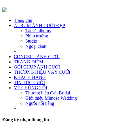
Trang chủ
ALBUM ẢNH CƯỚI ĐẸP
Tất cả albums
Phim trường
Studio
Ngoại cảnh
+
CONCEPT ẢNH CƯỚI
TRANG ĐIỂM
GÓI CHỤP ẢNH CƯỚI
THƯƠNG HIỆU VÁY CƯỚI
KHÁCH HÀNG
TIN TỨC CƯỚI
VỀ CHÚNG TÔI
Thương hiệu Cali Bridal
Giới thiệu Mimosa Wedding
Người nổi tiếng
+
Đăng ký nhận thông tin