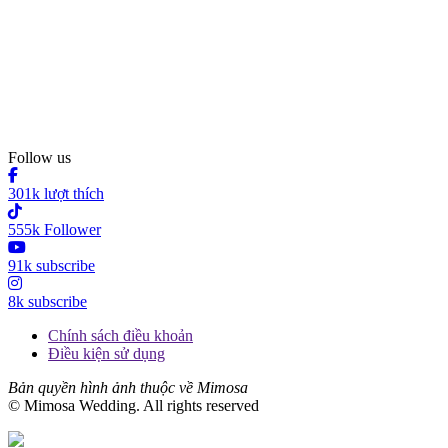
Follow us
301k lượt thích
555k Follower
91k subscribe
8k subscribe
Chính sách điều khoản
Điều kiện sử dụng
Bản quyền hình ảnh thuộc về Mimosa
© Mimosa Wedding. All rights reserved