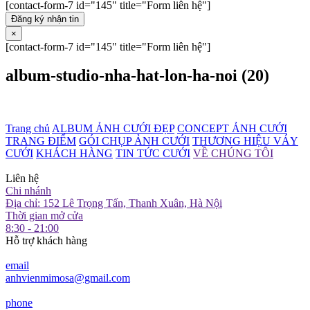
[contact-form-7 id="145" title="Form liên hệ"]
Đăng ký nhận tin
×
[contact-form-7 id="145" title="Form liên hệ"]
album-studio-nha-hat-lon-ha-noi (20)
Trang chủ
ALBUM ẢNH CƯỚI ĐẸP
CONCEPT ẢNH CƯỚI
TRANG ĐIỂM
GÓI CHỤP ẢNH CƯỚI
THƯƠNG HIỆU VÁY
CƯỚI
KHÁCH HÀNG
TIN TỨC CƯỚI
VỀ CHÚNG TÔI
Liên hệ
Chi nhánh
Địa chỉ: 152 Lê Trọng Tấn, Thanh Xuân, Hà Nội
Thời gian mở cửa
8:30 - 21:00
Hỗ trợ khách hàng
email
anhvienmimosa@gmail.com
phone