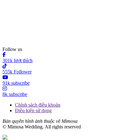
Follow us
301k lượt thích
555k Follower
91k subscribe
8k subscribe
Chính sách điều khoản
Điều kiện sử dụng
Bản quyền hình ảnh thuộc về Mimosa
© Mimosa Wedding. All rights reserved