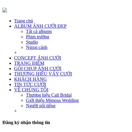
Trang chủ
ALBUM ẢNH CƯỚI ĐẸP
Tất cả albums
Phim trường
Studio
Ngoại cảnh
+
CONCEPT ẢNH CƯỚI
TRANG ĐIỂM
GÓI CHỤP ẢNH CƯỚI
THƯƠNG HIỆU VÁY CƯỚI
KHÁCH HÀNG
TIN TỨC CƯỚI
VỀ CHÚNG TÔI
Thương hiệu Cali Bridal
Giới thiệu Mimosa Wedding
Người nổi tiếng
+
Đăng ký nhận thông tin