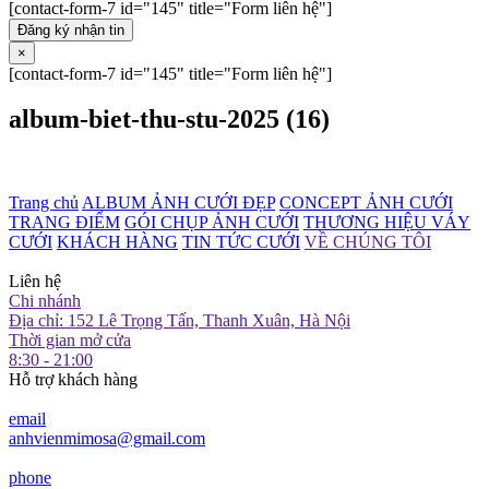
[contact-form-7 id="145" title="Form liên hệ"]
Đăng ký nhận tin
×
[contact-form-7 id="145" title="Form liên hệ"]
album-biet-thu-stu-2025 (16)
Trang chủ
ALBUM ẢNH CƯỚI ĐẸP
CONCEPT ẢNH CƯỚI
TRANG ĐIỂM
GÓI CHỤP ẢNH CƯỚI
THƯƠNG HIỆU VÁY
CƯỚI
KHÁCH HÀNG
TIN TỨC CƯỚI
VỀ CHÚNG TÔI
Liên hệ
Chi nhánh
Địa chỉ: 152 Lê Trọng Tấn, Thanh Xuân, Hà Nội
Thời gian mở cửa
8:30 - 21:00
Hỗ trợ khách hàng
email
anhvienmimosa@gmail.com
phone