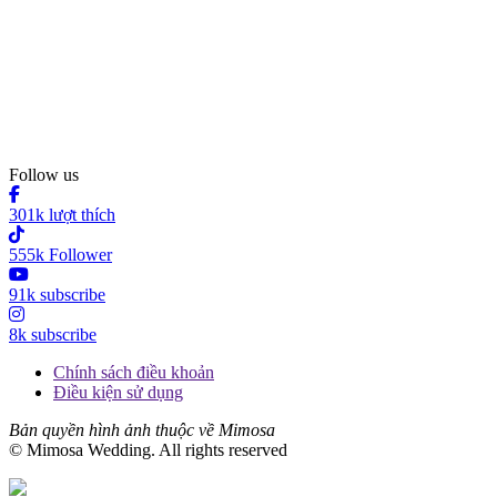
Follow us
301k lượt thích
555k Follower
91k subscribe
8k subscribe
Chính sách điều khoản
Điều kiện sử dụng
Bản quyền hình ảnh thuộc về Mimosa
© Mimosa Wedding. All rights reserved