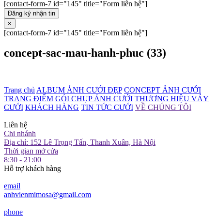
[contact-form-7 id="145" title="Form liên hệ"]
Đăng ký nhận tin
×
[contact-form-7 id="145" title="Form liên hệ"]
concept-sac-mau-hanh-phuc (33)
Trang chủ
ALBUM ẢNH CƯỚI ĐẸP
CONCEPT ẢNH CƯỚI
TRANG ĐIỂM
GÓI CHỤP ẢNH CƯỚI
THƯƠNG HIỆU VÁY
CƯỚI
KHÁCH HÀNG
TIN TỨC CƯỚI
VỀ CHÚNG TÔI
Liên hệ
Chi nhánh
Địa chỉ: 152 Lê Trọng Tấn, Thanh Xuân, Hà Nội
Thời gian mở cửa
8:30 - 21:00
Hỗ trợ khách hàng
email
anhvienmimosa@gmail.com
phone