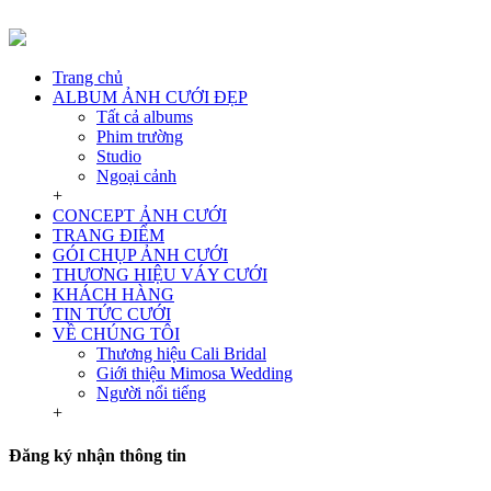
Trang chủ
ALBUM ẢNH CƯỚI ĐẸP
Tất cả albums
Phim trường
Studio
Ngoại cảnh
+
CONCEPT ẢNH CƯỚI
TRANG ĐIỂM
GÓI CHỤP ẢNH CƯỚI
THƯƠNG HIỆU VÁY CƯỚI
KHÁCH HÀNG
TIN TỨC CƯỚI
VỀ CHÚNG TÔI
Thương hiệu Cali Bridal
Giới thiệu Mimosa Wedding
Người nổi tiếng
+
Đăng ký nhận thông tin