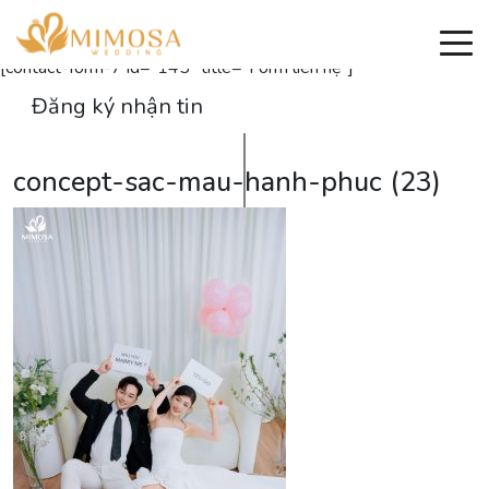
Đăng ký nhận thông tin
[contact-form-7 id="145" title="Form liên hệ"]
Đăng ký nhận tin
concept-sac-mau-hanh-phuc (23)