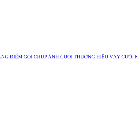
ANG ĐIỂM
GÓI CHỤP ẢNH CƯỚI
THƯƠNG HIỆU VÁY CƯỚI