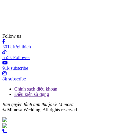
Follow us
301k lượt thích
555k Follower
91k subscribe
8k subscribe
Chính sách điều khoản
Điều kiện sử dụng
Bản quyền hình ảnh thuộc về Mimosa
© Mimosa Wedding. All rights reserved