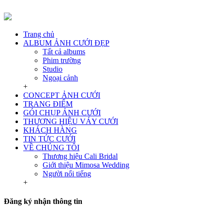
Trang chủ
ALBUM ẢNH CƯỚI ĐẸP
Tất cả albums
Phim trường
Studio
Ngoại cảnh
+
CONCEPT ẢNH CƯỚI
TRANG ĐIỂM
GÓI CHỤP ẢNH CƯỚI
THƯƠNG HIỆU VÁY CƯỚI
KHÁCH HÀNG
TIN TỨC CƯỚI
VỀ CHÚNG TÔI
Thương hiệu Cali Bridal
Giới thiệu Mimosa Wedding
Người nổi tiếng
+
Đăng ký nhận thông tin