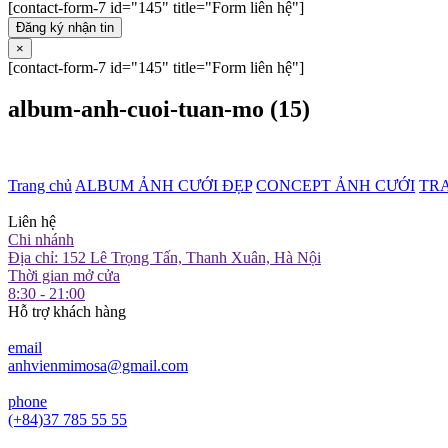
[contact-form-7 id="145" title="Form liên hệ"]
Đăng ký nhận tin
×
[contact-form-7 id="145" title="Form liên hệ"]
album-anh-cuoi-tuan-mo (15)
Trang chủ
ALBUM ẢNH CƯỚI ĐẸP
CONCEPT ẢNH CƯỚI
TR
Liên hệ
Chi nhánh
Địa chỉ: 152 Lê Trọng Tấn, Thanh Xuân, Hà Nội
Thời gian mở cửa
8:30 - 21:00
Hỗ trợ khách hàng
email
anhvienmimosa@gmail.com
phone
(+84)37 785 55 55