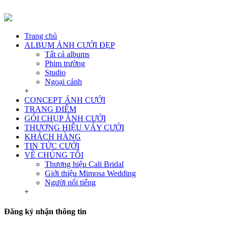
Trang chủ
ALBUM ẢNH CƯỚI ĐẸP
Tất cả albums
Phim trường
Studio
Ngoại cảnh
+
CONCEPT ẢNH CƯỚI
TRANG ĐIỂM
GÓI CHỤP ẢNH CƯỚI
THƯƠNG HIỆU VÁY CƯỚI
KHÁCH HÀNG
TIN TỨC CƯỚI
VỀ CHÚNG TÔI
Thương hiệu Cali Bridal
Giới thiệu Mimosa Wedding
Người nổi tiếng
+
Đăng ký nhận thông tin