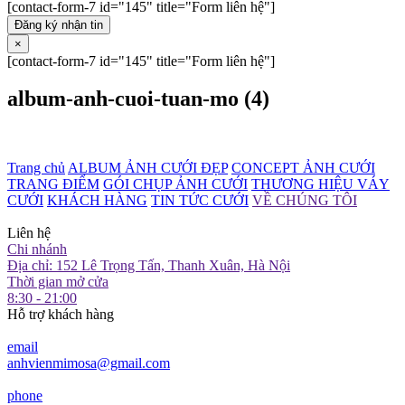
[contact-form-7 id="145" title="Form liên hệ"]
Đăng ký nhận tin
×
[contact-form-7 id="145" title="Form liên hệ"]
album-anh-cuoi-tuan-mo (4)
Trang chủ
ALBUM ẢNH CƯỚI ĐẸP
CONCEPT ẢNH CƯỚI
TRANG ĐIỂM
GÓI CHỤP ẢNH CƯỚI
THƯƠNG HIỆU VÁY
CƯỚI
KHÁCH HÀNG
TIN TỨC CƯỚI
VỀ CHÚNG TÔI
Liên hệ
Chi nhánh
Địa chỉ: 152 Lê Trọng Tấn, Thanh Xuân, Hà Nội
Thời gian mở cửa
8:30 - 21:00
Hỗ trợ khách hàng
email
anhvienmimosa@gmail.com
phone