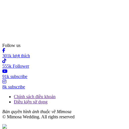
Follow us
301k lượt thích
555k Follower
91k subscribe
8k subscribe
Chính sách điều khoản
Điều kiện sử dụng
Bản quyền hình ảnh thuộc về Mimosa
© Mimosa Wedding. All rights reserved