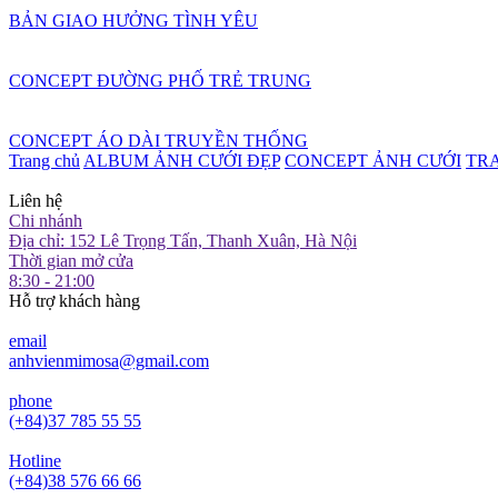
BẢN GIAO HƯỞNG TÌNH YÊU
CONCEPT ĐƯỜNG PHỐ TRẺ TRUNG
CONCEPT ÁO DÀI TRUYỀN THỐNG
Trang chủ
ALBUM ẢNH CƯỚI ĐẸP
CONCEPT ẢNH CƯỚI
TR
Liên hệ
Chi nhánh
Địa chỉ: 152 Lê Trọng Tấn, Thanh Xuân, Hà Nội
Thời gian mở cửa
8:30 - 21:00
Hỗ trợ khách hàng
email
anhvienmimosa@gmail.com
phone
(+84)37 785 55 55
Hotline
(+84)38 576 66 66