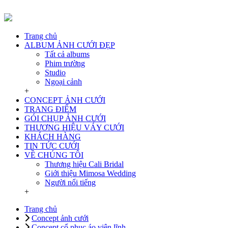
Trang chủ
ALBUM ẢNH CƯỚI ĐẸP
Tất cả albums
Phim trường
Studio
Ngoại cảnh
+
CONCEPT ẢNH CƯỚI
TRANG ĐIỂM
GÓI CHỤP ẢNH CƯỚI
THƯƠNG HIỆU VÁY CƯỚI
KHÁCH HÀNG
TIN TỨC CƯỚI
VỀ CHÚNG TÔI
Thương hiệu Cali Bridal
Giới thiệu Mimosa Wedding
Người nổi tiếng
+
Trang chủ
Concept ảnh cưới
Concept cổ phục áo viên lĩnh