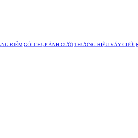
ANG ĐIỂM
GÓI CHỤP ẢNH CƯỚI
THƯƠNG HIỆU VÁY CƯỚI