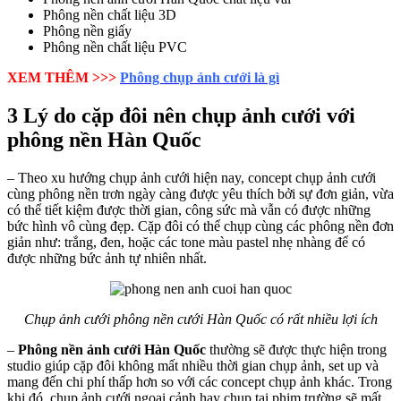
Phông nền chất liệu 3D
Phông nền giấy
Phông nền chất liệu PVC
XEM THÊM >>>
Phông chụp ảnh cưới là gì
3 Lý do cặp đôi nên chụp ảnh cưới với
phông nền Hàn Quốc
– Theo xu hướng chụp ảnh cưới hiện nay, concept chụp ảnh cưới
cùng phông nền trơn ngày càng được yêu thích bởi sự đơn giản, vừa
có thể tiết kiệm được thời gian, công sức mà vẫn có được những
bức hình vô cùng đẹp. Cặp đôi có thể chụp cùng các phông nền đơn
giản như: trắng, đen, hoặc các tone màu pastel nhẹ nhàng để có
được những bức ảnh tự nhiên nhất.
Chụp ảnh cưới phông nền cưới Hàn Quốc có rất nhiều lợi ích
–
Phông nền ảnh cưới Hàn Quốc
thường sẽ được thực hiện trong
studio giúp cặp đôi không mất nhiều thời gian chụp ảnh, set up và
mang đến chi phí thấp hơn so với các concept chụp ảnh khác. Trong
khi đó, chụp ảnh cưới ngoại cảnh hay chụp tại phim trường sẽ mất