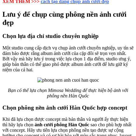
XEM THÊM >>>
cách tạo dáng chụp ảnh cưới đẹp
Lưu ý để chụp cùng phông nền ảnh cưới
đẹp
Chọn lựa địa chỉ studio chuyên nghiệp
Một studio cung cấp dịch vụ chụp ảnh cưới chuyên nghiệp, uy tín sẽ
đảm bảo được rằng album ảnh cưới của cặp đôi sẽ trọn vẹn nhất.
Bởi vậy mà hãy lưu ý trong việc lựa chọn 1 địa điểm, studio ưng ý,
giúp bản thân có thể giao phó được album ảnh cưới để lưu giữ kỷ
niệm của cả hai.
Bạn có thể lựa chọn Mimosa Wedding để thực hiện bộ ảnh với
phông nền Hàn Quốc
Chọn phông nền ảnh cưới Hàn Quốc hợp concept
Khi đã lựa chọn được concept mà bản thân và người ấy thực hiện
thì hãy lựa chọn
ảnh cưới phông Hàn Quốc
sao cho phù hợp nhất
với concept. Hãy ưu tiên lựa chọn phông nền tạo được sự cộng
hưởng cho concept và có sự hài hòa với màu sắc trang phục, layout