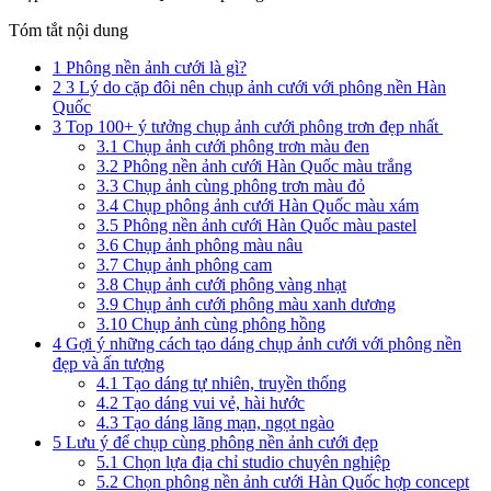
Tóm tắt nội dung
1
Phông nền ảnh cưới là gì?
2
3 Lý do cặp đôi nên chụp ảnh cưới với phông nền Hàn
Quốc
3
Top 100+ ý tưởng chụp ảnh cưới phông trơn đẹp nhất
3.1
Chụp ảnh cưới phông trơn màu đen
3.2
Phông nền ảnh cưới Hàn Quốc màu trắng
3.3
Chụp ảnh cùng phông trơn màu đỏ
3.4
Chụp phông ảnh cưới Hàn Quốc màu xám
3.5
Phông nền ảnh cưới Hàn Quốc màu pastel
3.6
Chụp ảnh phông màu nâu
3.7
Chụp ảnh phông cam
3.8
Chụp ảnh cưới phông vàng nhạt
3.9
Chụp ảnh cưới phông màu xanh dương
3.10
Chụp ảnh cùng phông hồng
4
Gợi ý những cách tạo dáng chụp ảnh cưới với phông nền
đẹp và ấn tượng
4.1
Tạo dáng tự nhiên, truyền thống
4.2
Tạo dáng vui vẻ, hài hước
4.3
Tạo dáng lãng mạn, ngọt ngào
5
Lưu ý để chụp cùng phông nền ảnh cưới đẹp
5.1
Chọn lựa địa chỉ studio chuyên nghiệp
5.2
Chọn phông nền ảnh cưới Hàn Quốc hợp concept