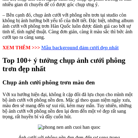
nhiều gian di chuyển để có được góc chụp ưng ý.
– Bên cạnh đó, chụp ảnh cưới với phông nền trơn tại studio còn
không bị ảnh hưởng bởi yếu tố của thời tiết. Đặc biệt, những album
ảnh cưới với phông trơn Hàn Quốc luôn được đánh giá cao bởi sự
tinh tế, tính nghệ thuật. Càng đơn giản, càng ít màu sắc thì bức ảnh
cưới tạo ra càng sang.
XEM THÊM >>>
Mẫu background đám cưới đẹp nhất
Top 100+ ý tưởng chụp ảnh cưới phông
trơn đẹp nhất
Chụp ảnh cưới phông trơn màu đen
Với xu hướng hiện đại, không ít cặp đôi đã lựa chọn cho mình một
bộ ảnh cưới với phông nền đen. Mặc gì theo quan niệm ngày xưa,
màu đen sẽ mang đến sự xui rủi, kém may mắn. Tuy nhiên, những
bộ ảnh cưới với phông nền đen lại đem đến một vẻ đẹp rất sang
trọng, rất huyền bí và đầy cuốn hút.
Ảnh cưới với phông nền đen đem đến sự sang trọng