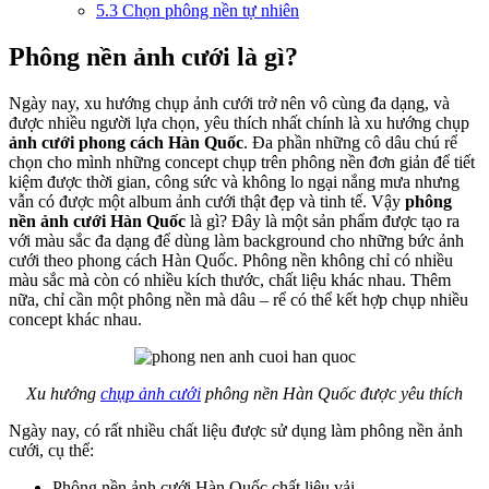
5.3
Chọn phông nền tự nhiên
Phông nền ảnh cưới là gì?
Ngày nay, xu hướng chụp ảnh cưới trở nên vô cùng đa dạng, và
được nhiều người lựa chọn, yêu thích nhất chính là xu hướng chụp
ảnh cưới phong cách Hàn Quốc
. Đa phần những cô dâu chú rể
chọn cho mình những concept chụp trên phông nền đơn giản để tiết
kiệm được thời gian, công sức và không lo ngại nắng mưa nhưng
vẫn có được một album ảnh cưới thật đẹp và tinh tế. Vậy
phông
nền ảnh cưới Hàn Quốc
là gì? Đây là một sản phẩm được tạo ra
với màu sắc đa dạng để dùng làm background cho những bức ảnh
cưới theo phong cách Hàn Quốc. Phông nền không chỉ có nhiều
màu sắc mà còn có nhiều kích thước, chất liệu khác nhau. Thêm
nữa, chỉ cần một phông nền mà dâu – rể có thể kết hợp chụp nhiều
concept khác nhau.
Xu hướng
chụp ảnh cưới
phông nền Hàn Quốc được yêu thích
Ngày nay, có rất nhiều chất liệu được sử dụng làm phông nền ảnh
cưới, cụ thể:
Phông nền ảnh cưới Hàn Quốc chất liệu vải