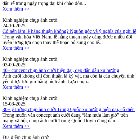
dâu rể trong ngày trọng đại khi chào đón...
Xem thêm >>
Kinh nghiệm chụp ảnh cưới
24-10-2025
Có nên làm lễ hằng thuận không? Nguồn gốc và ý nghĩa của nghi lễ
Trong văn hóa Việt Nam, lễ hằng thuận ngày càng được nhiều đôi
uyên ương lựa chọn thay thế hoặc bổ sung cho lễ...
Xem thêm >>
Kinh nghiệm chụp ảnh cưới
03-09-2025
40+ concept chụp ảnh cưới hiện đại, đẹp dẫn đầu xu hướng
Ảnh cưới không chỉ đơn thuần là kỷ vật, mà còn là câu chuyện tình
yêu được lưu giữ bằng hình ảnh. Lựa chọn...
Xem thêm >>
Kinh nghiệm chụp ảnh cưới
15-08-2025
30+ ý tưởng chụp ảnh cưới Trung Quốc xu hướng hiện đại, cổ điển
Trong muôn vàn concept ảnh cưới đang “làm mưa làm gió” trên
mạng xã hội, chụp ảnh cưới Trung Quốc Doyin đang dần...
Xem thêm >>
Địa điểm chụp ảnh cưới