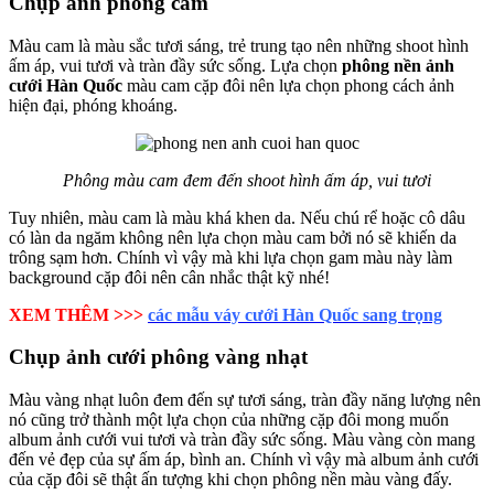
Chụp ảnh phông cam
Màu cam là màu sắc tươi sáng, trẻ trung tạo nên những shoot hình
ấm áp, vui tươi và tràn đầy sức sống. Lựa chọn
phông nền ảnh
cưới Hàn Quốc
màu cam cặp đôi nên lựa chọn phong cách ảnh
hiện đại, phóng khoáng.
Phông màu cam đem đến shoot hình ấm áp, vui tươi
Tuy nhiên, màu cam là màu khá khen da. Nếu chú rể hoặc cô dâu
có làn da ngăm không nên lựa chọn màu cam bởi nó sẽ khiến da
trông sạm hơn. Chính vì vậy mà khi lựa chọn gam màu này làm
background cặp đôi nên cân nhắc thật kỹ nhé!
XEM THÊM >>>
các mẫu váy cưới Hàn Quốc sang trọng
Chụp ảnh cưới phông vàng nhạt
Màu vàng nhạt luôn đem đến sự tươi sáng, tràn đầy năng lượng nên
nó cũng trở thành một lựa chọn của những cặp đôi mong muốn
album ảnh cưới vui tươi và tràn đầy sức sống. Màu vàng còn mang
đến vẻ đẹp của sự ấm áp, bình an. Chính vì vậy mà album ảnh cưới
của cặp đôi sẽ thật ấn tượng khi chọn phông nền màu vàng đấy.