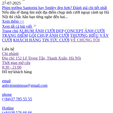
27-07-2025
Phim trường Santorini hay Smiley đẹp hơn? Đánh giá chi tiết nhất
Nếu dâu rể đang tìm một địa điểm chụp ảnh cưới ngoại cảnh tại Hà
Nội thì chắc hẳn bạn từng nghe đến hai...
Xem thêm >>
Xem tất cả bài viết
Trang chủ
ALBUM ẢNH CƯỚI ĐẸP
CONCEPT ẢNH CƯỚI
TRANG ĐIỂM
GÓI CHỤP ẢNH CƯỚI
THƯƠNG HIỆU VÁY
CƯỚI
KHÁCH HÀNG
TIN TỨC CƯỚI
VỀ CHÚNG TÔI
Liên hệ
Chi nhánh
Địa chỉ: 152 Lê Trọng Tấn, Thanh Xuân, Hà Nội
Thời gian mở cửa
8:30 - 21:00
Hỗ trợ khách hàng
email
anhvienmimosa@gmail.com
phone
(+84)37 785 55 55
Hotline
(+84)38 576 66 66