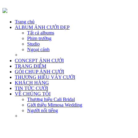
Trang chủ
ALBUM ẢNH CƯỚI ĐẸP
Tất cả albums
Phim trường
Studio
Ngoại cảnh
+
CONCEPT ẢNH CƯỚI
TRANG ĐIỂM
GÓI CHỤP ẢNH CƯỚI
THƯƠNG HIỆU VÁY CƯỚI
KHÁCH HÀNG
TIN TỨC CƯỚI
VỀ CHÚNG TÔI
Thương hiệu Cali Bridal
Giới thiệu Mimosa Wedding
Người nổi tiếng
+