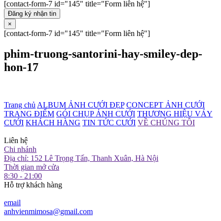
[contact-form-7 id="145" title="Form liên hệ"]
Đăng ký nhận tin
×
[contact-form-7 id="145" title="Form liên hệ"]
phim-truong-santorini-hay-smiley-dep-
hon-17
Trang chủ
ALBUM ẢNH CƯỚI ĐẸP
CONCEPT ẢNH CƯỚI
TRANG ĐIỂM
GÓI CHỤP ẢNH CƯỚI
THƯƠNG HIỆU VÁY
CƯỚI
KHÁCH HÀNG
TIN TỨC CƯỚI
VỀ CHÚNG TÔI
Liên hệ
Chi nhánh
Địa chỉ: 152 Lê Trọng Tấn, Thanh Xuân, Hà Nội
Thời gian mở cửa
8:30 - 21:00
Hỗ trợ khách hàng
email
anhvienmimosa@gmail.com