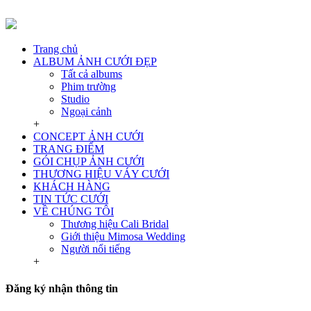
Trang chủ
ALBUM ẢNH CƯỚI ĐẸP
Tất cả albums
Phim trường
Studio
Ngoại cảnh
+
CONCEPT ẢNH CƯỚI
TRANG ĐIỂM
GÓI CHỤP ẢNH CƯỚI
THƯƠNG HIỆU VÁY CƯỚI
KHÁCH HÀNG
TIN TỨC CƯỚI
VỀ CHÚNG TÔI
Thương hiệu Cali Bridal
Giới thiệu Mimosa Wedding
Người nổi tiếng
+
Đăng ký nhận thông tin