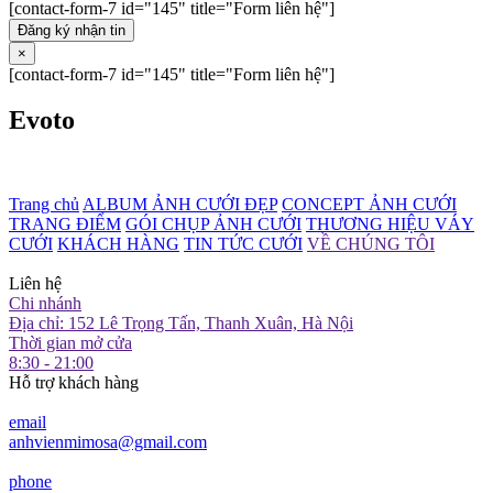
[contact-form-7 id="145" title="Form liên hệ"]
Đăng ký nhận tin
×
[contact-form-7 id="145" title="Form liên hệ"]
Evoto
Trang chủ
ALBUM ẢNH CƯỚI ĐẸP
CONCEPT ẢNH CƯỚI
TRANG ĐIỂM
GÓI CHỤP ẢNH CƯỚI
THƯƠNG HIỆU VÁY
CƯỚI
KHÁCH HÀNG
TIN TỨC CƯỚI
VỀ CHÚNG TÔI
Liên hệ
Chi nhánh
Địa chỉ: 152 Lê Trọng Tấn, Thanh Xuân, Hà Nội
Thời gian mở cửa
8:30 - 21:00
Hỗ trợ khách hàng
email
anhvienmimosa@gmail.com
phone