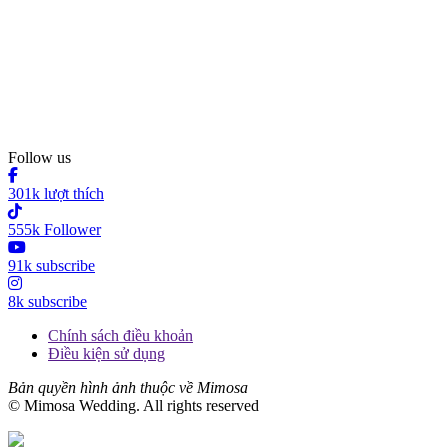
Follow us
301k lượt thích
555k Follower
91k subscribe
8k subscribe
Chính sách điều khoản
Điều kiện sử dụng
Bản quyền hình ảnh thuộc về Mimosa
© Mimosa Wedding. All rights reserved