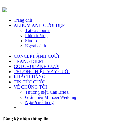
Trang chủ
ALBUM ẢNH CƯỚI ĐẸP
Tất cả albums
Phim trường
Studio
Ngoại cảnh
+
CONCEPT ẢNH CƯỚI
TRANG ĐIỂM
GÓI CHỤP ẢNH CƯỚI
THƯƠNG HIỆU VÁY CƯỚI
KHÁCH HÀNG
TIN TỨC CƯỚI
VỀ CHÚNG TÔI
Thương hiệu Cali Bridal
Giới thiệu Mimosa Wedding
Người nổi tiếng
+
Đăng ký nhận thông tin