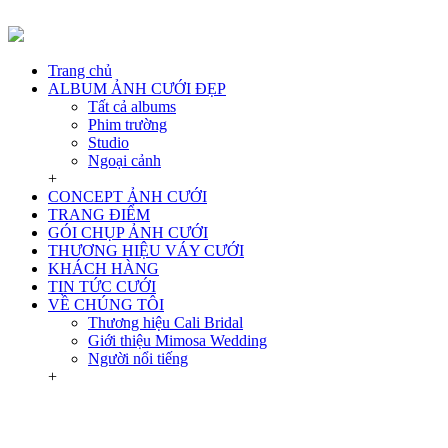
Trang chủ
ALBUM ẢNH CƯỚI ĐẸP
Tất cả albums
Phim trường
Studio
Ngoại cảnh
+
CONCEPT ẢNH CƯỚI
TRANG ĐIỂM
GÓI CHỤP ẢNH CƯỚI
THƯƠNG HIỆU VÁY CƯỚI
KHÁCH HÀNG
TIN TỨC CƯỚI
VỀ CHÚNG TÔI
Thương hiệu Cali Bridal
Giới thiệu Mimosa Wedding
Người nổi tiếng
+