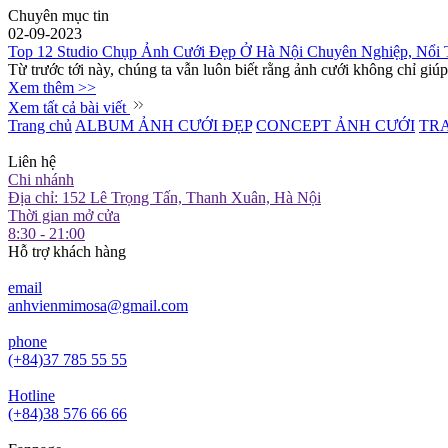
Chuyên mục tin
02-09-2023
Top 12 Studio Chụp Ảnh Cưới Đẹp Ở Hà Nội Chuyên Nghiệp, Nổi 
Từ trước tới này, chúng ta vẫn luôn biết rằng ảnh cưới không chỉ giúp 
Xem thêm >>
Xem tất cả bài viết
Trang chủ
ALBUM ẢNH CƯỚI ĐẸP
CONCEPT ẢNH CƯỚI
TR
Liên hệ
Chi nhánh
Địa chỉ: 152 Lê Trọng Tấn, Thanh Xuân, Hà Nội
Thời gian mở cửa
8:30 - 21:00
Hỗ trợ khách hàng
email
anhvienmimosa@gmail.com
phone
(+84)37 785 55 55
Hotline
(+84)38 576 66 66