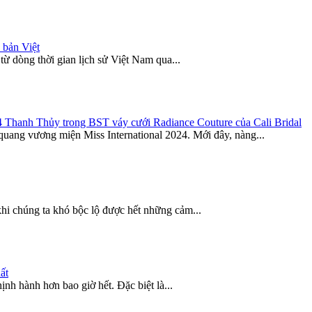
 bản Việt
 từ dòng thời gian lịch sử Việt Nam qua...
4 Thanh Thủy trong BST váy cưới Radiance Couture của Cali Bridal
uang vương miện Miss International 2024. Mới đây, nàng...
khi chúng ta khó bộc lộ được hết những cảm...
ất
nh hành hơn bao giờ hết. Đặc biệt là...