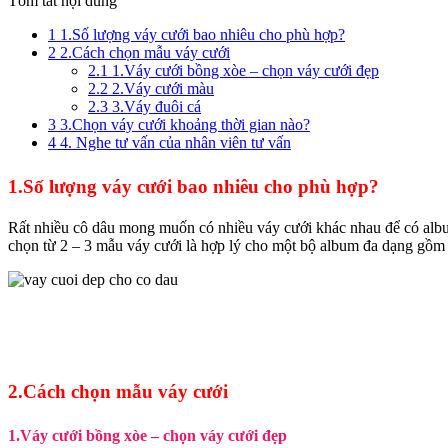
Tóm tắt nội dung
1
1.Số lượng váy cưới bao nhiêu cho phù hợp?
2
2.Cách chọn mẫu váy cưới
2.1
1.Váy cưới bồng xòe – chọn váy cưới đẹp
2.2
2.Váy cưới màu
2.3
3.Váy đuôi cá
3
3.Chọn váy cưới khoảng thời gian nào?
4
4. Nghe tư vấn của nhân viên tư vấn
1.Số lượng váy cưới bao nhiêu cho phù hợp?
Rất nhiều cô dâu mong muốn có nhiều váy cưới khác nhau để có album
chọn từ 2 – 3 mẫu váy cưới là hợp lý cho một bộ album đa dạng gồm 
2.Cách chọn mẫu váy cưới
1.Váy cưới bồng xòe – chọn váy cưới đẹp