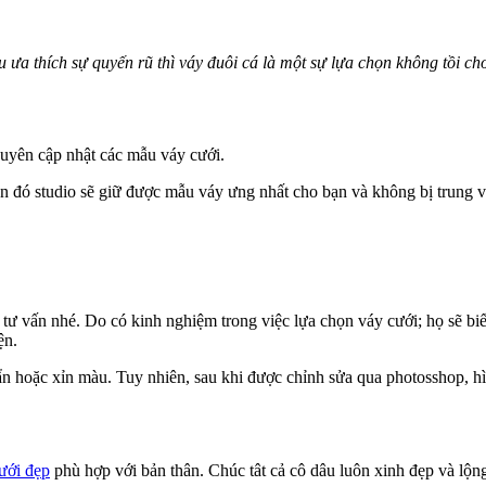
 ưa thích sự quyến rũ thì váy đuôi cá là một sự lựa chọn không tồi c
uyên cập nhật các mẫu váy cưới.
an đó studio sẽ giữ được mẫu váy ưng nhất cho bạn và không bị trung v
tư vấn nhé. Do có kinh nghiệm trong việc lựa chọn váy cưới; họ sẽ b
ện.
ẩn hoặc xỉn màu. Tuy nhiên, sau khi được chỉnh sửa qua photosshop, hì
ưới đẹp
phù hợp với bản thân. Chúc tât cả cô dâu luôn xinh đẹp và lộng