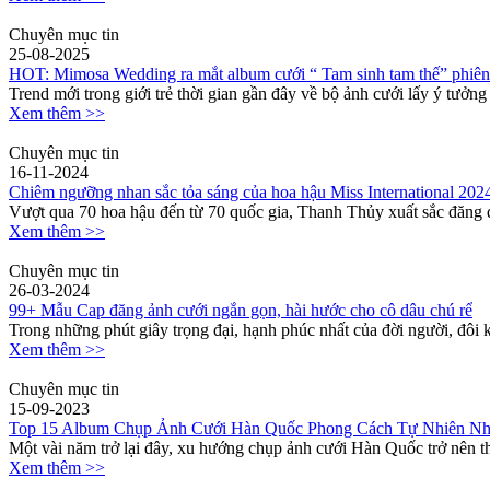
Chuyên mục tin
25-08-2025
HOT: Mimosa Wedding ra mắt album cưới “ Tam sinh tam thế” phiên
Trend mới trong giới trẻ thời gian gần đây về bộ ảnh cưới lấy ý tưởng
Xem thêm >>
Chuyên mục tin
16-11-2024
Chiêm ngưỡng nhan sắc tỏa sáng của hoa hậu Miss International 202
Vượt qua 70 hoa hậu đến từ 70 quốc gia, Thanh Thủy xuất sắc đăng q
Xem thêm >>
Chuyên mục tin
26-03-2024
99+ Mẫu Cap đăng ảnh cưới ngắn gọn, hài hước cho cô dâu chú rể
Trong những phút giây trọng đại, hạnh phúc nhất của đời người, đôi 
Xem thêm >>
Chuyên mục tin
15-09-2023
Top 15 Album Chụp Ảnh Cưới Hàn Quốc Phong Cách Tự Nhiên Nh
Một vài năm trở lại đây, xu hướng chụp ảnh cưới Hàn Quốc trở nên thị
Xem thêm >>