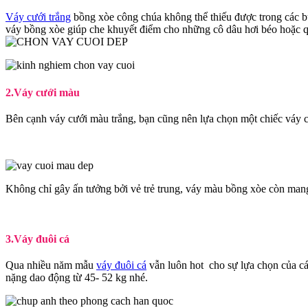
Váy cưới trắng
bồng xòe công chúa không thể thiếu được trong các bu
váy bồng xòe giúp che khuyết điểm cho những cô dâu hơi béo hoặc q
2.Váy cưới màu
Bên cạnh váy cưới màu trắng, bạn cũng nên lựa chọn một chiếc váy 
Không chỉ gây ấn tưởng bởi vẻ trẻ trung, váy màu bồng xòe còn man
3.Váy đuôi cá
Qua nhiều năm mẫu
váy đuôi cá
vẫn luôn hot cho sự lựa chọn của cá
nặng dao động từ 45- 52 kg nhé.