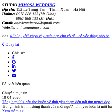
STUDIO
MIMOSA WEDDING
Địa chỉ:
152 Lê Trọng Tấn – Thanh Xuân – Hà Nội
Hotline:
0978 886 133 (Mr Đỉnh)
0967 868 133 (Mr Đức)
Gmail:
anhvienmimosa@gmail.com
Website:
anhvienmimosa.com
>>>
4 “bí quyết” chọn váy cưới đẹp cho cô dâu có vóc dáng nhỏ bé
Quay lại
Chia sẻ:
Bài viết liên quan
Chuyên mục tin
10-04-2026
Tổng hợp 99+ câu thơ buồn về tình yêu chạm đến trái tim người đọc
Trong hành trình trưởng thành của mỗi người, tình yêu luôn là một bả
Xem thêm >>