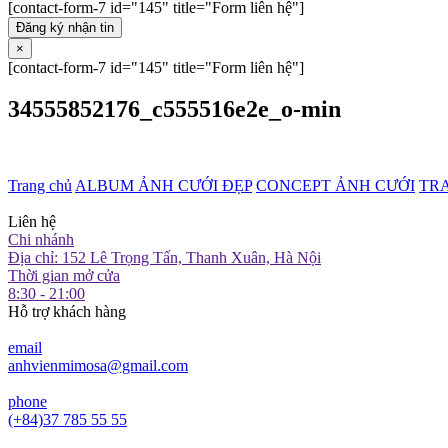
[contact-form-7 id="145" title="Form liên hệ"]
Đăng ký nhận tin
×
[contact-form-7 id="145" title="Form liên hệ"]
34555852176_c555516e2e_o-min
Trang chủ
ALBUM ẢNH CƯỚI ĐẸP
CONCEPT ẢNH CƯỚI
TR
Liên hệ
Chi nhánh
Địa chỉ: 152 Lê Trọng Tấn, Thanh Xuân, Hà Nội
Thời gian mở cửa
8:30 - 21:00
Hỗ trợ khách hàng
email
anhvienmimosa@gmail.com
phone
(+84)37 785 55 55