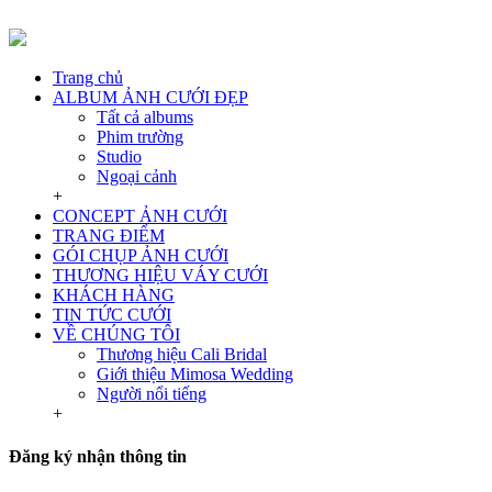
Trang chủ
ALBUM ẢNH CƯỚI ĐẸP
Tất cả albums
Phim trường
Studio
Ngoại cảnh
+
CONCEPT ẢNH CƯỚI
TRANG ĐIỂM
GÓI CHỤP ẢNH CƯỚI
THƯƠNG HIỆU VÁY CƯỚI
KHÁCH HÀNG
TIN TỨC CƯỚI
VỀ CHÚNG TÔI
Thương hiệu Cali Bridal
Giới thiệu Mimosa Wedding
Người nổi tiếng
+
Đăng ký nhận thông tin