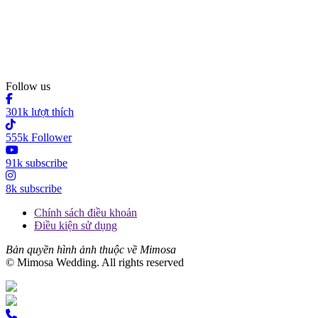
Follow us
301k lượt thích
555k Follower
91k subscribe
8k subscribe
Chính sách điều khoản
Điều kiện sử dụng
Bản quyền hình ảnh thuộc về Mimosa
© Mimosa Wedding. All rights reserved