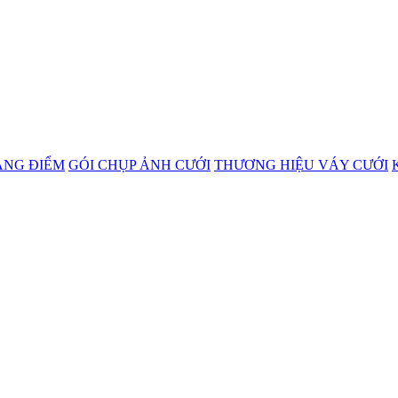
ANG ĐIỂM
GÓI CHỤP ẢNH CƯỚI
THƯƠNG HIỆU VÁY CƯỚI