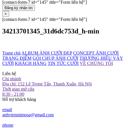
[contact-form-7 id="145" title="Form liên hệ"]
Đăng ký nhận tin
×
[contact-form-7 id="145" title="Form liên hệ"]
34213701345_31d6dc753d_h-min
Trang chủ
ALBUM ẢNH CƯỚI ĐẸP
CONCEPT ẢNH CƯỚI
TRANG ĐIỂM
GÓI CHỤP ẢNH CƯỚI
THƯƠNG HIỆU VÁY
CƯỚI
KHÁCH HÀNG
TIN TỨC CƯỚI
VỀ CHÚNG TÔI
Liên hệ
Chi nhánh
Địa chỉ: 152 Lê Trọng Tấn, Thanh Xuân, Hà Nội
Thời gian mở cửa
8:30 - 21:00
Hỗ trợ khách hàng
email
anhvienmimosa@gmail.com
phone