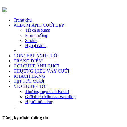
Trang chủ
ALBUM ẢNH CƯỚI ĐẸP
Tất cả albums
Phim trường
Studio
Ngoại cảnh
+
CONCEPT ẢNH CƯỚI
TRANG ĐIỂM
GÓI CHỤP ẢNH CƯỚI
THƯƠNG HIỆU VÁY CƯỚI
KHÁCH HÀNG
TIN TỨC CƯỚI
VỀ CHÚNG TÔI
Thương hiệu Cali Bridal
Giới thiệu Mimosa Wedding
Người nổi tiếng
+
Đăng ký nhận thông tin