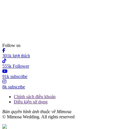
Follow us
301k lượt thích
555k Follower
91k subscribe
8k subscribe
Chính sách điều khoản
Điều kiện sử dụng
Bản quyền hình ảnh thuộc về Mimosa
© Mimosa Wedding. All rights reserved