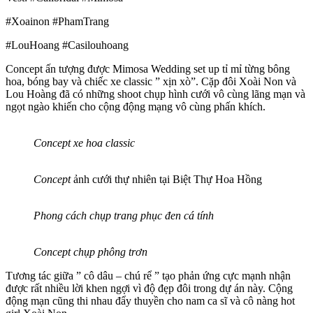
#Xoainon #PhamTrang
#LouHoang #Casilouhoang
Concept ấn tượng được Mimosa Wedding set up tỉ mỉ từng bông
hoa, bóng bay và chiếc xe classic ” xịn xò”. Cặp đôi Xoài Non và
Lou Hoàng đã có những shoot chụp hình cưới vô cùng lãng mạn và
ngọt ngào khiến cho cộng động mạng vô cùng phấn khích.
Concept xe hoa classic
Concept
ảnh cưới thự nhiên tại Biệt Thự Hoa Hồng
Phong cách chụp trang phục đen cá tính
Concept chụp phông trơn
Tương tác giữa ” cô dâu – chú rể ” tạo phản ứng cực mạnh nhận
được rất nhiều lời khen ngợi vì độ đẹp đôi trong dự án này. Cộng
động mạn cũng thi nhau đẩy thuyền cho nam ca sĩ và cô nàng hot