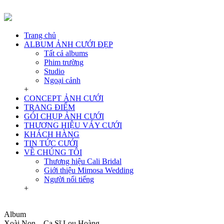
Trang chủ
ALBUM ẢNH CƯỚI ĐẸP
Tất cả albums
Phim trường
Studio
Ngoại cảnh
+
CONCEPT ẢNH CƯỚI
TRANG ĐIỂM
GÓI CHỤP ẢNH CƯỚI
THƯƠNG HIỆU VÁY CƯỚI
KHÁCH HÀNG
TIN TỨC CƯỚI
VỀ CHÚNG TÔI
Thương hiệu Cali Bridal
Giới thiệu Mimosa Wedding
Người nổi tiếng
+
Album
Xoài Non – Ca Sĩ Lou Hoàng