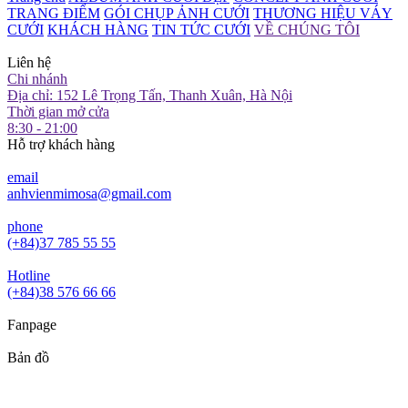
TRANG ĐIỂM
GÓI CHỤP ẢNH CƯỚI
THƯƠNG HIỆU VÁY
CƯỚI
KHÁCH HÀNG
TIN TỨC CƯỚI
VỀ CHÚNG TÔI
Liên hệ
Chi nhánh
Địa chỉ: 152 Lê Trọng Tấn, Thanh Xuân, Hà Nội
Thời gian mở cửa
8:30 - 21:00
Hỗ trợ khách hàng
email
anhvienmimosa@gmail.com
phone
(+84)37 785 55 55
Hotline
(+84)38 576 66 66
Fanpage
Bản đồ